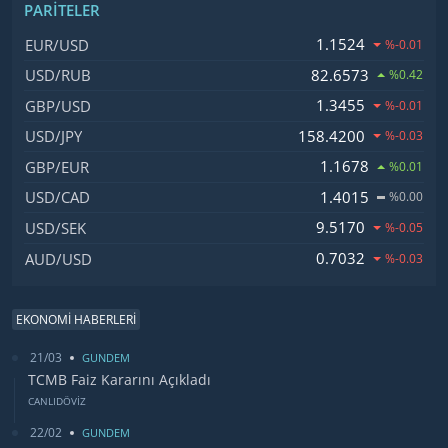
PARITELER
İsim, Kod
Fiyat, Değişim
1.1524
EUR/USD
%-0.01
82.6573
USD/RUB
%0.42
1.3455
GBP/USD
%-0.01
158.4200
USD/JPY
%-0.03
1.1678
GBP/EUR
%0.01
1.4015
USD/CAD
%0.00
9.5170
USD/SEK
%-0.05
0.7032
AUD/USD
%-0.03
EKONOMİ HABERLERİ
21/03
GUNDEM
TCMB Faiz Kararını Açıkladı
CANLIDÖVİZ
22/02
GUNDEM