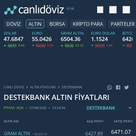
tema değiş
hesa
13. YIL
DÖVİZ
ALTIN
BORSA
KRİPTO PARA
PARİTELER
DOLAR
EURO
GRAM ALTIN
EURO DOLAR
BITCOI
47.6847
55.0426
6504.36
1.1524
6426
0.03
0.03
23.12
0.00
%0.07
%-0.06
%0.36
%-0.01
%-0.30
CANLI DÖVİZ
ALTIN FIYATLARI
DESTEKBANK
DESTEKBANK ALTIN FİYATLARI
PİYASA: AÇIK
07/08/2026
23:24:34
ALTIN ADI
ALIŞ FİYATI
SATIŞ FİYATI
6471.07
GRAM ALTIN
6427.89
02:23:15