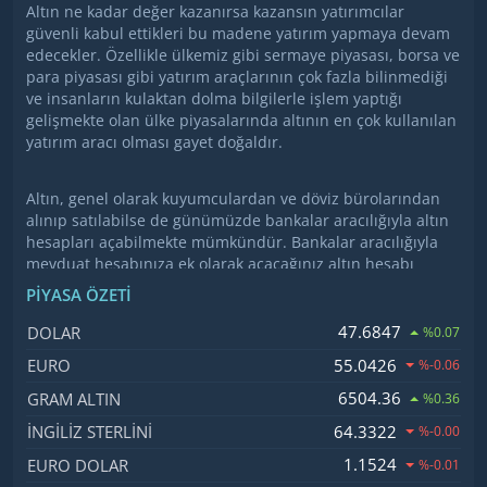
Altın ne kadar değer kazanırsa kazansın yatırımcılar
güvenli kabul ettikleri bu madene yatırım yapmaya devam
edecekler. Özellikle ülkemiz gibi sermaye piyasası, borsa ve
para piyasası gibi yatırım araçlarının çok fazla bilinmediği
ve insanların kulaktan dolma bilgilerle işlem yaptığı
gelişmekte olan ülke piyasalarında altının en çok kullanılan
yatırım aracı olması gayet doğaldır.
Altın, genel olarak kuyumculardan ve döviz bürolarından
alınıp satılabilse de günümüzde bankalar aracılığıyla altın
hesapları açabilmekte mümkündür. Bankalar aracılığıyla
mevduat hesabınıza ek olarak açacağınız altın hesabı
sayesinde ne kadar altın almak istediğinizi belirttiğinizde
PIYASA ÖZETI
gram fiyatı üzerinden hesabınızda altın tutabilmeniz
mümkündür. Bankalar bu konuda ciddi bir rekabet
İsim, Kod
Fiyat, Değişim
47.6847
DOLAR
%0.07
içerisindeler. Ülkemizde kısa mesaj yoluyla reklam yapma
55.0426
EURO
%-0.06
işi yasaklanmadan önce ulaşabildikleri kadar insana
ulaşarak altın hesabı açmaları konusunda teşviklerde
6504.36
GRAM ALTIN
%0.36
bulundular. Şu anda birçok vatandaşın bankalarda altın
64.3322
İNGILIZ STERLINI
%-0.00
hesapları olduğu biliniyor.
1.1524
EURO DOLAR
%-0.01