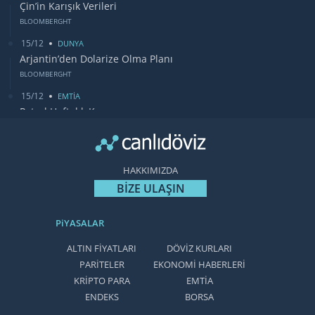
Çin’in Karışık Verileri
BLOOMBERGHT
15/12
DUNYA
Arjantin’den Dolarize Olma Planı
BLOOMBERGHT
15/12
EMTİA
Petrol Haftalık Kazancı
BLOOMBERGHT
13/12
DUNYA
Bugün Gözler Fed Faiz Kararında
HAKKIMIZDA
CANLIDÖVİZ
BİZE ULAŞIN
PiYASALAR
ALTIN FİYATLARI
DÖVİZ KURLARI
PARİTELER
EKONOMİ HABERLERİ
KRİPTO PARA
EMTİA
ENDEKS
BORSA