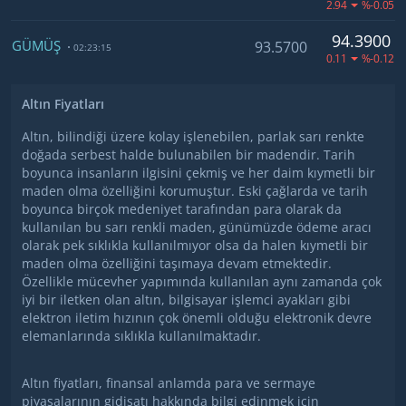
2.94
%-0.05
94.3900
GÜMÜŞ
93.5700
02:23:15
0.11
%-0.12
Altın Fiyatları
Altın, bilindiği üzere kolay işlenebilen, parlak sarı renkte
doğada serbest halde bulunabilen bir madendir. Tarih
boyunca insanların ilgisini çekmiş ve her daim kıymetli bir
maden olma özelliğini korumuştur. Eski çağlarda ve tarih
boyunca birçok medeniyet tarafından para olarak da
kullanılan bu sarı renkli maden, günümüzde ödeme aracı
olarak pek sıklıkla kullanılmıyor olsa da halen kıymetli bir
maden olma özelliğini taşımaya devam etmektedir.
Özellikle mücevher yapımında kullanılan aynı zamanda çok
iyi bir iletken olan altın, bilgisayar işlemci ayakları gibi
elektron iletim hızının çok önemli olduğu elektronik devre
elemanlarında sıklıkla kullanılmaktadır.
Altın fiyatları, finansal anlamda para ve sermaye
piyasalarının gidişatı hakkında bilgi edinmek için