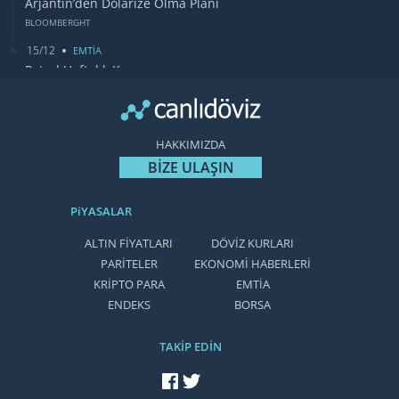
Arjantin’den Dolarize Olma Planı
BLOOMBERGHT
15/12
EMTİA
Petrol Haftalık Kazancı
BLOOMBERGHT
13/12
DUNYA
Bugün Gözler Fed Faiz Kararında
HAKKIMIZDA
CANLIDÖVİZ
BİZE ULAŞIN
PiYASALAR
ALTIN FİYATLARI
DÖVİZ KURLARI
PARİTELER
EKONOMİ HABERLERİ
KRİPTO PARA
EMTİA
ENDEKS
BORSA
TAKİP EDİN
facebook'ta takip et
twitter'da takip et