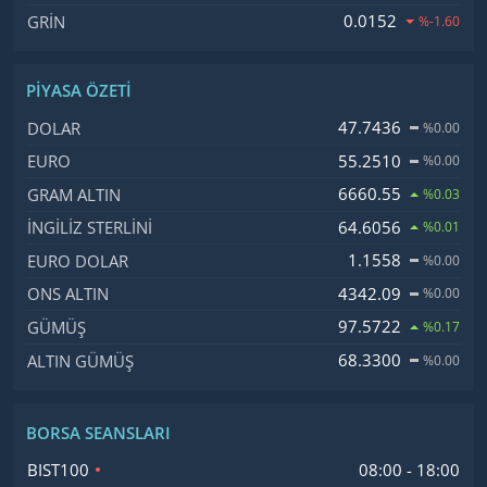
0.0152
GRIN
%-1.60
PIYASA ÖZETI
İsim, Kod
Fiyat, Değişim
47.7436
DOLAR
%0.00
55.2510
EURO
%0.00
6660.55
GRAM ALTIN
%0.03
64.6056
İNGILIZ STERLINI
%0.01
1.1558
EURO DOLAR
%0.00
4342.09
ONS ALTIN
%0.00
97.5722
GÜMÜŞ
%0.17
68.3300
ALTIN GÜMÜŞ
%0.00
BORSA SEANSLARI
İsim
Zaman
BIST100
08:00 - 18:00