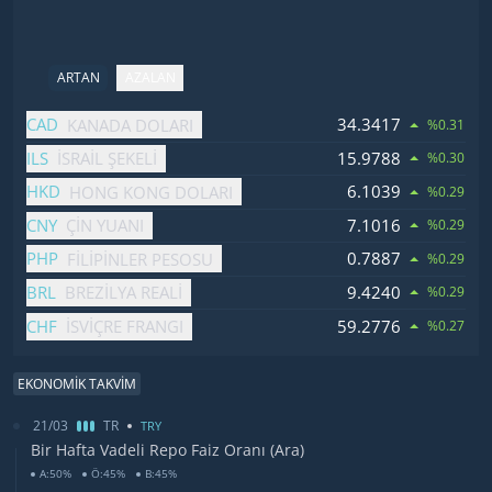
ARTAN
AZALAN
İsim
Fiyat
Değişim
CAD
34.3417
KANADA DOLARI
%0.31
ILS
15.9788
İSRAIL ŞEKELI
%0.30
HKD
6.1039
HONG KONG DOLARI
%0.29
CNY
7.1016
ÇIN YUANI
%0.29
PHP
0.7887
FILIPINLER PESOSU
%0.29
BRL
9.4240
BREZILYA REALI
%0.29
CHF
59.2776
İSVIÇRE FRANGI
%0.27
EKONOMİK TAKVİM
21/03
TR
TRY
Bir Hafta Vadeli Repo Faiz Oranı (Ara)
A:50%
Ö:45%
B:45%