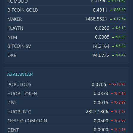
İsim, Kod
Fiyat, Değişim
0.0194
KOMODO
%131.67
0.4011
BITCOIN GOLD
%38.39
1488.5521
MAKER
%17.54
0.0283
KLAYTN
%6.13
0.0005
NEM
%5.39
14.2164
BITCOIN SV
%5.38
94.0722
OKB
%4.42
AZALANLAR
İsim, Kod
Fiyat, Değişim
0.0705
POPULOUS
%-10.98
0.0873
HUOBI TOKEN
%-4.14
0.0015
DIVI
%-3.99
2857.1866
HUOBI BTC
%-3.93
0.0500
CRYPTO.COM COIN
%-2.66
0.0000
DENT
%-2.18