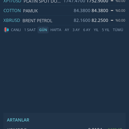
XPT/USD
1747.4700
1752.9000
PLATIN SPOT DOLAR
%0.00
COTTON
84.3800
84.3800
PAMUK
%0.00
XBRUSD
82.1600
82.2500
BRENT PETROL
%0.00
CANLI
1 SAAT
GÜN
HAFTA
AY
3 AY
6 AY
YIL
5 YIL
TÜMÜ
ARTANLAR