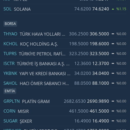
SOL
74.6200
74.6240
SOLANA
%1.15
BORSA
İsim
Fiyat
Değişim
THYAO
306.2500
306.5000
TÜRK HAVA YOLLARI AO
%0.00
KCHOL
198.5000
198.6000
KOÇ HOLDING A.Ş.
%0.00
TUPRS
323.2500
323.5000
TÜRKIYE PETROL RAFINERILERI A.Ş.
%0.00
ISCTR
12.3600
12.3700
TÜRKIYE İŞ BANKASI A.Ş. CLASS C
%0.00
YKBNK
34.0200
34.0400
YAPI VE KREDI BANKASI A.Ş.
%0.00
SAHOL
88.0500
88.1000
HACI ÖMER SABANCI HOLDING A.Ş.
%0.00
EMTIA
İsim
Fiyat
Değişim
GRPLTN
2682.6530
2690.9890
PLATIN GRAM
%0.00
CORN
461.5000
461.5000
MISIR
%0.00
SUGAR
16.4900
16.4900
ŞEKER
%0.00