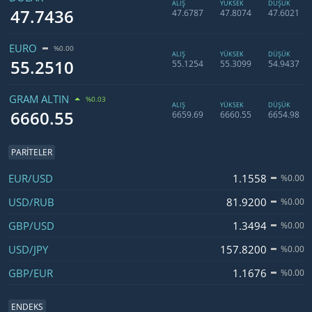
ALIŞ
YÜKSEK
DÜŞÜK
47.7436
47.6787
47.8074
47.6021
EURO
%0.00
ALIŞ
YÜKSEK
DÜŞÜK
55.2510
55.1254
55.3099
54.9437
GRAM ALTIN
%0.03
ALIŞ
YÜKSEK
DÜŞÜK
6660.55
6659.69
6660.55
6654.98
PARITELER
Kod
Fiyat
Değişim
EUR/USD
1.1558
%0.00
USD/RUB
81.9200
%0.00
GBP/USD
1.3494
%0.00
USD/JPY
157.8200
%0.00
GBP/EUR
1.1676
%0.00
ENDEKS