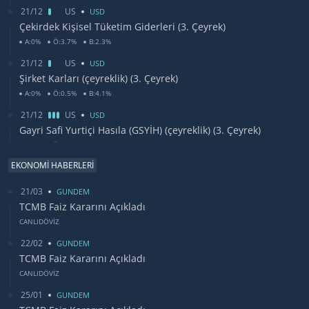
21/12
US
USD
Çekirdek Kişisel Tüketim Giderleri (3. Çeyrek)
A:0%
Ö:3.7%
B:2.3%
21/12
US
USD
Şirket Karları (çeyreklik) (3. Çeyrek)
A:0%
Ö:0.5%
B:4.1%
21/12
US
USD
Gayri Safi Yurtiçi Hasıla (GSYİH) (çeyreklik) (3. Çeyrek)
A:0%
Ö:2.1%
B:5.2%
EKONOMİ HABERLERİ
21/12
TR
TRY
Brüt Döviz Rezervleri
21/03
GUNDEM
A:0%
Ö:94.51%
B:0%
TCMB Faiz Kararını Açıkladı
CANLIDÖVİZ
22/02
GUNDEM
TCMB Faiz Kararını Açıkladı
CANLIDÖVİZ
25/01
GUNDEM