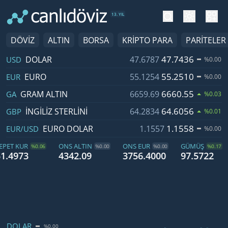
tema değiş
hesa
13. YIL
DÖVİZ
ALTIN
BORSA
KRİPTO PARA
PARİTELER
Döviz Adı
Fiyat
Değişim
47.7436
DOLAR
47.6787
USD
%0.00
55.2510
EURO
55.1254
EUR
%0.00
6660.55
GRAM ALTIN
6659.69
GA
%0.03
64.6056
İNGILIZ STERLINI
64.2834
GBP
%0.01
1.1558
EURO DOLAR
1.1557
EUR/USD
%0.00
PET KUR
ONS ALTIN
ONS EUR
GÜMÜŞ
%0.06
%0.00
%0.00
%0.17
1.4973
4342.09
3756.4000
97.5722
İsim, Fiyat, Değişim
Alış
Yüksek
Düşük
DOLAR
%0.00