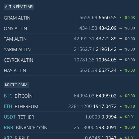
ALTIN FIYATLARI
İsim
Fiyat
Değişim
6659.69
6660.55
GRAM ALTIN
%0.03
4341.53
4342.09
ONS ALTIN
%0.00
42992.31
43722.89
TAM ALTIN
%0.00
21562.71
21961.42
YARIM ALTIN
%0.00
10781.35
10964.05
ÇEYREK ALTIN
%0.00
6626.39
6627.24
HAS ALTIN
%0.03
KRIPTO PARA
İsim
Fiyat
Değişim
BTC
64994.03
64999.02
BITCOIN
%0.00
ETH
2281.1200
1917.0472
ETHEREUM
%0.18
USDT
1.0000
0.9994
TETHER
%0.01
BNB
251.8000
593.0091
BINANCE COIN
%0.09
XRP
0.6345
1.0347
RIPPLE
%1.01