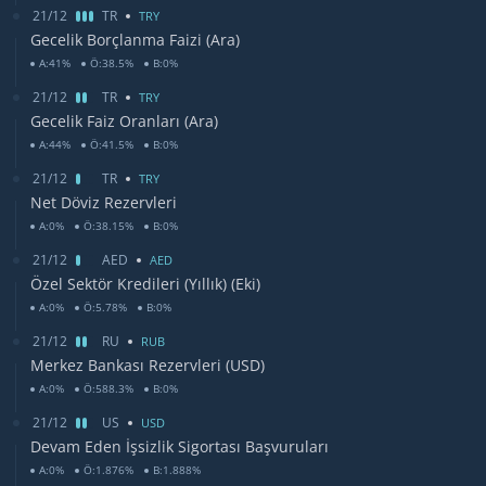
21/12
TR
TRY
Gecelik Borçlanma Faizi (Ara)
A:41%
Ö:38.5%
B:0%
21/12
TR
TRY
Gecelik Faiz Oranları (Ara)
A:44%
Ö:41.5%
B:0%
21/12
TR
TRY
Net Döviz Rezervleri
A:0%
Ö:38.15%
B:0%
21/12
AED
AED
Özel Sektör Kredileri (Yıllık) (Eki)
A:0%
Ö:5.78%
B:0%
21/12
RU
RUB
Merkez Bankası Rezervleri (USD)
A:0%
Ö:588.3%
B:0%
21/12
US
USD
Devam Eden İşsizlik Sigortası Başvuruları
A:0%
Ö:1.876%
B:1.888%