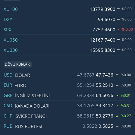
Kod
Fiyat
Değişim
XU100
13779.3900
%0.00
DXY
99.6070
%0.00
SPX
7757.4600
%-0.00
XU050
12167.7400
%0.00
XU030
15595.8300
%0.00
DÖVIZ KURLARI
İsim
Fiyat
Değişim
USD
47.6787
47.7436
DOLAR
%0.00
EUR
55.1254
55.2510
EURO
%0.00
GBP
64.2834
64.6056
İNGILIZ STERLINI
%0.01
CAD
34.1705
34.3417
KANADA DOLARI
%0.31
CHF
58.9819
59.2776
İSVIÇRE FRANGI
%0.27
RUB
0.5822
0.5825
RUS RUBLESI
%0.00