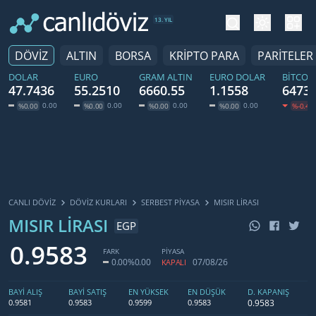
tema değiş
hesa
13. YIL
DÖVİZ
ALTIN
BORSA
KRİPTO PARA
PARİTELER
DOLAR
EURO
GRAM ALTIN
EURO DOLAR
BITCOI
47.7436
55.2510
6660.55
1.1558
64732
0.00
0.00
0.00
0.00
%0.00
%0.00
%0.00
%0.00
%-0.45
CANLI DÖVİZ
DÖVIZ KURLARI
SERBEST PIYASA
MISIR LIRASI
MISIR LIRASI
EGP
0.9583
FARK
PİYASA
0.00
%0.00
07/08/26
KAPALI
BAYİ ALIŞ
BAYİ SATIŞ
EN YÜKSEK
EN DÜŞÜK
D. KAPANIŞ
0.9583
0.9581
0.9583
0.9599
0.9583