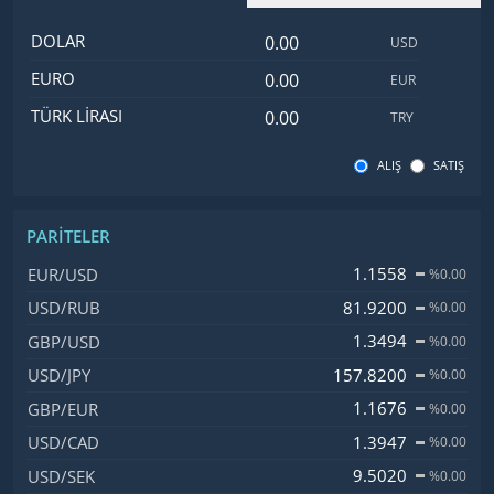
Dolar değeri
İsim
Değer
Kod
DOLAR
USD
Euro değeri
EURO
EUR
Türk Lirası değeri
TÜRK LIRASI
TRY
ALIŞ
SATIŞ
PARITELER
İsim, Kod
Fiyat, Değişim
1.1558
EUR/USD
%0.00
81.9200
USD/RUB
%0.00
1.3494
GBP/USD
%0.00
157.8200
USD/JPY
%0.00
1.1676
GBP/EUR
%0.00
1.3947
USD/CAD
%0.00
9.5020
USD/SEK
%0.00