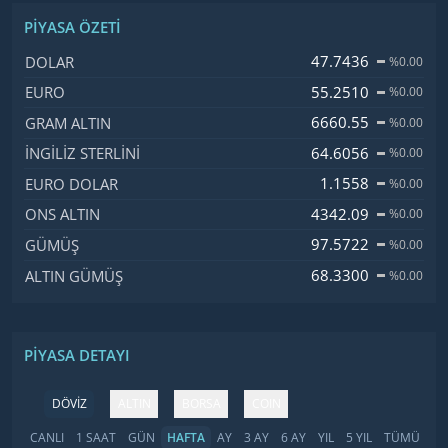
PIYASA ÖZETI
İsim, Kod
Fiyat, Değişim
47.7436
DOLAR
%0.00
55.2510
EURO
%0.00
6660.55
GRAM ALTIN
%0.00
64.6056
İNGILIZ STERLINI
%0.00
1.1558
EURO DOLAR
%0.00
4342.09
ONS ALTIN
%0.00
97.5722
GÜMÜŞ
%0.00
68.3300
ALTIN GÜMÜŞ
%0.00
PIYASA DETAYI
DÖVİZ
ALTIN
BORSA
COIN
CANLI
1 SAAT
GÜN
HAFTA
AY
3 AY
6 AY
YIL
5 YIL
TÜMÜ