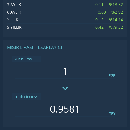
0.11
%13.52
3 AYLIK
0.03
%2.92
6 AYLIK
0.12
%14.14
YILLIK
0.42
%79.32
5 YILLIK
MISIR LIRASI HESAPLAYICI
Mısır Lirası
EGP
TRY