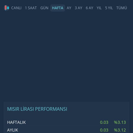
CANLI
1 SAAT
GÜN
HAFTA
AY
3 AY
6 AY
YIL
5 YIL
TÜMÜ
MISIR LIRASI PERFORMANSI
0.03
%3.13
HAFTALIK
0.03
%3.12
AYLIK