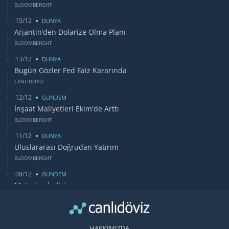
BLOOMBERGHT
15/12
DUNYA
Arjantin’den Dolarize Olma Planı
BLOOMBERGHT
13/12
DUNYA
Bugün Gözler Fed Faiz Kararında
CANLIDÖVİZ
12/12
GUNDEM
İnşaat Maliyetleri Ekim'de Arttı
BLOOMBERGHT
11/12
DUNYA
Uluslararası Doğrudan Yatırım
BLOOMBERGHT
08/12
GUNDEM
Motorine İndirim
CANLIDÖVİZ
06/12
DUNYA
İtalya'dan Çin'e Bildiri
HAKKIMIZDA