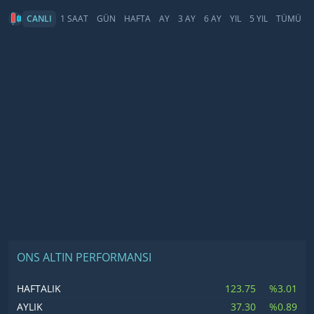
CANLI
1 SAAT
GÜN
HAFTA
AY
3 AY
6 AY
YIL
5 YIL
TÜMÜ
ONS ALTIN PERFORMANSI
123.75
%3.01
HAFTALIK
37.30
%0.89
AYLIK