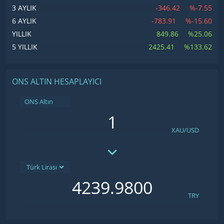
-346.42
%-7.55
3 AYLIK
-783.91
%-15.60
6 AYLIK
849.86
%25.06
YILLIK
2425.41
%133.62
5 YILLIK
ONS ALTIN HESAPLAYICI
ONS Altın
XAU/USD
TRY