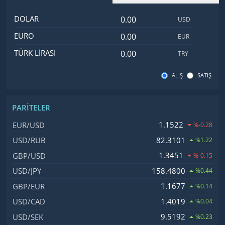
Dolar değeri
İsim
Değer
Kod
DOLAR
USD
Euro değeri
EURO
EUR
Türk Lirası değeri
TÜRK LIRASI
TRY
ALIŞ
SATIŞ
PARITELER
İsim, Kod
Fiyat, Değişim
1.1522
EUR/USD
%-0.28
82.3101
USD/RUB
%1.22
1.3451
GBP/USD
%-0.15
158.4800
USD/JPY
%0.44
1.1677
GBP/EUR
%0.14
1.4019
USD/CAD
%0.04
9.5192
USD/SEK
%0.23