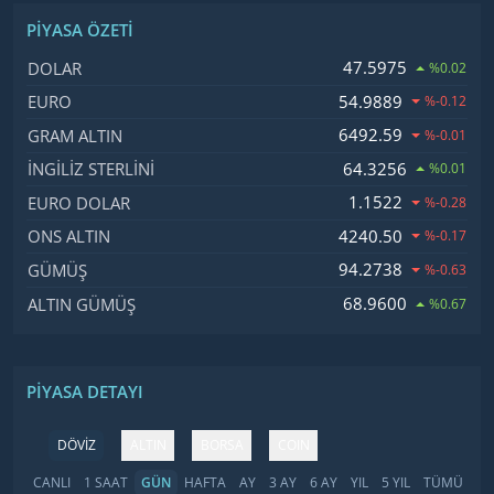
PIYASA ÖZETI
İsim, Kod
Fiyat, Değişim
47.5975
DOLAR
%0.02
54.9889
EURO
%-0.12
6492.59
GRAM ALTIN
%-0.01
64.3256
İNGILIZ STERLINI
%0.01
1.1522
EURO DOLAR
%-0.28
4240.50
ONS ALTIN
%-0.17
94.2738
GÜMÜŞ
%-0.63
68.9600
ALTIN GÜMÜŞ
%0.67
PIYASA DETAYI
DÖVİZ
ALTIN
BORSA
COIN
CANLI
1 SAAT
GÜN
HAFTA
AY
3 AY
6 AY
YIL
5 YIL
TÜMÜ