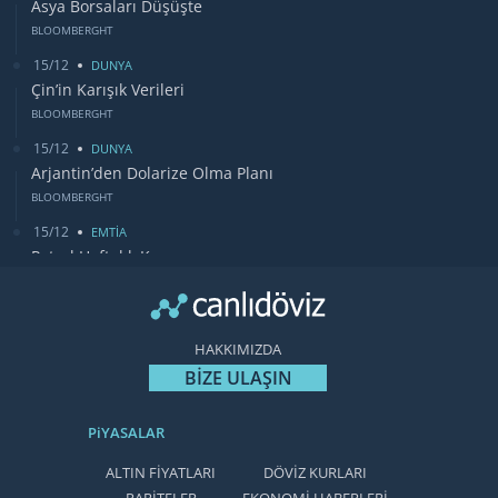
Asya Borsaları Düşüşte
BLOOMBERGHT
15/12
DUNYA
Çin’in Karışık Verileri
BLOOMBERGHT
15/12
DUNYA
Arjantin’den Dolarize Olma Planı
BLOOMBERGHT
15/12
EMTİA
Petrol Haftalık Kazancı
BLOOMBERGHT
13/12
DUNYA
Bugün Gözler Fed Faiz Kararında
HAKKIMIZDA
CANLIDÖVİZ
BİZE ULAŞIN
PiYASALAR
ALTIN FİYATLARI
DÖVİZ KURLARI
PARİTELER
EKONOMİ HABERLERİ