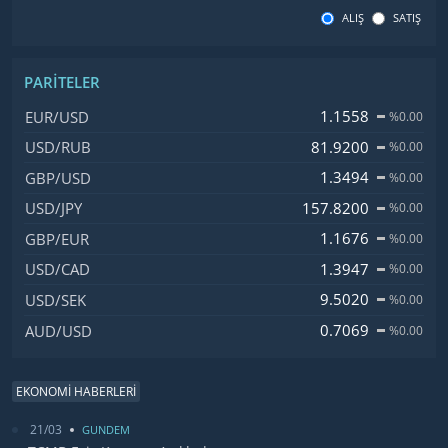
ALIŞ
SATIŞ
PARITELER
İsim, Kod
Fiyat, Değişim
1.1558
EUR/USD
%0.00
81.9200
USD/RUB
%0.00
1.3494
GBP/USD
%0.00
157.8200
USD/JPY
%0.00
1.1676
GBP/EUR
%0.00
1.3947
USD/CAD
%0.00
9.5020
USD/SEK
%0.00
0.7069
AUD/USD
%0.00
EKONOMİ HABERLERİ
21/03
GUNDEM