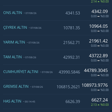
2.14
%0.03
4342.09
ONS ALTIN
4341.53
07/08/26
0.00
%0.00
10964.05
ÇEYREK ALTIN
10781.35
07/08/26
0.00
%0.00
21961.42
YARIM ALTIN
21562.71
07/08/26
0.00
%0.00
43722.89
TAM ALTIN
42992.31
07/08/26
0.00
%0.00
44789.3045
CUMHURIYET ALTINI
43990.5846
07/08/26
0.00
%0.00
108973.9776
GREMSE ALTIN
106815.2621
07/08/26
0.00
%0.00
6627.24
HAS ALTIN
6626.39
00:14:45
2.13
%0.03