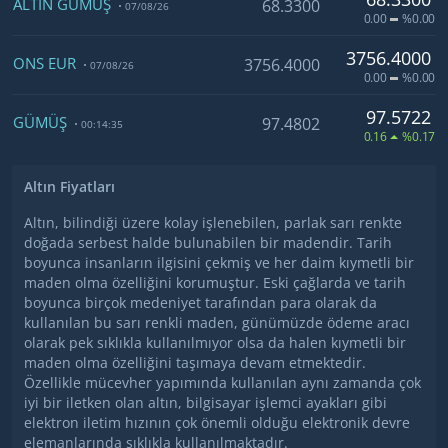
ALTIN GÜMÜŞ
68.3300
07/08/26
0.00
%0.00
3756.4000
ONS EUR
3756.4000
07/08/26
0.00
%0.00
97.5722
GÜMÜŞ
97.4802
00:14:35
0.16
%0.17
Altın Fiyatları
Altın, bilindiği üzere kolay işlenebilen, parlak sarı renkte
doğada serbest halde bulunabilen bir madendir. Tarih
boyunca insanların ilgisini çekmiş ve her daim kıymetli bir
maden olma özelliğini korumuştur. Eski çağlarda ve tarih
boyunca birçok medeniyet tarafından para olarak da
kullanılan bu sarı renkli maden, günümüzde ödeme aracı
olarak pek sıklıkla kullanılmıyor olsa da halen kıymetli bir
maden olma özelliğini taşımaya devam etmektedir.
Özellikle mücevher yapımında kullanılan aynı zamanda çok
iyi bir iletken olan altın, bilgisayar işlemci ayakları gibi
elektron iletim hızının çok önemli olduğu elektronik devre
elemanlarında sıklıkla kullanılmaktadır.