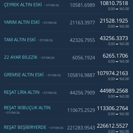
10810.7518
ÇEYREK ALTIN ESKI
10581.6989
07/08/26
0.00
%0.00
21528.1925
YARIM ALTIN ESKI
21163.3977
07/08/26
0.00
%0.00
43256.3373
TAM ALTIN ESKI
42326.7955
07/08/26
0.00
%0.00
6265.1706
22 AYAR BILEZIK
6056.1924
07/08/26
0.00
%0.00
107974.2163
GREMSE ALTIN ESKI
105816.9887
07/08/26
0.00
%0.00
44989.2568
REŞAT LIRA ALTIN
44256.7909
07/08/26
0.00
%0.00
REŞAT İKIBUÇUK ALTIN
113306.2764
110675.2529
07/08/26
0.00
%0.00
226612.5527
REŞAT BEŞIBIRYERDE
221283.9543
07/08/26
0.00
%0.00