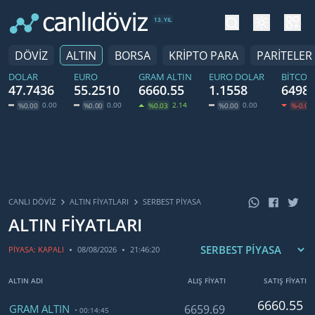
tema değiş
hesa
13. YIL
DÖVİZ
ALTIN
BORSA
KRİPTO PARA
PARİTELER
DOLAR
EURO
GRAM ALTIN
EURO DOLAR
BITCOI
47.7436
55.2510
6660.55
1.1558
64989
0.00
0.00
2.14
0.00
%0.00
%0.00
%0.03
%0.00
%-0.01
CANLI DÖVİZ
ALTIN FIYATLARI
SERBEST PIYASA
ALTIN FİYATLARI
PİYASA: KAPALI
08/08/2026
21:46:20
ALTIN ADI
ALIŞ FİYATI
SATIŞ FİYATI
6660.55
GRAM ALTIN
6659.69
00:14:45