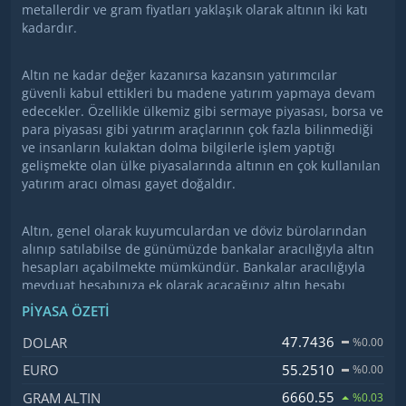
metallerdir ve gram fiyatları yaklaşık olarak altının iki katı
kadardır.
Altın ne kadar değer kazanırsa kazansın yatırımcılar
güvenli kabul ettikleri bu madene yatırım yapmaya devam
edecekler. Özellikle ülkemiz gibi sermaye piyasası, borsa ve
para piyasası gibi yatırım araçlarının çok fazla bilinmediği
ve insanların kulaktan dolma bilgilerle işlem yaptığı
gelişmekte olan ülke piyasalarında altının en çok kullanılan
yatırım aracı olması gayet doğaldır.
Altın, genel olarak kuyumculardan ve döviz bürolarından
alınıp satılabilse de günümüzde bankalar aracılığıyla altın
hesapları açabilmekte mümkündür. Bankalar aracılığıyla
mevduat hesabınıza ek olarak açacağınız altın hesabı
sayesinde ne kadar altın almak istediğinizi belirttiğinizde
PIYASA ÖZETI
gram fiyatı üzerinden hesabınızda altın tutabilmeniz
mümkündür. Bankalar bu konuda ciddi bir rekabet
İsim, Kod
Fiyat, Değişim
47.7436
DOLAR
%0.00
içerisindeler. Ülkemizde kısa mesaj yoluyla reklam yapma
55.2510
EURO
%0.00
işi yasaklanmadan önce ulaşabildikleri kadar insana
ulaşarak altın hesabı açmaları konusunda teşviklerde
6660.55
GRAM ALTIN
%0.03