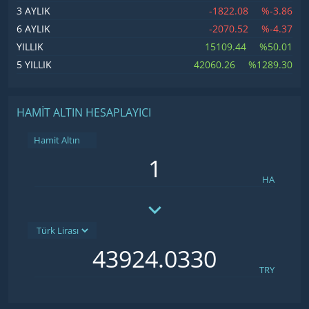
-1822.08
%-3.86
3 AYLIK
-2070.52
%-4.37
6 AYLIK
15109.44
%50.01
YILLIK
42060.26
%1289.30
5 YILLIK
HAMIT ALTIN HESAPLAYICI
Hamit Altın
HA
TRY