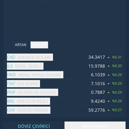
ARTAN
AZALAN
İsim
Fiyat
Değişim
CAD
34.3417
KANADA DOLARI
%0.31
ILS
15.9788
İSRAIL ŞEKELI
%0.30
HKD
6.1039
HONG KONG DOLARI
%0.29
CNY
7.1016
ÇIN YUANI
%0.29
PHP
0.7887
FILIPINLER PESOSU
%0.29
BRL
9.4240
BREZILYA REALI
%0.29
CHF
59.2776
İSVIÇRE FRANGI
%0.27
DÖVİZ ÇEVİRİCİ
ALTIN ÇEVİRİCİ