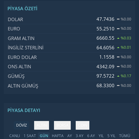
PIYASA ÖZETI
İsim, Kod
Fiyat, Değişim
47.7436
DOLAR
%0.00
55.2510
EURO
%0.00
6660.55
GRAM ALTIN
%0.03
64.6056
İNGILIZ STERLINI
%0.01
1.1558
EURO DOLAR
%0.00
4342.09
ONS ALTIN
%0.00
97.5722
GÜMÜŞ
%0.17
68.3300
ALTIN GÜMÜŞ
%0.00
PIYASA DETAYI
DÖVİZ
ALTIN
BORSA
COIN
CANLI
1 SAAT
GÜN
HAFTA
AY
3 AY
6 AY
YIL
5 YIL
TÜMÜ