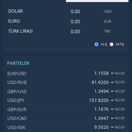
Dolar değeri
İsim
Değer
Kod
DOLAR
USD
Euro değeri
EURO
EUR
Türk Lirası değeri
TÜRK LIRASI
TRY
ALIŞ
SATIŞ
PARITELER
İsim, Kod
Fiyat, Değişim
1.1558
EUR/USD
%0.00
81.9200
USD/RUB
%0.00
1.3494
GBP/USD
%0.00
157.8200
USD/JPY
%0.00
1.1676
GBP/EUR
%0.00
1.3947
USD/CAD
%0.00
9.5020
USD/SEK
%0.00