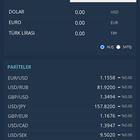
Dolar değeri
İsim
Değer
Kod
DOLAR
USD
Euro değeri
EURO
EUR
Türk Lirası değeri
TÜRK LIRASI
TRY
ALIŞ
SATIŞ
PARITELER
İsim, Kod
Fiyat, Değişim
1.1558
EUR/USD
%0.00
81.9200
USD/RUB
%0.00
1.3494
GBP/USD
%0.00
157.8200
USD/JPY
%0.00
1.1676
GBP/EUR
%0.00
1.3947
USD/CAD
%0.00
9.5020
USD/SEK
%0.00