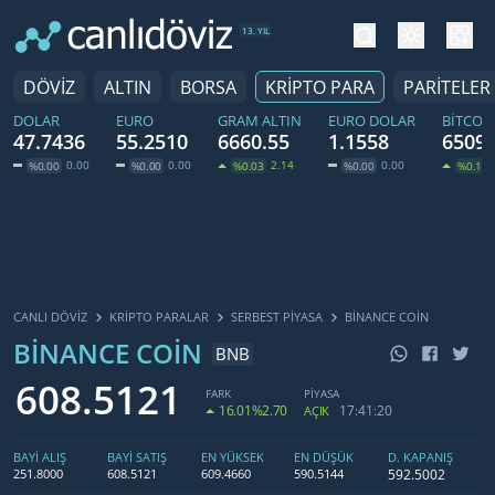
tema değiş
hesa
13. YIL
DÖVİZ
ALTIN
BORSA
KRİPTO PARA
PARİTELER
DOLAR
EURO
GRAM ALTIN
EURO DOLAR
BITCOI
47.7436
55.2510
6660.55
1.1558
65093
0.00
0.00
2.14
0.00
%0.00
%0.00
%0.03
%0.00
%0.15
CANLI DÖVİZ
KRIPTO PARALAR
SERBEST PIYASA
BINANCE COIN
BINANCE COIN
BNB
608.5121
FARK
PİYASA
16.01
%2.70
17:41:20
AÇIK
BAYİ ALIŞ
BAYİ SATIŞ
EN YÜKSEK
EN DÜŞÜK
D. KAPANIŞ
592.5002
251.8000
608.5121
609.4660
590.5144