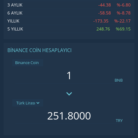
-44.38
%-6.80
3 AYLIK
-58.58
%-8.78
6 AYLIK
-173.35
%-22.17
YILLIK
248.76
%69.15
5 YILLIK
BINANCE COIN HESAPLAYICI
Binance Coin
BNB
TRY