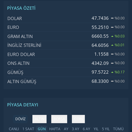
PIYASA ÖZETI
İsim, Kod
Fiyat, Değişim
47.7436
DOLAR
%0.00
55.2510
EURO
%0.00
6660.55
GRAM ALTIN
%0.03
64.6056
İNGILIZ STERLINI
%0.01
1.1558
EURO DOLAR
%0.00
4342.09
ONS ALTIN
%0.00
97.5722
GÜMÜŞ
%0.17
68.3300
ALTIN GÜMÜŞ
%0.00
PIYASA DETAYI
DÖVİZ
ALTIN
BORSA
COIN
CANLI
1 SAAT
GÜN
HAFTA
AY
3 AY
6 AY
YIL
5 YIL
TÜMÜ