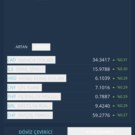
ARTAN
AZALAN
İsim
Fiyat
Değişim
CAD
34.3417
KANADA DOLARI
%0.31
ILS
15.9788
İSRAIL ŞEKELI
%0.30
HKD
6.1039
HONG KONG DOLARI
%0.29
CNY
7.1016
ÇIN YUANI
%0.29
PHP
0.7887
FILIPINLER PESOSU
%0.29
BRL
9.4240
BREZILYA REALI
%0.29
CHF
59.2776
İSVIÇRE FRANGI
%0.27
DÖVİZ ÇEVİRİCİ
ALTIN ÇEVİRİCİ