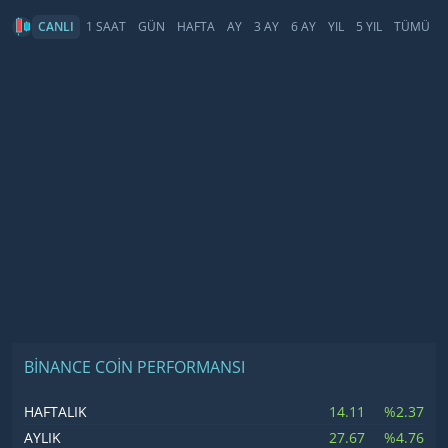
CANLI
1 SAAT
GÜN
HAFTA
AY
3 AY
6 AY
YIL
5 YIL
TÜMÜ
BINANCE COIN PERFORMANSI
14.11
%2.37
HAFTALIK
27.67
%4.76
AYLIK