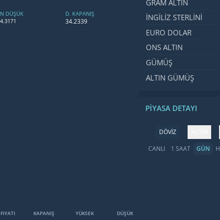
GRAM ALTIN
EN DÜŞÜK
D. KAPANIŞ
İNGILIZ STERLINI
34.2339
4.3171
EURO DOLAR
ONS ALTIN
GÜMÜŞ
ALTIN GÜMÜŞ
PIYASA DETAYI
DÖVİZ
ALTIN
CANLI
1 SAAT
GÜN
H
 FIYATI
KAPANIŞ
YÜKSEK
DÜŞÜK