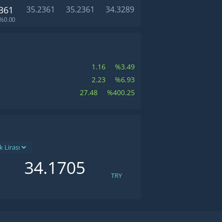
361
35.2361
35.2361
34.3289
%0.00
1.16
%3.49
2.23
%6.93
27.48
%400.25
TRY