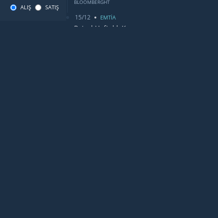
BLOOMBERGHT
ALIŞ
SATIŞ
15/12
EMTİA
Petrol Haftalık Kazancı
BLOOMBERGHT
13/12
DUNYA
Bugün Gözler Fed Faiz Kararında
CANLIDÖVİZ