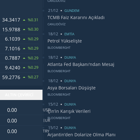
CANLIDÖVİZ
21/12
GUNDEM
TCMB Faiz Kararını Açıkladı
34.3417
%0.31
CANLIDÖVİZ
15.9788
%0.30
18/12
EMTİA
6.1039
LARI
%0.29
Petrol Yükselişte
7.1016
BLOOMBERGHT
%0.29
18/12
0.7887
OSU
DUNYA
%0.29
Atlanta Fed Başkanı'ndan Mesaj
9.4240
%0.29
BLOOMBERGHT
59.2776
%0.27
18/12
DUNYA
Asya Borsaları Düşüşte
ALTIN ÇEVİRİCİ
BLOOMBERGHT
15/12
DUNYA
Dolar değeri
USD
Çin’in Karışık Verileri
Euro değeri
BLOOMBERGHT
EUR
15/12
DUNYA
Türk Lirası değeri
TRY
Arjantin’den Dolarize Olma Planı