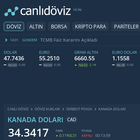
13. YIL
DÖVİZ
ALTIN
BORSA
KRİPTO PARA
PARİTELER
TCMB Faiz Kararını Açıkladı
14:01
GUNDEM
DOLAR
EURO
GRAM ALTIN
EURO DOLAR
47.7436
55.2510
6660.55
1.1558
0.00
0.00
2.14
0.00
%0.00
%0.00
%0.03
%0.00
CANLI DÖVİZ
DÖVIZ KURLARI
SERBEST PIYASA
KANADA DOLARI
KANADA DOLARI
CAD
34.3417
FARK
PİYASA
0.11
%0.31
00:13:59
KAPALI