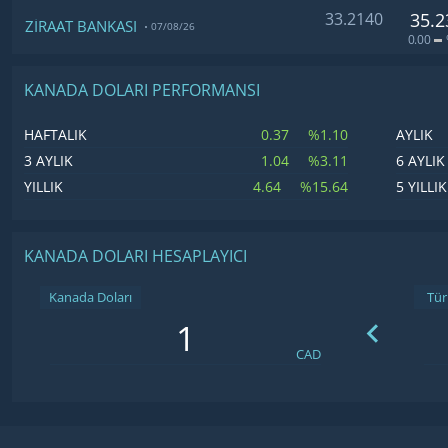
33.2140
35.2
ZİRAAT BANKASI
07/08/26
0.00
KANADA DOLARI PERFORMANSI
0.37
%1.10
HAFTALIK
AYLIK
1.04
%3.11
3 AYLIK
6 AYLIK
4.64
%15.64
YILLIK
5 YILLIK
KANADA DOLARI HESAPLAYICI
Kanada Doları
CAD