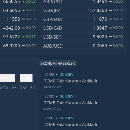
6660.55
1.3494
GBP/USD
%0.03
%0.00
64.6056
157.8200
USD/JPY
%0.01
%0.00
1.1558
1.1676
GBP/EUR
%0.00
%0.00
4342.09
1.3947
USD/CAD
%0.00
%0.00
97.5722
9.5020
USD/SEK
%0.17
%0.00
68.3300
0.7069
AUD/USD
%0.00
%0.00
EKONOMİ HABERLERİ
21/03
GUNDEM
BORSA
COIN
TCMB Faiz Kararını Açıkladı
CANLIDÖVİZ
AFTA
AY
3 AY
6 AY
YIL
5 YIL
TÜMÜ
22/02
GUNDEM
TCMB Faiz Kararını Açıkladı
CANLIDÖVİZ
25/01
GUNDEM
TCMB Faiz Kararını Açıkladı