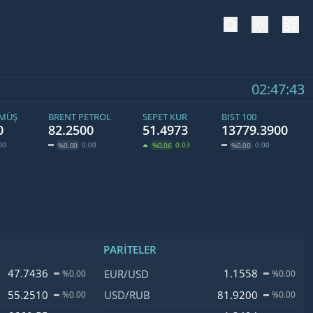
tema değiş
hesa
02:47:44
ÜMÜŞ
BRENT PETROL
SEPET KUR
BIST 100
0
82.2500
51.4973
13779.3900
00
0.00
0.03
0.00
%0.00
%0.06
%0.00
PARITELER
işim
İsim, Kod
Fiyat, Değişim
47.7436
1.1558
EUR/USD
%0.00
%0.00
55.2510
81.9200
USD/RUB
%0.00
%0.00