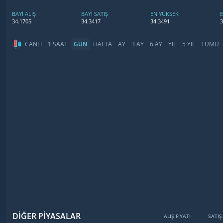
BAYİ ALIŞ
BAYİ SATIŞ
EN YÜKSEK
34.1705
34.3417
34.3491
3
CANLI
1 SAAT
GÜN
HAFTA
AY
3 AY
6 AY
YIL
5 YIL
TÜMÜ
DİĞER PİYASALAR
ALIŞ FIYATI
SATIŞ