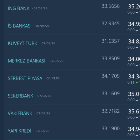
33.5656
35.2
ING BANK
07/08/26
0.00
32.9345
34.9
İŞ BANKASI
06/08/26
0.00
31.6357
34.8
KUVEYT TÜRK
07/08/26
0.00
33.8509
34.0
MERKEZ BANKASI
07/08/26
0.00
34.1705
34.3
SERBEST PİYASA
00:13:59
0.11
33.1609
35.0
ŞEKERBANK
07/08/26
0.00
32.7182
35.6
VAKIFBANK
07/08/26
0.00
33.1900
34.9
YAPI KREDİ
07/08/26
0.00