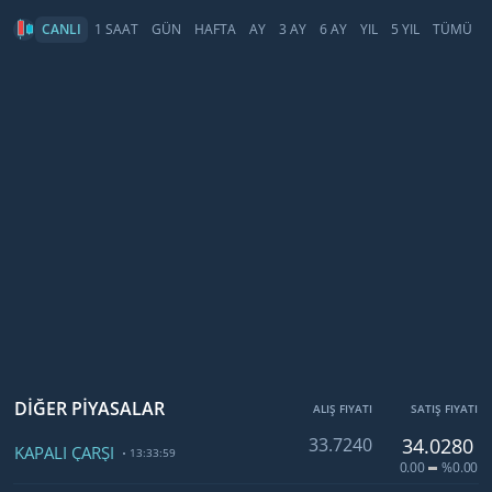
CANLI
1 SAAT
GÜN
HAFTA
AY
3 AY
6 AY
YIL
5 YIL
TÜMÜ
DİĞER PİYASALAR
ALIŞ FIYATI
SATIŞ FIYATI
33.7240
34.0280
KAPALI ÇARŞI
13:33:59
0.00
%0.00