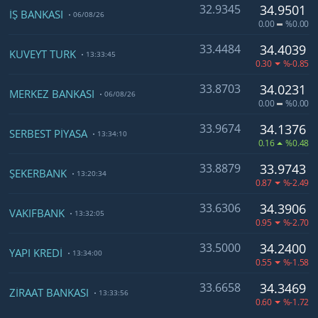
32.9345
34.9501
İŞ BANKASI
06/08/26
0.00
%0.00
33.4484
34.4039
KUVEYT TÜRK
13:33:45
0.30
%-0.85
33.8703
34.0231
MERKEZ BANKASI
06/08/26
0.00
%0.00
33.9674
34.1376
SERBEST PİYASA
13:34:10
0.16
%0.48
33.8879
33.9743
ŞEKERBANK
13:20:34
0.87
%-2.49
33.6306
34.3906
VAKIFBANK
13:32:05
0.95
%-2.70
33.5000
34.2400
YAPI KREDİ
13:34:00
0.55
%-1.58
33.6658
34.3469
ZİRAAT BANKASI
13:33:56
0.60
%-1.72