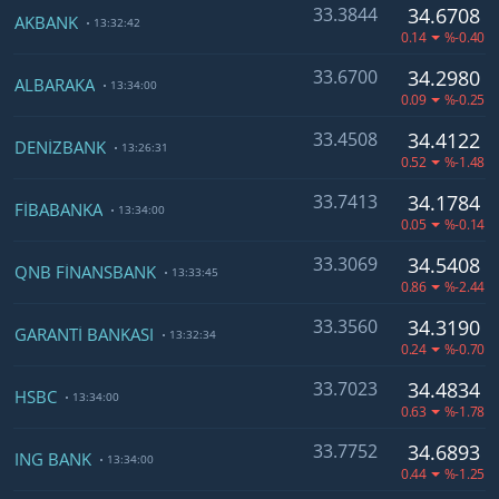
33.3844
34.6708
AKBANK
13:32:42
0.14
%-0.40
33.6700
34.2980
ALBARAKA
13:34:00
0.09
%-0.25
33.4508
34.4122
DENİZBANK
13:26:31
0.52
%-1.48
33.7413
34.1784
FİBABANKA
13:34:00
0.05
%-0.14
33.3069
34.5408
QNB FİNANSBANK
13:33:45
0.86
%-2.44
33.3560
34.3190
GARANTİ BANKASI
13:32:34
0.24
%-0.70
33.7023
34.4834
HSBC
13:34:00
0.63
%-1.78
33.7752
34.6893
ING BANK
13:34:00
0.44
%-1.25