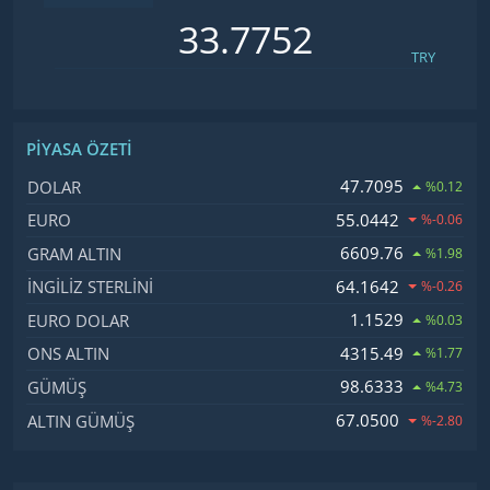
TRY
PIYASA ÖZETI
İsim, Kod
Fiyat, Değişim
47.7095
DOLAR
%0.12
55.0442
EURO
%-0.06
6609.76
GRAM ALTIN
%1.98
64.1642
İNGILIZ STERLINI
%-0.26
1.1529
EURO DOLAR
%0.03
4315.49
ONS ALTIN
%1.77
98.6333
GÜMÜŞ
%4.73
67.0500
ALTIN GÜMÜŞ
%-2.80