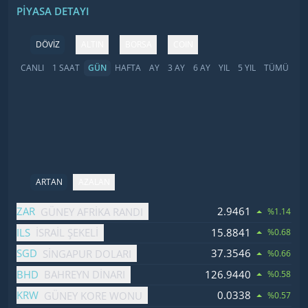
PIYASA DETAYI
DÖVİZ
ALTIN
BORSA
COIN
CANLI
1 SAAT
GÜN
HAFTA
AY
3 AY
6 AY
YIL
5 YIL
TÜMÜ
ARTAN
AZALAN
İsim
Fiyat
Değişim
ZAR
2.9461
GÜNEY AFRIKA RANDI
%1.14
ILS
15.8841
İSRAIL ŞEKELI
%0.68
SGD
37.3546
SINGAPUR DOLARI
%0.66
BHD
126.9440
BAHREYN DINARI
%0.58
KRW
0.0338
GÜNEY KORE WONU
%0.57