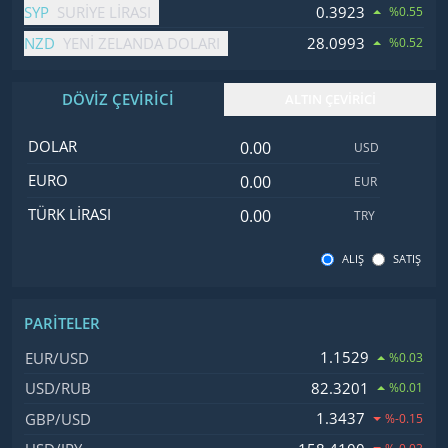
SYP
0.3923
SURIYE LIRASI
%0.55
NZD
28.0993
YENI ZELANDA DOLARI
%0.52
DÖVİZ ÇEVİRİCİ
ALTIN ÇEVİRİCİ
Dolar değeri
İsim
Değer
Kod
DOLAR
USD
Euro değeri
EURO
EUR
Türk Lirası değeri
TÜRK LIRASI
TRY
ALIŞ
SATIŞ
PARITELER
İsim, Kod
Fiyat, Değişim
1.1529
EUR/USD
%0.03
82.3201
USD/RUB
%0.01
1.3437
GBP/USD
%-0.15