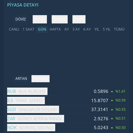
PIYASA DETAYI
DÖVİZ
ALTIN
BORSA
COIN
CANLI
1 SAAT
GÜN
HAFTA
AY
3 AY
6 AY
YIL
5 YIL
TÜMÜ
ARTAN
AZALAN
İsim
Fiyat
Değişim
RUB
0.5896
RUS RUBLESI
%1.41
ILS
15.8707
İSRAIL ŞEKELI
%0.59
SGD
37.3141
SINGAPUR DOLARI
%0.55
ZAR
2.9276
GÜNEY AFRIKA RANDI
%0.51
NOK
5.0243
NORVEÇ KRONU
%0.50