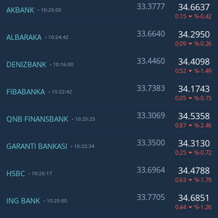
33.3777
34.6637
AKBANK
10:25:00
0.15
%-0.42
33.6640
34.2950
ALBARAKA
10:24:42
0.09
%-0.26
33.4460
34.4098
DENİZBANK
10:16:00
0.52
%-1.49
33.7383
34.1743
FİBABANKA
10:22:42
0.05
%-0.15
33.3069
34.5358
QNB FİNANSBANK
10:25:25
0.87
%-2.46
33.3500
34.3130
GARANTİ BANKASI
10:22:34
0.25
%-0.72
33.6964
34.4788
HSBC
10:25:17
0.63
%-1.79
33.7705
34.6851
ING BANK
10:25:00
0.44
%-1.26