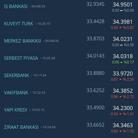
32.9345
34.9501
İŞ BANKASI
06/08/26
0.00
%0.00
33.4428
34.3981
KUVEYT TÜRK
10:25:15
0.30
%-0.87
33.8703
34.0231
MERKEZ BANKASI
06/08/26
0.00
%0.00
34.0143
34.0318
SERBEST PİYASA
10:25:28
0.06
%0.17
33.8880
33.9720
ŞEKERBANK
10:17:34
0.87
%-2.50
33.6252
34.3852
VAKIFBANK
10:22:33
0.96
%-2.72
33.4900
34.2300
YAPI KREDİ
10:03:15
0.56
%-1.61
33.6652
34.3463
ZİRAAT BANKASI
10:24:56
0.60
%-1.72