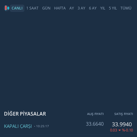
CANLI
1 SAAT
GÜN
HAFTA
AY
3 AY
6 AY
YIL
5 YIL
TÜMÜ
DİĞER PİYASALAR
ALIŞ FIYATI
SATIŞ FIYATI
33.6640
33.9940
KAPALI ÇARŞI
10:25:17
0.03
%-0.10