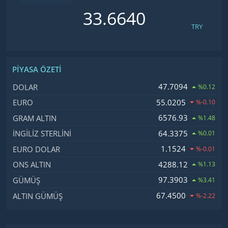
TRY
PIYASA ÖZETI
İsim, Kod
Fiyat, Değişim
47.7094
DOLAR
%0.12
55.0205
EURO
%-0.10
6576.93
GRAM ALTIN
%1.48
64.3375
İNGILIZ STERLINI
%0.01
1.1524
EURO DOLAR
%-0.01
4288.12
ONS ALTIN
%1.13
97.3903
GÜMÜŞ
%3.41
67.4500
ALTIN GÜMÜŞ
%-2.22