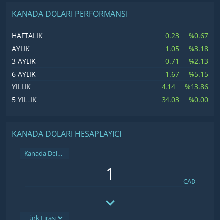
KANADA DOLARI PERFORMANSI
0.23
%0.67
HAFTALIK
1.05
%3.18
AYLIK
0.71
%2.13
3 AYLIK
1.67
%5.15
6 AYLIK
4.14
%13.86
YILLIK
34.03
%0.00
5 YILLIK
KANADA DOLARI HESAPLAYICI
Kanada Doları
CAD