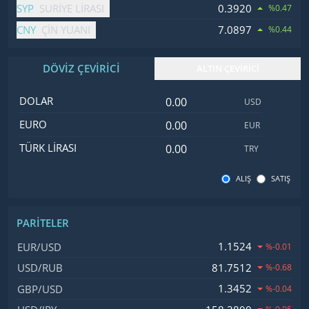
SYP
0.3920
SURIYE LIRASI
%0.47
CNY
7.0897
ÇIN YUANI
%0.44
DÖVİZ ÇEVİRİCİ
ALTIN ÇEVİRİCİ
Dolar değeri
İsim
Değer
Kod
DOLAR
USD
Euro değeri
EURO
EUR
Türk Lirası değeri
TÜRK LIRASI
TRY
ALIŞ
SATIŞ
PARITELER
İsim, Kod
Fiyat, Değişim
1.1524
EUR/USD
%-0.01
81.7512
USD/RUB
%-0.68
1.3452
GBP/USD
%-0.04