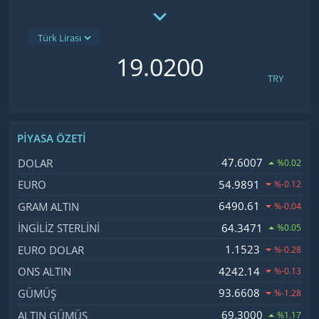
TRY
PIYASA ÖZETI
İsim, Kod
Fiyat, Değişim
47.6007
DOLAR
%0.02
54.9891
EURO
%-0.12
6490.61
GRAM ALTIN
%-0.04
64.3471
İNGILIZ STERLINI
%0.05
1.1523
EURO DOLAR
%-0.28
4242.14
ONS ALTIN
%-0.13
93.6608
GÜMÜŞ
%-1.28
69.3000
ALTIN GÜMÜŞ
%1.17