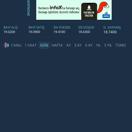
SPONSOR
BAYİ ALIŞ
BAYİ SATIŞ
EN YÜKSEK
EN DÜŞÜK
D. KAPANIŞ
18.7400
19.0200
19.0900
19.4100
18.6300
CANLI
1 SAAT
GÜN
HAFTA
AY
3 AY
6 AY
YIL
5 YIL
TÜMÜ