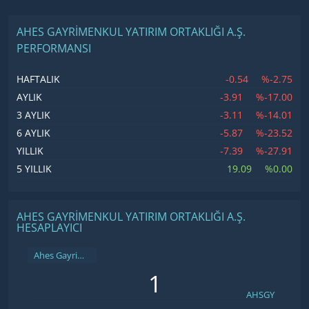
AHES GAYRIMENKUL YATIRIM ORTAKLIĞI A.Ş.
PERFORMANSI
-0.54
%-2.75
HAFTALIK
-3.91
%-17.00
AYLIK
-3.11
%-14.01
3 AYLIK
-5.87
%-23.52
6 AYLIK
-7.39
%-27.91
YILLIK
19.09
%0.00
5 YILLIK
AHES GAYRIMENKUL YATIRIM ORTAKLIĞI A.Ş.
HESAPLAYICI
Ahes Gayrimenkul Yatırım Ortaklığı A.Ş.
AHSGY