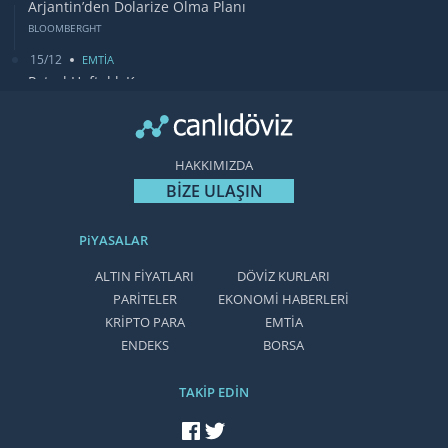
Arjantin’den Dolarize Olma Planı
BLOOMBERGHT
15/12
EMTİA
Petrol Haftalık Kazancı
BLOOMBERGHT
13/12
DUNYA
Bugün Gözler Fed Faiz Kararında
HAKKIMIZDA
CANLIDÖVİZ
BİZE ULAŞIN
PiYASALAR
ALTIN FİYATLARI
DÖVİZ KURLARI
PARİTELER
EKONOMİ HABERLERİ
KRİPTO PARA
EMTİA
ENDEKS
BORSA
TAKİP EDİN
facebook'ta takip et
twitter'da takip et