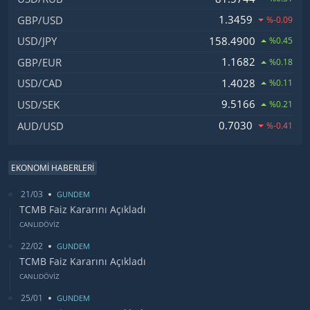
1.3459
GBP/USD
%-0.09
158.4900
USD/JPY
%0.45
1.1682
GBP/EUR
%0.18
1.4028
USD/CAD
%0.11
9.5166
USD/SEK
%0.21
0.7030
AUD/USD
%-0.41
EKONOMİ HABERLERİ
21/03
GUNDEM
TCMB Faiz Kararını Açıkladı
CANLIDÖVİZ
22/02
GUNDEM
TCMB Faiz Kararını Açıkladı
CANLIDÖVİZ
25/01
GUNDEM