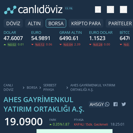
tema değiş
hesa
13. YIL
DÖVİZ
ALTIN
BORSA
KRİPTO PARA
PARİTELER
DOLAR
EURO
GRAM ALTIN
EURO DOLAR
BITCOI
47.6007
54.9891
6490.61
1.1523
6470
0.01
0.06
2.39
0.00
%0.02
%-0.12
%-0.04
%-0.28
%-0.22
CANLI
SERBEST
AHES GAYRIMENKUL YATIRIM
BORSA
DÖVİZ
PIYASA
ORTAKLIĞI A.Ş.
AHES GAYRIMENKUL
AHSGY
YATIRIM ORTAKLIĞI A.Ş.
19.0900
FARK
PİYASA
0.35
%1.87
18:25:01
KAPALI 15dk. Gecikmeli