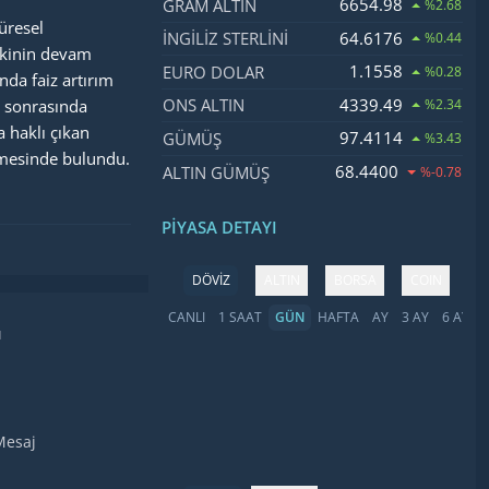
6654.98
GRAM ALTIN
%2.68
üresel
64.6176
İNGILIZ STERLINI
%0.44
iskinin devam
1.1558
EURO DOLAR
%0.28
nda faiz artırım
4339.49
ONS ALTIN
y sonrasında
%2.34
 haklı çıkan
97.4114
GÜMÜŞ
%3.43
rmesinde bulundu.
68.4400
ALTIN GÜMÜŞ
%-0.78
PIYASA DETAYI
DÖVİZ
ALTIN
BORSA
COIN
CANLI
1 SAAT
GÜN
HAFTA
AY
3 AY
6 AY
Y
ı
Mesaj