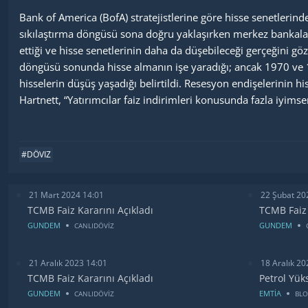
Bank of America (BofA) stratejistlerine göre hisse senetlerin
sıkılaştırma döngüsü sona doğru yaklaşırken merkez bankaları
ettiği ve hisse senetlerinin daha da düşebileceği gerçeğini göz
döngüsü sonunda hisse almanın işe yaradığı; ancak 1970 ve 19
hisselerin düşüş yaşadığı belirtildi. Resesyon endişelerinin 
Hartnett, “Yatırımcılar faiz indirimleri konusunda fazla iyi
#DÖVIZ
21 Mart 2024 14:01
22 Şubat 20
TCMB Faiz Kararını Açıkladı
TCMB Faiz 
GUNDEM
GUNDEM
CANLIDÖVİZ
21 Aralık 2023 14:01
18 Aralık 20
TCMB Faiz Kararını Açıkladı
Petrol Yük
GUNDEM
EMTİA
CANLIDÖVİZ
BL