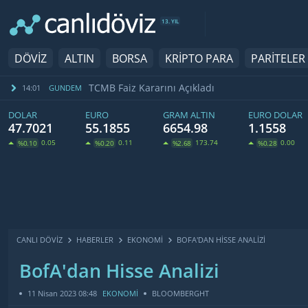
13. YIL
DÖVİZ
ALTIN
BORSA
KRİPTO PARA
PARİTELER
TCMB Faiz Kararını Açıkladı
14:01
GUNDEM
DOLAR
EURO
GRAM ALTIN
EURO DOLAR
47.7021
55.1855
6654.98
1.1558
0.05
0.11
173.74
0.00
%0.10
%0.20
%2.68
%0.28
CANLI DÖVİZ
HABERLER
EKONOMI
BOFA'DAN HISSE ANALIZI
BofA'dan Hisse Analizi
11 Nisan 2023 08:48
EKONOMİ
BLOOMBERGHT