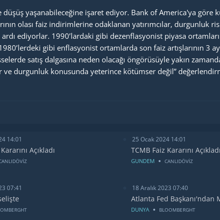
de düşüş yaşanabileceğine işaret ediyor. Bank of America'ya göre k
nın olası faiz indirimlerine odaklanan yatırımcılar, durgunluk r
 ardı ediyorlar. 1990’lardaki gibi dezenflasyonist piyasa ortamları
80’lerdeki gibi enflasyonist ortamlarda son faiz artışlarının 3 a
hisselerde satış dalgasına neden olacağı öngörüsüyle yakın zamanda
mser ve durgunluk konusunda yeterince kötümser değil” değerlendi
24 14:01
25 Ocak 2024 14:01
Kararını Açıkladı
TCMB Faiz Kararını Açıklad
GUNDEM
CANLIDÖVİZ
CANLIDÖVİZ
23 07:41
18 Aralık 2023 07:40
selişte
Atlanta Fed Başkanı'ndan 
DUNYA
OOMBERGHT
BLOOMBERGHT