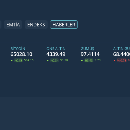
EMTİA
ENDEKS
HABERLER
BITCOIN
ONS ALTIN
GÜMÜŞ
ALTIN G
65028.10
4339.49
97.4114
68.440
564.15
99.20
3.23
0
%0.88
%2.34
%3.43
%-0.78