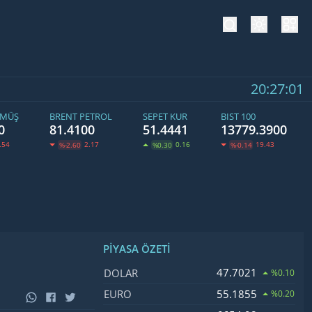
tema değiş
hesa
20:27:01
ÜMÜŞ
BRENT PETROL
SEPET KUR
BIST 100
0
81.4100
51.4441
13779.3900
.54
2.17
0.16
19.43
%-2.60
%0.30
%-0.14
PIYASA ÖZETI
İsim, Kod
Fiyat, Değişim
47.7021
DOLAR
%0.10
55.1855
EURO
%0.20