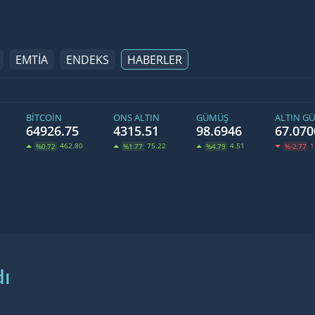
EMTİA
ENDEKS
HABERLER
BITCOIN
ONS ALTIN
GÜMÜŞ
ALTIN G
64926.75
4315.51
98.6946
67.070
462.80
75.22
4.51
1
%0.72
%1.77
%4.79
%-2.77
dı