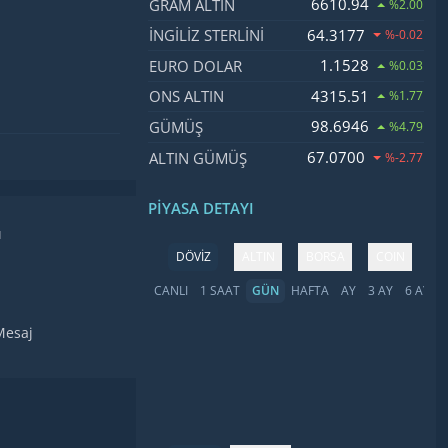
6610.94
GRAM ALTIN
%2.00
64.3177
İNGILIZ STERLINI
%-0.02
1.1528
EURO DOLAR
%0.03
4315.51
ONS ALTIN
%1.77
98.6946
GÜMÜŞ
%4.79
67.0700
ALTIN GÜMÜŞ
%-2.77
PIYASA DETAYI
ı
DÖVİZ
ALTIN
BORSA
COIN
CANLI
1 SAAT
GÜN
HAFTA
AY
3 AY
6 AY
Y
Mesaj