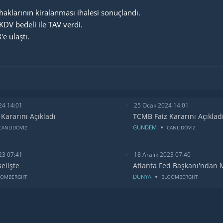
aklarının kiralanması ihalesi sonuçlandı.
KDV bedeli ile TAV verdi.
e ulaştı.
24 14:01
25 Ocak 2024 14:01
Kararını Açıkladı
TCMB Faiz Kararını Açıklad
GUNDEM
CANLIDÖVİZ
CANLIDÖVİZ
23 07:41
18 Aralık 2023 07:40
selişte
Atlanta Fed Başkanı'ndan 
DUNYA
OOMBERGHT
BLOOMBERGHT