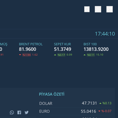
tema değiş
hesa
17:44:10
ÜMÜŞ
BRENT PETROL
SEPET KUR
BIST 100
0
81.9600
51.3749
13813.9200
.91
1.62
0.09
15.10
%-1.94
%0.17
%0.11
PIYASA ÖZETI
İsim, Kod
Fiyat, Değişim
47.7131
DOLAR
%0.13
55.0416
EURO
%-0.07