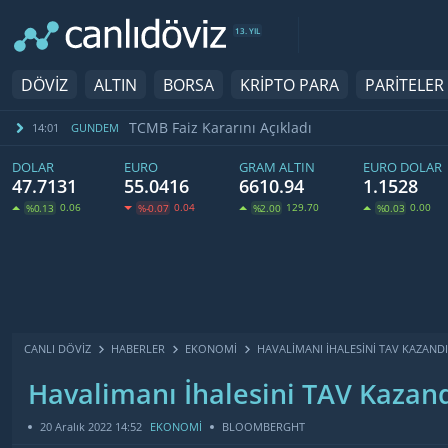
13. YIL
DÖVİZ
ALTIN
BORSA
KRİPTO PARA
PARİTELER
TCMB Faiz Kararını Açıkladı
14:01
GUNDEM
DOLAR
EURO
GRAM ALTIN
EURO DOLAR
47.7131
55.0416
6610.94
1.1528
0.06
0.04
129.70
0.00
%0.13
%-0.07
%2.00
%0.03
CANLI DÖVİZ
HABERLER
EKONOMI
HAVALIMANI İHALESINI TAV KAZANDI
Havalimanı İhalesini TAV Kazan
20 Aralık 2022 14:52
EKONOMİ
BLOOMBERGHT