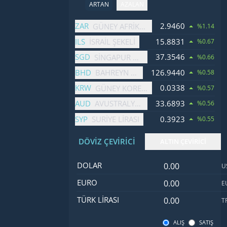
ARTAN
AZALAN
İsim
Fiyat
Değişim
ZAR
2.9460
GÜNEY AFRIKA RANDI
%1.14
ILS
15.8831
İSRAIL ŞEKELI
%0.67
SGD
37.3546
SINGAPUR DOLARI
%0.66
BHD
126.9440
BAHREYN DINARI
%0.58
KRW
0.0338
GÜNEY KORE WONU
%0.57
AUD
33.6893
AVUSTRALYA DOLARI
%0.56
SYP
0.3923
SURIYE LIRASI
%0.55
DÖVİZ ÇEVİRİCİ
ALTIN ÇEVİRİCİ
Dolar değeri
İsim
Değer
Kod
DOLAR
U
Euro değeri
EURO
E
Türk Lirası değ
TÜRK LIRASI
T
ALIŞ
SATIŞ