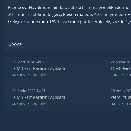
Esenboğa Havalimanı'nın kapasite artırımına yönelik işletme h
3 firmanın katılımı ile gerçekleşen ihalede, 475 milyon euro+
Gelişme sonrasında TAV hissesinde günlük yükseliş yüzde 4,8'
#DÖVIZ
21 Mart 2024 14:01
22 Şubat 20
TCMB Faiz Kararını Açıkladı
TCMB Faiz 
GUNDEM
GUNDEM
CANLIDÖVİZ
21 Aralık 2023 14:01
18 Aralık 20
TCMB Faiz Kararını Açıkladı
Petrol Yük
GUNDEM
EMTİA
CANLIDÖVİZ
BL