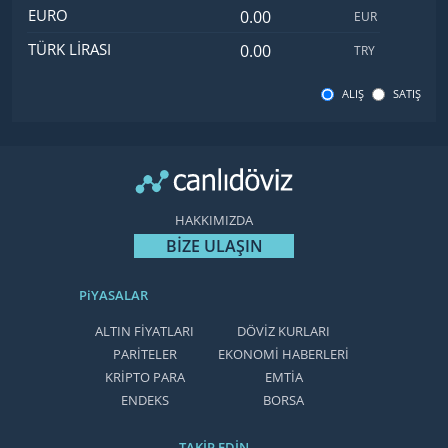
Euro değeri
EURO
EUR
Türk Lirası değeri
TÜRK LIRASI
TRY
ALIŞ
SATIŞ
HAKKIMIZDA
BİZE ULAŞIN
PiYASALAR
ALTIN FİYATLARI
DÖVİZ KURLARI
PARİTELER
EKONOMİ HABERLERİ
KRİPTO PARA
EMTİA
ENDEKS
BORSA
TAKİP EDİN