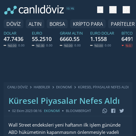
tema değiş
hesa
13. YIL
DÖVİZ
ALTIN
BORSA
KRİPTO PARA
PARİTELER
DOLAR
EURO
GRAM ALTIN
EURO DOLAR
BITCOI
47.7436
55.2510
6660.55
1.1558
64915
0.00
0.00
0.00
0.00
%0.00
%0.00
%0.00
%0.00
%-0.17
CANLI DÖVİZ
HABERLER
EKONOMI
KÜRESEL PIYASALAR NEFES ALDI
Küresel Piyasalar Nefes Aldı
02 Ekim 2023 08:16
EKONOMİ
BLOOMBERGHT
Wall Street endeksleri yeni haftanın ilk işlem gününde
ABD hükümetinin kapanmasının önlenmesiyle vadeli