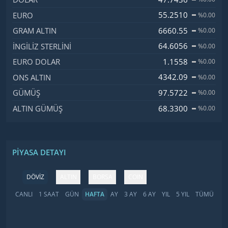
55.2510
EURO
%0.00
6660.55
GRAM ALTIN
%0.00
64.6056
İNGILIZ STERLINI
%0.00
1.1558
EURO DOLAR
%0.00
4342.09
ONS ALTIN
%0.00
97.5722
GÜMÜŞ
%0.00
68.3300
ALTIN GÜMÜŞ
%0.00
PIYASA DETAYI
DÖVİZ
ALTIN
BORSA
COIN
CANLI
1 SAAT
GÜN
HAFTA
AY
3 AY
6 AY
YIL
5 YIL
TÜMÜ