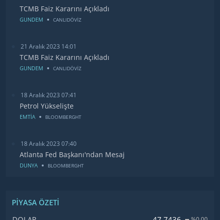
TCMB Faiz Kararını Açıkladı
GUNDEM
CANLIDÖVİZ
21 Aralık 2023 14:01
TCMB Faiz Kararını Açıkladı
GUNDEM
CANLIDÖVİZ
18 Aralık 2023 07:41
Petrol Yükselişte
EMTİA
BLOOMBERGHT
18 Aralık 2023 07:40
Atlanta Fed Başkanı'ndan Mesaj
DUNYA
BLOOMBERGHT
PIYASA ÖZETI
İsim, Kod
Fiyat, Değişim
47.7436
DOLAR
%0.00