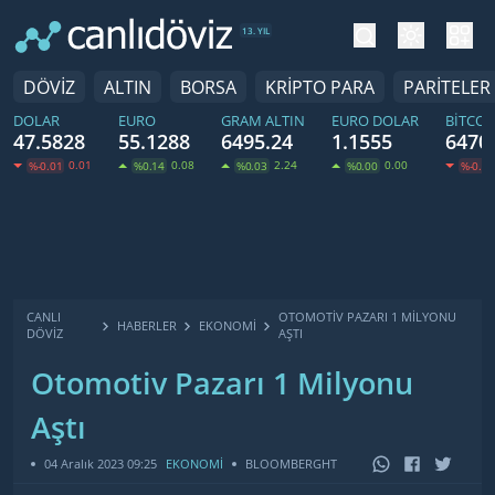
tema değiş
hesa
13. YIL
DÖVİZ
ALTIN
BORSA
KRİPTO PARA
PARİTELER
DOLAR
EURO
GRAM ALTIN
EURO DOLAR
BITCOI
47.5828
55.1288
6495.24
1.1555
6470
0.01
0.08
2.24
0.00
%-0.01
%0.14
%0.03
%0.00
%-0.23
CANLI
OTOMOTIV PAZARI 1 MILYONU
HABERLER
EKONOMI
DÖVİZ
AŞTI
Otomotiv Pazarı 1 Milyonu
Aştı
04 Aralık 2023 09:25
EKONOMİ
BLOOMBERGHT