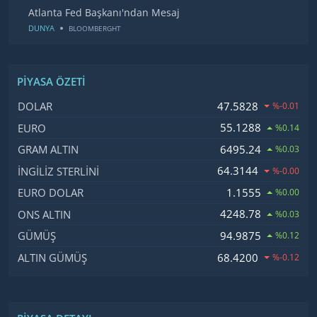
Atlanta Fed Başkanı'ndan Mesaj
DUNYA
BLOOMBERGHT
PIYASA ÖZETI
İsim, Kod
Fiyat, Değişim
47.5828
DOLAR
%-0.01
55.1288
EURO
%0.14
6495.24
GRAM ALTIN
%0.03
64.3144
İNGILIZ STERLINI
%-0.00
1.1555
EURO DOLAR
%0.00
4248.78
ONS ALTIN
%0.03
94.9875
GÜMÜŞ
%0.12
68.4200
ALTIN GÜMÜŞ
%-0.12