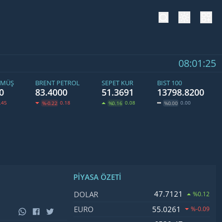
tema değiş
hesa
08:01:25
ÜMÜŞ
BRENT PETROL
SEPET KUR
BIST 100
0
83.4000
51.3691
13798.8200
.45
0.18
0.08
0.00
%-0.22
%0.16
%0.00
PIYASA ÖZETI
İsim, Kod
Fiyat, Değişim
47.7121
DOLAR
%0.12
55.0261
EURO
%-0.09