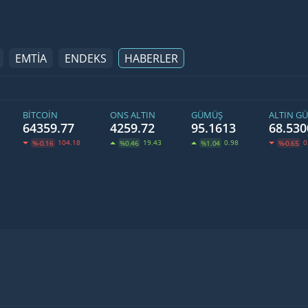
EMTİA
ENDEKS
HABERLER
BITCOIN
ONS ALTIN
GÜMÜŞ
ALTIN G
64359.77
4259.72
95.1613
68.530
104.18
19.43
0.98
0
%-0.16
%0.46
%1.04
%-0.65