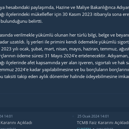
dya hesabındaki paylaşımda, Hazine ve Maliye Bakanlığınca Adıya
ı ilçelerindeki mükellefler için 30 Kasım 2023 itibarıyla sona er
 bulunduğunu belirtti.
rasında verilmekle yükümlü olunan her türlü bilgi, belge ve beyann
dar uzatıldı. İş yerleri ile primini kendi ödemekle yükümlü sigort
023 yılı ocak, şubat, mart, nisan, mayıs, haziran, temmuz, ağust
borçlarının ödeme süresi 31 Mayıs 2024'e ertelenecektir. Adıyaman,
ı ilçelerinde afet kapsamında yer alan işveren, sigortalı ve hak 
muz 2024'e kadar yapılabilmesine ve bu borçluların borçlarının i
 bu taksiti takip eden aylık dönemler halinde ödeyebilmesine imka
24 14:01
25 Ocak 2024 14:01
Kararını Açıkladı
TCMB Faiz Kararını Açıklad
GUNDEM
CANLIDÖVİZ
CANLIDÖVİZ