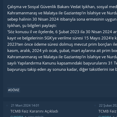
Çalışma ve Sosyal Güvenlik Bakanı Vedat Işıkhan, sosyal me
Kahramanmaraş ve Malatya ile Gaziantep'in İslahiye ve Nurdağ
sebep halinin 30 Nisan 2024 itibarıyla sona ermesinin uygun
Işıkhan, şu bilgileri paylaştı:
'Söz konusu il ve ilçelerde, 6 Şubat 2023 ila 30 Nisan 2024 a
kayıt ve belgelerinin SGK'ye verilme süresi 15 Mayıs 2024'e ka
2023'ten önce ödeme süresi dolmuş mevcut prim borçları ile 2
kasım, aralık, 2024 yılı ocak, şubat, mart aylarına ait prim 
Kahramanmaraş ve Malatya ile Gaziantep'in İslahiye ve Nurdağ
sayılı Yapılandırma Kanunu kapsamındaki başvurularını 31 Tem
başvuruyu takip eden ay sonuna kadar, diğer taksitlerini ise
#DÖVIZ
21 Mart 2024 14:01
22 Şubat 20
TCMB Faiz Kararını Açıkladı
TCMB Faiz 
GUNDEM
GUNDEM
CANLIDÖVİZ