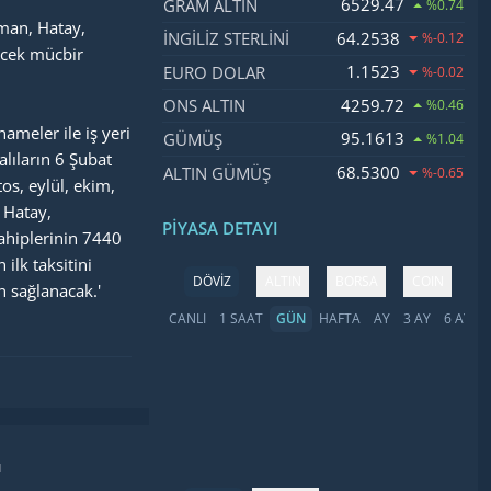
6529.47
GRAM ALTIN
%0.74
man, Hatay,
64.2538
İNGILIZ STERLINI
%-0.12
ecek mücbir
1.1523
EURO DOLAR
%-0.02
4259.72
ONS ALTIN
%0.46
ameler ile iş yeri
95.1613
GÜMÜŞ
%1.04
alıların 6 Şubat
68.5300
ALTIN GÜMÜŞ
%-0.65
os, eylül, ekim,
 Hatay,
PIYASA DETAYI
sahiplerinin 7440
lk taksitini
DÖVİZ
ALTIN
BORSA
COIN
n sağlanacak.'
CANLI
1 SAAT
GÜN
HAFTA
AY
3 AY
6 AY
Y
ı