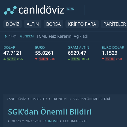
13. YIL
DÖVİZ
ALTIN
BORSA
KRİPTO PARA
PARİTELER
TCMB Faiz Kararını Açıkladı
14:01
GUNDEM
DOLAR
EURO
GRAM ALTIN
EURO DOLAR
47.7121
55.0261
6529.47
1.1523
0.06
0.05
48.23
0.00
%0.12
%-0.09
%0.74
%-0.02
CANLI DÖVİZ
HABERLER
EKONOMI
SGK’DAN ÖNEMLI BILDIRI
SGK’dan Önemli Bildiri
30 Kasım 2023 17:10
EKONOMİ
BLOOMBERGHT