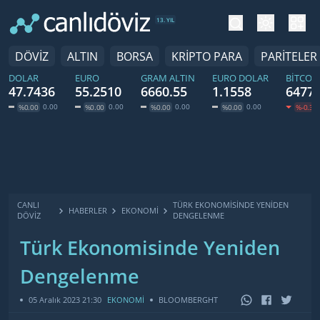
tema değiş
hesa
13. YIL
DÖVİZ
ALTIN
BORSA
KRİPTO PARA
PARİTELER
DOLAR
EURO
GRAM ALTIN
EURO DOLAR
BITCOI
47.7436
55.2510
6660.55
1.1558
64775
0.00
0.00
0.00
0.00
%0.00
%0.00
%0.00
%0.00
%-0.39
CANLI
TÜRK EKONOMISINDE YENIDEN
HABERLER
EKONOMI
DÖVİZ
DENGELENME
Türk Ekonomisinde Yeniden
Dengelenme
05 Aralık 2023 21:30
EKONOMİ
BLOOMBERGHT