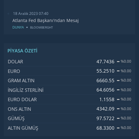
18 Aralık 2023 07:40
Atlanta Fed Başkanı'ndan Mesaj
DUNYA
BLOOMBERGHT
PIYASA ÖZETI
İsim, Kod
Fiyat, Değişim
47.7436
DOLAR
%0.00
55.2510
EURO
%0.00
6660.55
GRAM ALTIN
%0.00
64.6056
İNGILIZ STERLINI
%0.00
1.1558
EURO DOLAR
%0.00
4342.09
ONS ALTIN
%0.00
97.5722
GÜMÜŞ
%0.00
68.3300
ALTIN GÜMÜŞ
%0.00