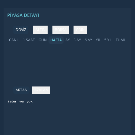
PIYASA DETAYI
DÖVİZ
ALTIN
BORSA
COIN
CANLI
1 SAAT
GÜN
HAFTA
AY
3 AY
6 AY
YIL
5 YIL
TÜMÜ
ARTAN
AZALAN
Yeterli veri yok.
İsim
Fiyat
Değişim