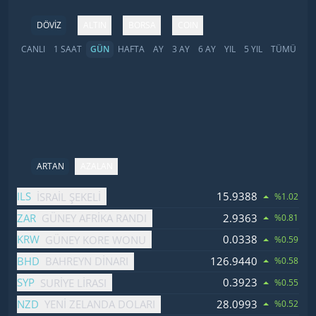
DÖVİZ
ALTIN
BORSA
COIN
CANLI
1 SAAT
GÜN
HAFTA
AY
3 AY
6 AY
YIL
5 YIL
TÜMÜ
ARTAN
AZALAN
İsim
Fiyat
Değişim
ILS
15.9388
İSRAIL ŞEKELI
%1.02
ZAR
2.9363
GÜNEY AFRIKA RANDI
%0.81
KRW
0.0338
GÜNEY KORE WONU
%0.59
BHD
126.9440
BAHREYN DINARI
%0.58
SYP
0.3923
SURIYE LIRASI
%0.55
NZD
28.0993
YENI ZELANDA DOLARI
%0.52