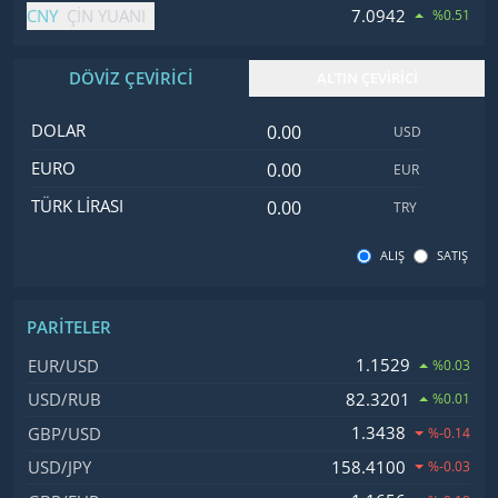
CNY
7.0942
ÇIN YUANI
%0.51
DÖVİZ ÇEVİRİCİ
ALTIN ÇEVİRİCİ
Dolar değeri
İsim
Değer
Kod
DOLAR
USD
Euro değeri
EURO
EUR
Türk Lirası değeri
TÜRK LIRASI
TRY
ALIŞ
SATIŞ
PARITELER
İsim, Kod
Fiyat, Değişim
1.1529
EUR/USD
%0.03
82.3201
USD/RUB
%0.01
1.3438
GBP/USD
%-0.14
158.4100
USD/JPY
%-0.03