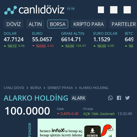
tema değiş
hesa
13. YIL
DÖVİZ
ALTIN
BORSA
KRİPTO PARA
PARİTELER
DOLAR
EURO
GRAM ALTIN
EURO DOLAR
BITCO
47.7124
55.0457
6614.71
1.1529
6492
0.06
0.03
133.47
0.00
%0.12
%-0.06
%2.06
%0.03
%0.7
CANLI DÖVİZ
BORSA
SERBEST PIYASA
ALARKO HOLDİNG
ALARKO HOLDİNG
ALARK
100.0000
FARK
PİYASA
0.40
%-0.40
13:32:40
AÇIK 15dk. Gecikmeli
SPONSOR