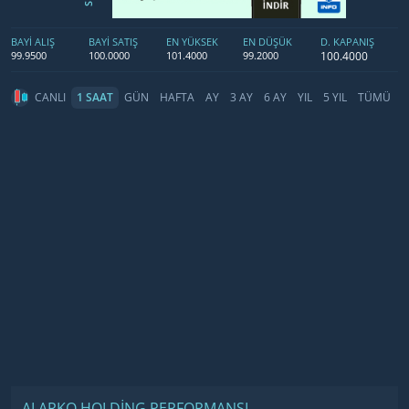
BAYİ ALIŞ
BAYİ SATIŞ
EN YÜKSEK
EN DÜŞÜK
D. KAPANIŞ
100.4000
99.9500
100.0000
101.4000
99.2000
CANLI
1 SAAT
GÜN
HAFTA
AY
3 AY
6 AY
YIL
5 YIL
TÜMÜ
ALARKO HOLDİNG PERFORMANSI