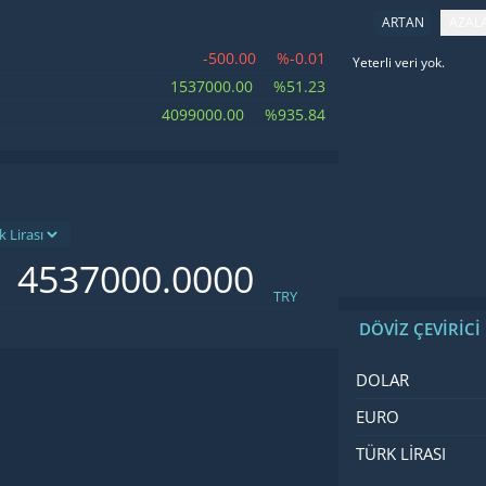
ARTAN
AZAL
-500.00
%-0.01
Yeterli veri yok.
İsim
Fiyat
Değiş
1537000.00
%51.23
4099000.00
%935.84
TRY
DÖVİZ ÇEVİRİCİ
İsim
Değer
Kod
DOLAR
EURO
TÜRK LIRASI