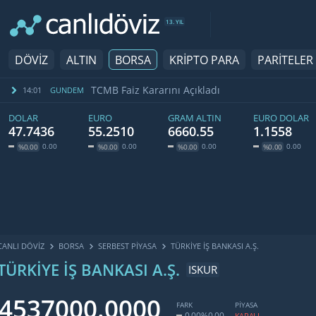
13. YIL
DÖVİZ
ALTIN
BORSA
KRİPTO PARA
PARİTELER
TCMB Faiz Kararını Açıkladı
14:01
GUNDEM
DOLAR
EURO
GRAM ALTIN
EURO DOLAR
47.7436
55.2510
6660.55
1.1558
0.00
0.00
0.00
0.00
%0.00
%0.00
%0.00
%0.00
CANLI DÖVİZ
BORSA
SERBEST PIYASA
TÜRKIYE İŞ BANKASI A.Ş.
TÜRKIYE İŞ BANKASI A.Ş.
ISKUR
4537000.0000
FARK
PİYASA
0.00
%0.00
KAPALI