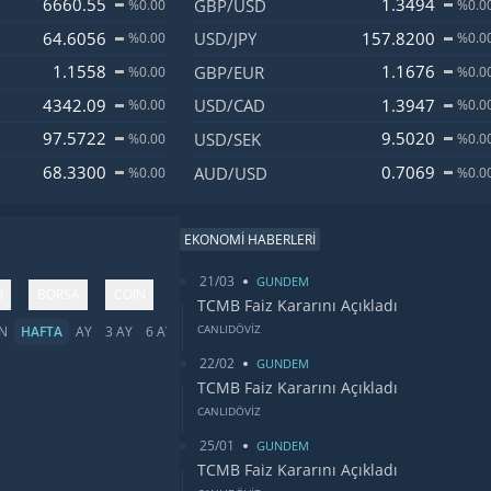
6660.55
1.3494
GBP/USD
%0.00
%0.0
64.6056
157.8200
USD/JPY
%0.00
%0.0
1.1558
1.1676
GBP/EUR
%0.00
%0.0
4342.09
1.3947
USD/CAD
%0.00
%0.0
97.5722
9.5020
USD/SEK
%0.00
%0.0
68.3300
0.7069
AUD/USD
%0.00
%0.0
EKONOMİ HABERLERİ
21/03
GUNDEM
N
BORSA
COIN
TCMB Faiz Kararını Açıkladı
CANLIDÖVİZ
N
HAFTA
AY
3 AY
6 AY
YIL
5 YIL
TÜMÜ
22/02
GUNDEM
TCMB Faiz Kararını Açıkladı
CANLIDÖVİZ
25/01
GUNDEM
TCMB Faiz Kararını Açıkladı