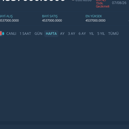
07/08/26
15dk.
Gecikmeli
BAYİ ALIŞ
BAYİ SATIŞ
EN YÜKSEK
4537000.0000
4537000.0000
4537000.0000
CANLI
1 SAAT
GÜN
HAFTA
AY
3 AY
6 AY
YIL
5 YIL
TÜMÜ