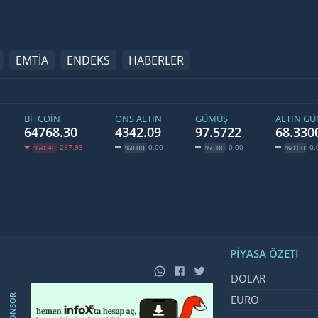
EMTİA
ENDEKS
HABERLER
BITCOIN
ONS ALTIN
GÜMÜŞ
ALTIN G
64768.30
4342.09
97.5722
68.330
257.93
0.00
0.00
0.
%-0.40
%0.00
%0.00
%0.00
PIYASA ÖZETI
İsim, Kod
Fiyat,
DOLAR
SPONSOR
EURO