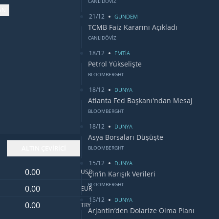
CANLIDÖVİZ
AN
21/12
GUNDEM
TCMB Faiz Kararını Açıkladı
im
CANLIDÖVİZ
18/12
EMTİA
Petrol Yükselişte
BLOOMBERGHT
18/12
DUNYA
Atlanta Fed Başkanı'ndan Mesaj
BLOOMBERGHT
18/12
DUNYA
Asya Borsaları Düşüşte
ALTIN ÇEVİRİCİ
BLOOMBERGHT
15/12
DUNYA
Dolar değeri
USD
Çin’in Karışık Verileri
Euro değeri
BLOOMBERGHT
EUR
15/12
DUNYA
Türk Lirası değeri
TRY
Arjantin’den Dolarize Olma Planı