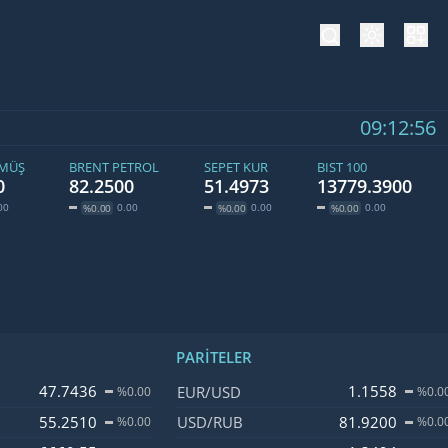
tema değiş
hesa
09:12:56
ÜMÜŞ
BRENT PETROL
SEPET KUR
BIST 100
0
82.2500
51.4973
13779.3900
00
0.00
0.00
0.00
%0.00
%0.00
%0.00
PARITELER
 Değişim
İsim, Kod
Fiyat, Değişim
47.7436
1.1558
EUR/USD
%0.00
%0.0
55.2510
81.9200
USD/RUB
%0.00
%0.0