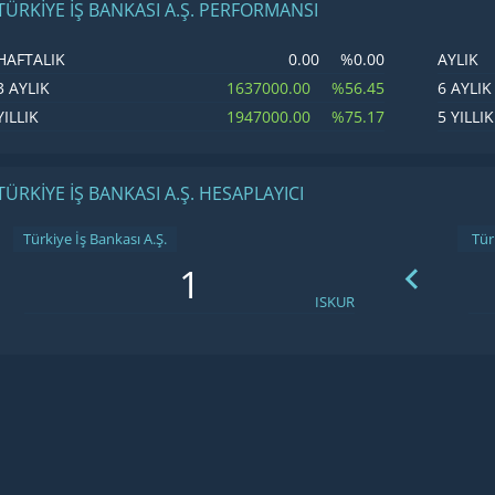
TÜRKIYE İŞ BANKASI A.Ş. PERFORMANSI
0.00
%0.00
HAFTALIK
AYLIK
1637000.00
%56.45
3 AYLIK
6 AYLIK
1947000.00
%75.17
YILLIK
5 YILLIK
TÜRKIYE İŞ BANKASI A.Ş. HESAPLAYICI
Türkiye İş Bankası A.Ş.
ISKUR