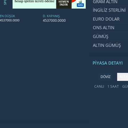
GRAM ALTIN
İNGILIZ STERLINI
EN DÜŞÜK
D. KAPANIŞ
EURO DOLAR
4537000.0000
4537000.0000
ONS ALTIN
GÜMÜŞ
ALTIN GÜMÜŞ
PIYASA DETAYI
DÖVİZ
ALTI
CANLI
1 SAAT
GÜ