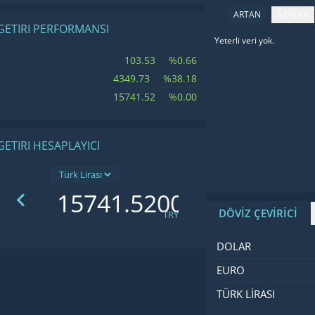
ARTAN
AZALAN
 GETIRI PERFORMANSI
Yeterli veri yok.
İsim
Fiyat
Değişim
103.53
%0.66
4349.73
%38.18
15741.52
%0.00
GETIRI HESAPLAYICI
DÖVİZ ÇEVİRİCİ
TRY
İsim
Değer
Kod
DOLAR
EURO
TÜRK LIRASI