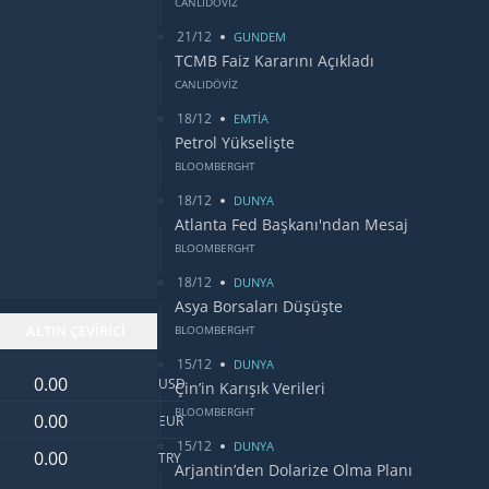
CANLIDÖVİZ
21/12
GUNDEM
TCMB Faiz Kararını Açıkladı
CANLIDÖVİZ
18/12
EMTİA
Petrol Yükselişte
BLOOMBERGHT
18/12
DUNYA
Atlanta Fed Başkanı'ndan Mesaj
BLOOMBERGHT
18/12
DUNYA
Asya Borsaları Düşüşte
ALTIN ÇEVİRİCİ
BLOOMBERGHT
15/12
DUNYA
Dolar değeri
USD
Çin’in Karışık Verileri
Euro değeri
BLOOMBERGHT
EUR
15/12
DUNYA
Türk Lirası değeri
TRY
Arjantin’den Dolarize Olma Planı