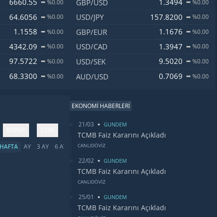
6660.55
1.3494
GBP/USD
%0.00
%0.00
64.6056
157.8200
USD/JPY
%0.00
%0.00
1.1558
1.1676
GBP/EUR
%0.00
%0.00
4342.09
1.3947
USD/CAD
%0.00
%0.00
97.5722
9.5020
USD/SEK
%0.00
%0.00
68.3300
0.7069
AUD/USD
%0.00
%0.00
EKONOMİ HABERLERİ
21/03
GUNDEM
BORSA
COIN
TCMB Faiz Kararını Açıkladı
CANLIDÖVİZ
HAFTA
AY
3 AY
6 AY
YIL
5 YIL
TÜMÜ
22/02
GUNDEM
TCMB Faiz Kararını Açıkladı
CANLIDÖVİZ
25/01
GUNDEM
TCMB Faiz Kararını Açıkladı