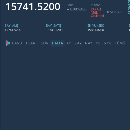
SPON
15741.5200
FARK
PİYASA
0.00
%0.00
KAPALI
07/08/26
15dk.
Gecikmeli
BAYİ ALIŞ
BAYİ SATIŞ
EN YÜKSEK
15741.5200
15741.5200
15881.0700
CANLI
1 SAAT
GÜN
HAFTA
AY
3 AY
6 AY
YIL
5 YIL
TÜMÜ