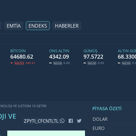
EMTİA
ENDEKS
HABERLER
BITCOIN
ONS ALTIN
GÜMÜŞ
ALTIN G
64680.62
4342.09
97.5722
68.330
345.61
0.00
0.00
0.
%-0.53
%0.00
%0.00
%0.00
NOLOJI VE ILETISIM 10 GETIRI
PIYASA ÖZETI
JI VE
İsim, Kod
Fiyat, De
DOLAR
ZPYTI_CFCNTLTL
EURO