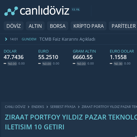
13. YIL
DÖVİZ
ALTIN
BORSA
KRİPTO PARA
PARİTELER
TCMB Faiz Kararını Açıkladı
14:01
GUNDEM
DOLAR
EURO
GRAM ALTIN
EURO DOLAR
47.7436
55.2510
6660.55
1.1558
0.00
0.00
0.00
0.00
%0.00
%0.00
%0.00
%0.00
CANLI DÖVİZ
ENDEKS
SERBEST PIYASA
ZIRAAT PORTFOY YILDIZ PAZAR TEK
ZIRAAT PORTFOY YILDIZ PAZAR TEKNOLO
ILETISIM 10 GETIRI