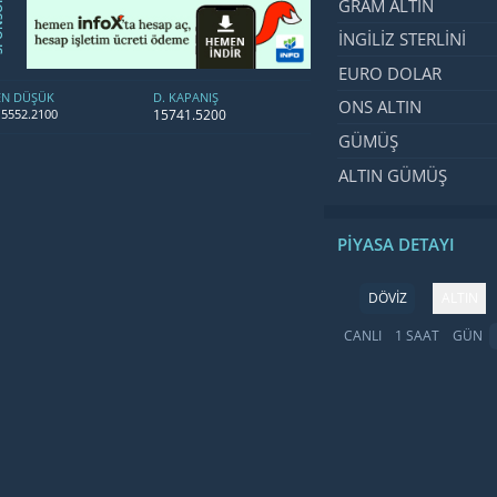
GRAM ALTIN
SOR
İNGILIZ STERLINI
EURO DOLAR
EN DÜŞÜK
D. KAPANIŞ
ONS ALTIN
15741.5200
15552.2100
GÜMÜŞ
ALTIN GÜMÜŞ
PIYASA DETAYI
DÖVİZ
ALTIN
CANLI
1 SAAT
GÜN