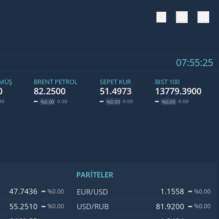
tema değiş
hesa
07:55:25
ÜMÜŞ
BRENT PETROL
SEPET KUR
BIST 100
0
82.2500
51.4973
13779.3900
00
0.00
0.00
0.00
%0.00
%0.00
%0.00
PARITELER
ğişim
İsim, Kod
Fiyat, Değişim
47.7436
1.1558
EUR/USD
%0.00
%0.00
55.2510
81.9200
USD/RUB
%0.00
%0.00