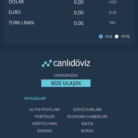
Dolar değeri
İsim
Değer
Kod
DOLAR
USD
Euro değeri
EURO
EUR
Türk Lirası değeri
TÜRK LIRASI
TRY
ALIŞ
SATIŞ
HAKKIMIZDA
BİZE ULAŞIN
PiYASALAR
ALTIN FİYATLARI
DÖVİZ KURLARI
PARİTELER
EKONOMİ HABERLERİ
KRİPTO PARA
EMTİA
ENDEKS
BORSA