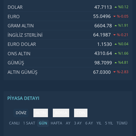
İsim, Kod
Fiyat, Değişim
47.7113
DOLAR
%0.12
55.0496
EURO
%-0.05
6604.78
GRAM ALTIN
%1.91
64.1987
İNGILIZ STERLINI
%-0.21
1.1530
EURO DOLAR
%0.04
4310.64
ONS ALTIN
%1.66
98.7099
GÜMÜŞ
%4.81
67.0300
ALTIN GÜMÜŞ
%-2.83
PIYASA DETAYI
DÖVİZ
ALTIN
BORSA
COIN
CANLI
1 SAAT
GÜN
HAFTA
AY
3 AY
6 AY
YIL
5 YIL
TÜMÜ