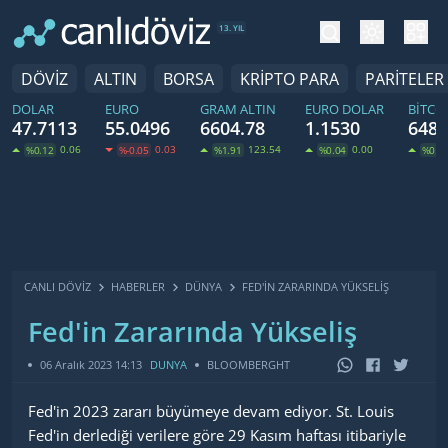
tema değiş
hesa
13. YIL
DÖVİZ
ALTIN
BORSA
KRİPTO PARA
PARİTELER
DOLAR
EURO
GRAM ALTIN
EURO DOLAR
BITCO
47.7113
55.0496
6604.78
1.1530
6481
0.06
0.03
123.54
0.00
%0.12
%-0.05
%1.91
%0.04
%0.5
CANLI DÖVİZ
HABERLER
DÜNYA
FED'IN ZARARINDA YÜKSELIŞ
Fed'in Zararında Yükseliş
06 Aralık 2023 14:13
DUNYA
BLOOMBERGHT
Fed'in 2023 zararı büyümeye devam ediyor. St. Louis
Fed'in derlediği verilere göre 29 Kasım haftası itibariyle