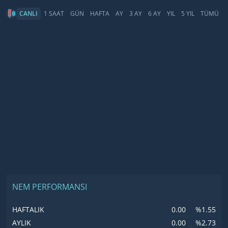
CANLI
1 SAAT
GÜN
HAFTA
AY
3 AY
6 AY
YIL
5 YIL
TÜMÜ
NEM PERFORMANSI
0.00
%1.55
HAFTALIK
0.00
%2.73
AYLIK