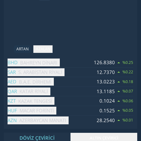
ARTAN
AZALAN
İsim
Fiyat
Değişim
BHD
126.8380
BAHREYN DINARI
%0.25
SAR
12.7370
S. ARABISTAN RIYALI
%0.22
AED
13.0223
B.A.E. DIRHEMI
%0.18
QAR
13.1185
KATAR RIYALI
%0.07
KZT
0.1024
KAZAK TENGESI
%0.06
HUF
0.1525
MACAR FORINTI
%0.05
AZN
28.2540
AZERBAYCAN MANATI
%0.01
DÖVİZ ÇEVİRİCİ
ALTIN ÇEVİRİCİ