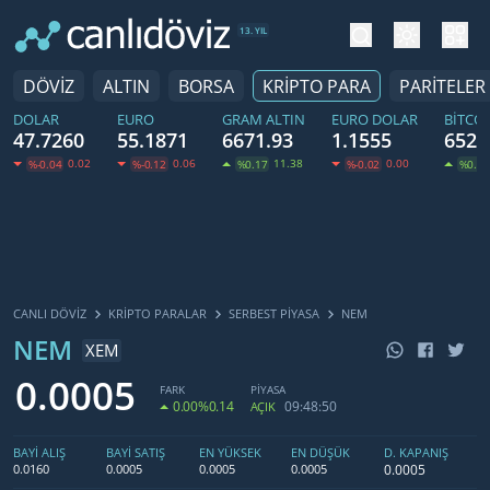
tema değiş
hesa
13. YIL
DÖVİZ
ALTIN
BORSA
KRİPTO PARA
PARİTELER
DOLAR
EURO
GRAM ALTIN
EURO DOLAR
BITCO
47.7260
55.1871
6671.93
1.1555
6526
0.02
0.06
11.38
0.00
%-0.04
%-0.12
%0.17
%-0.02
%0.27
CANLI DÖVİZ
KRIPTO PARALAR
SERBEST PIYASA
NEM
NEM
XEM
0.0005
FARK
PİYASA
0.00
%0.14
09:48:50
AÇIK
BAYİ ALIŞ
BAYİ SATIŞ
EN YÜKSEK
EN DÜŞÜK
D. KAPANIŞ
0.0005
0.0160
0.0005
0.0005
0.0005