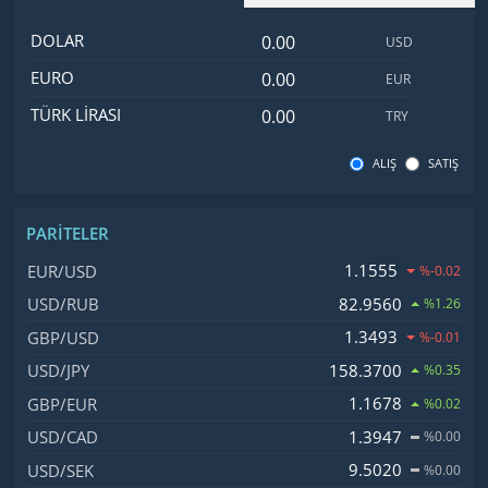
Dolar değeri
İsim
Değer
Kod
DOLAR
USD
Euro değeri
EURO
EUR
Türk Lirası değeri
TÜRK LIRASI
TRY
ALIŞ
SATIŞ
PARITELER
İsim, Kod
Fiyat, Değişim
1.1555
EUR/USD
%-0.02
82.9560
USD/RUB
%1.26
1.3493
GBP/USD
%-0.01
158.3700
USD/JPY
%0.35
1.1678
GBP/EUR
%0.02
1.3947
USD/CAD
%0.00
9.5020
USD/SEK
%0.00