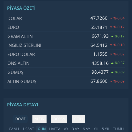
PIYASA ÖZETI
İsim, Kod
Fiyat, Değişim
47.7260
DOLAR
%-0.04
55.1871
EURO
%-0.12
6671.93
GRAM ALTIN
%0.17
64.5412
İNGILIZ STERLINI
%-0.10
1.1555
EURO DOLAR
%-0.02
4358.16
ONS ALTIN
%0.37
98.4377
GÜMÜŞ
%0.89
67.8600
ALTIN GÜMÜŞ
%-0.69
PIYASA DETAYI
DÖVİZ
ALTIN
BORSA
COIN
CANLI
1 SAAT
GÜN
HAFTA
AY
3 AY
6 AY
YIL
5 YIL
TÜMÜ