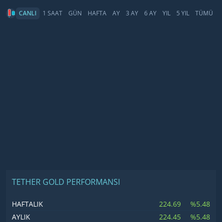
CANLI
1 SAAT
GÜN
HAFTA
AY
3 AY
6 AY
YIL
5 YIL
TÜMÜ
TETHER GOLD PERFORMANSI
224.69
%5.48
HAFTALIK
224.45
%5.48
AYLIK