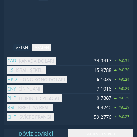
ARTAN
AZALAN
İsim
Fiyat
Değişim
CAD
34.3417
KANADA DOLARI
%0.31
ILS
15.9788
İSRAIL ŞEKELI
%0.30
HKD
6.1039
HONG KONG DOLARI
%0.29
CNY
7.1016
ÇIN YUANI
%0.29
PHP
0.7887
FILIPINLER PESOSU
%0.29
BRL
9.4240
BREZILYA REALI
%0.29
CHF
59.2776
İSVIÇRE FRANGI
%0.27
DÖVİZ ÇEVİRİCİ
ALTIN ÇEVİRİCİ