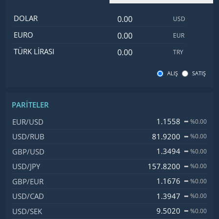
Dolar değeri
İsim
Değer
Kod
DOLAR
USD
Euro değeri
EURO
EUR
Türk Lirası değeri
TÜRK LIRASI
TRY
ALIŞ
SATIŞ
PARITELER
İsim, Kod
Fiyat, Değişim
1.1558
EUR/USD
%0.00
81.9200
USD/RUB
%0.00
1.3494
GBP/USD
%0.00
157.8200
USD/JPY
%0.00
1.1676
GBP/EUR
%0.00
1.3947
USD/CAD
%0.00
9.5020
USD/SEK
%0.00