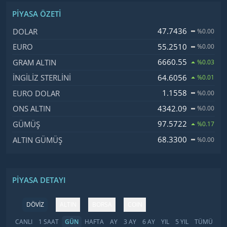
PIYASA ÖZETI
İsim, Kod
Fiyat, Değişim
47.7436
DOLAR
%0.00
55.2510
EURO
%0.00
6660.55
GRAM ALTIN
%0.03
64.6056
İNGILIZ STERLINI
%0.01
1.1558
EURO DOLAR
%0.00
4342.09
ONS ALTIN
%0.00
97.5722
GÜMÜŞ
%0.17
68.3300
ALTIN GÜMÜŞ
%0.00
PIYASA DETAYI
DÖVİZ
ALTIN
BORSA
COIN
CANLI
1 SAAT
GÜN
HAFTA
AY
3 AY
6 AY
YIL
5 YIL
TÜMÜ