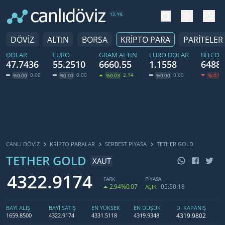
tema değiş
hesa
13. YIL
DÖVİZ
ALTIN
BORSA
KRİPTO PARA
PARİTELER
DOLAR
EURO
GRAM ALTIN
EURO DOLAR
BITCOI
47.7436
55.2510
6660.55
1.1558
64882
0.00
0.00
2.14
0.00
%0.00
%0.00
%0.03
%0.00
%-0.18
CANLI DÖVİZ
KRIPTO PARALAR
SERBEST PIYASA
TETHER GOLD
TETHER GOLD
XAUT
4322.9174
FARK
PİYASA
2.94
%0.07
05:50:18
AÇIK
BAYİ ALIŞ
BAYİ SATIŞ
EN YÜKSEK
EN DÜŞÜK
D. KAPANIŞ
4319.9802
1659.8500
4322.9174
4331.5118
4319.9348