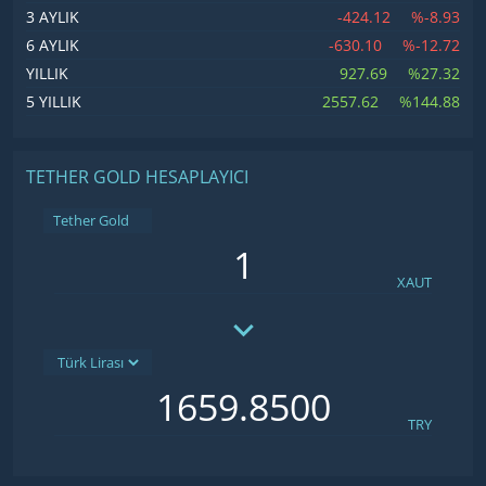
-424.12
%-8.93
3 AYLIK
-630.10
%-12.72
6 AYLIK
927.69
%27.32
YILLIK
2557.62
%144.88
5 YILLIK
TETHER GOLD HESAPLAYICI
Tether Gold
XAUT
TRY