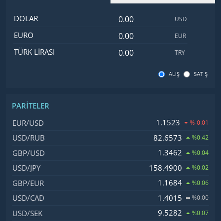
Dolar değeri
İsim
Değer
Kod
DOLAR
USD
Euro değeri
EURO
EUR
Türk Lirası değeri
TÜRK LIRASI
TRY
ALIŞ
SATIŞ
PARITELER
İsim, Kod
Fiyat, Değişim
1.1523
EUR/USD
%-0.01
82.6573
USD/RUB
%0.42
1.3462
GBP/USD
%0.04
158.4900
USD/JPY
%0.02
1.1684
GBP/EUR
%0.06
1.4015
USD/CAD
%0.00
9.5282
USD/SEK
%0.07