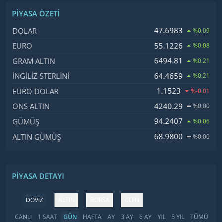
PIYASA ÖZETI
İsim, Kod
Fiyat, Değişim
47.6983
DOLAR
%0.09
55.1226
EURO
%0.08
6494.81
GRAM ALTIN
%0.21
64.4659
İNGILIZ STERLINI
%0.21
1.1523
EURO DOLAR
%-0.01
4240.29
ONS ALTIN
%0.00
94.2407
GÜMÜŞ
%0.06
68.9800
ALTIN GÜMÜŞ
%0.00
PIYASA DETAYI
DÖVİZ
ALTIN
BORSA
COIN
CANLI
1 SAAT
GÜN
HAFTA
AY
3 AY
6 AY
YIL
5 YIL
TÜMÜ