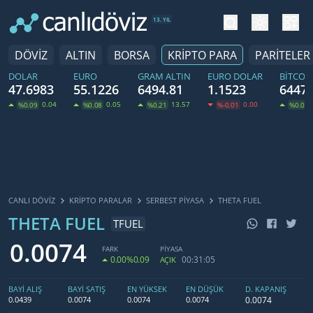
tema değiş
hesa
13. YIL
DÖVİZ
ALTIN
BORSA
KRİPTO PARA
PARİTELER
DOLAR
EURO
GRAM ALTIN
EURO DOLAR
BITCOI
47.6983
55.1226
6494.81
1.1523
64478
0.04
0.05
13.57
0.00
%0.09
%0.08
%0.21
%-0.01
%0.02
CANLI DÖVİZ
KRIPTO PARALAR
SERBEST PIYASA
THETA FUEL
THETA FUEL
TFUEL
0.0074
FARK
PİYASA
0.00
%0.09
00:31:05
AÇIK
BAYİ ALIŞ
BAYİ SATIŞ
EN YÜKSEK
EN DÜŞÜK
D. KAPANIŞ
0.0074
0.0439
0.0074
0.0074
0.0074