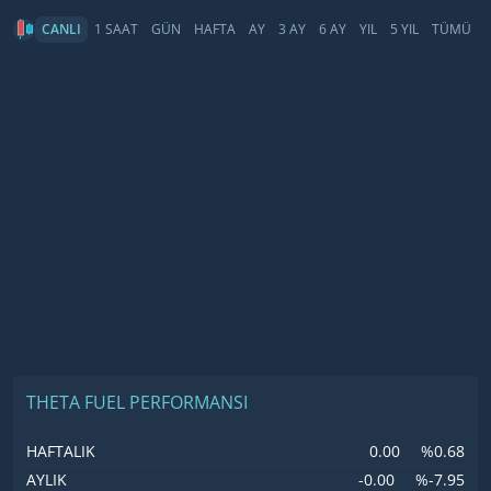
CANLI
1 SAAT
GÜN
HAFTA
AY
3 AY
6 AY
YIL
5 YIL
TÜMÜ
THETA FUEL PERFORMANSI
0.00
%0.68
HAFTALIK
-0.00
%-7.95
AYLIK