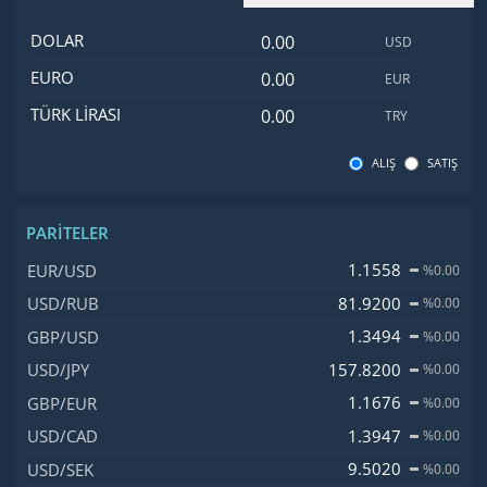
Dolar değeri
İsim
Değer
Kod
DOLAR
USD
Euro değeri
EURO
EUR
Türk Lirası değeri
TÜRK LIRASI
TRY
ALIŞ
SATIŞ
PARITELER
İsim, Kod
Fiyat, Değişim
1.1558
EUR/USD
%0.00
81.9200
USD/RUB
%0.00
1.3494
GBP/USD
%0.00
157.8200
USD/JPY
%0.00
1.1676
GBP/EUR
%0.00
1.3947
USD/CAD
%0.00
9.5020
USD/SEK
%0.00