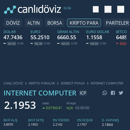
tema değiş
hesa
13. YIL
DÖVİZ
ALTIN
BORSA
KRİPTO PARA
PARİTELER
DOLAR
EURO
GRAM ALTIN
EURO DOLAR
BITCOI
47.7436
55.2510
6660.55
1.1558
64893
0.00
0.00
0.00
0.00
%0.00
%0.00
%0.00
%0.00
%-0.20
CANLI DÖVİZ
KRIPTO PARALAR
SERBEST PIYASA
INTERNET COMPUTER
INTERNET COMPUTER
ICP
2.1953
FARK
PİYASA
0.01
%0.41
02:00:50
AÇIK
BAYİ ALIŞ
BAYİ SATIŞ
EN YÜKSEK
EN DÜŞÜK
D. KAPANIŞ
2.1864
3.8970
2.1953
2.2142
2.1767