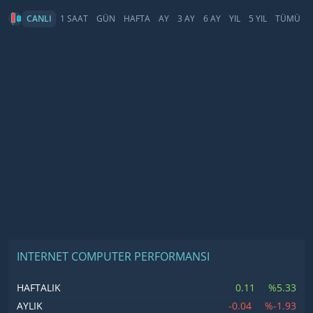
CANLI
1 SAAT
GÜN
HAFTA
AY
3 AY
6 AY
YIL
5 YIL
TÜMÜ
INTERNET COMPUTER PERFORMANSI
0.11
%5.33
HAFTALIK
-0.04
%-1.93
AYLIK