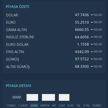
PIYASA ÖZETI
İsim, Kod
Fiyat, Değişim
47.7436
DOLAR
%0.00
55.2510
EURO
%0.00
6660.55
GRAM ALTIN
%0.00
64.6056
İNGILIZ STERLINI
%0.00
1.1558
EURO DOLAR
%0.00
4342.09
ONS ALTIN
%0.00
97.5722
GÜMÜŞ
%0.00
68.3300
ALTIN GÜMÜŞ
%0.00
PIYASA DETAYI
DÖVİZ
ALTIN
BORSA
COIN
CANLI
1 SAAT
GÜN
HAFTA
AY
3 AY
6 AY
YIL
5 YIL
TÜMÜ