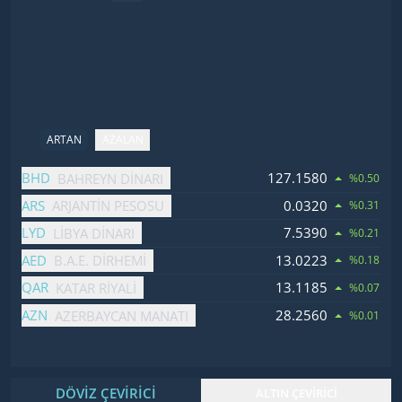
ARTAN
AZALAN
İsim
Fiyat
Değişim
BHD
127.1580
BAHREYN DINARI
%0.50
ARS
0.0320
ARJANTIN PESOSU
%0.31
LYD
7.5390
LIBYA DINARI
%0.21
AED
13.0223
B.A.E. DIRHEMI
%0.18
QAR
13.1185
KATAR RIYALI
%0.07
AZN
28.2560
AZERBAYCAN MANATI
%0.01
DÖVİZ ÇEVİRİCİ
ALTIN ÇEVİRİCİ