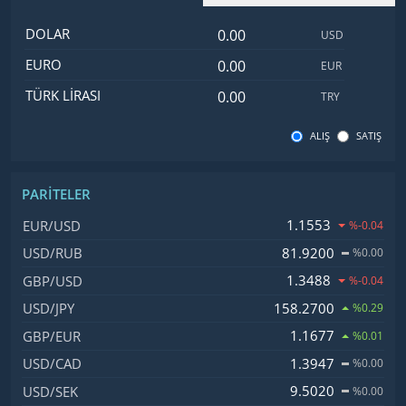
Dolar değeri
İsim
Değer
Kod
DOLAR
USD
Euro değeri
EURO
EUR
Türk Lirası değeri
TÜRK LIRASI
TRY
ALIŞ
SATIŞ
PARITELER
İsim, Kod
Fiyat, Değişim
1.1553
EUR/USD
%-0.04
81.9200
USD/RUB
%0.00
1.3488
GBP/USD
%-0.04
158.2700
USD/JPY
%0.29
1.1677
GBP/EUR
%0.01
1.3947
USD/CAD
%0.00
9.5020
USD/SEK
%0.00