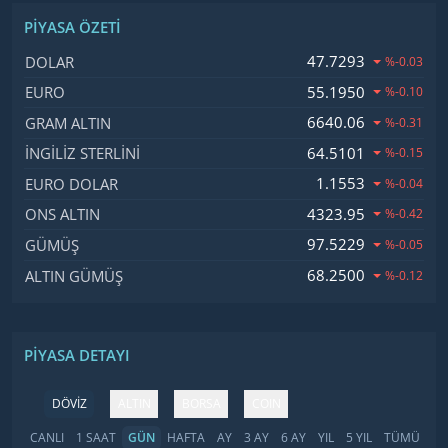
PIYASA ÖZETI
İsim, Kod
Fiyat, Değişim
47.7293
DOLAR
%-0.03
55.1950
EURO
%-0.10
6640.06
GRAM ALTIN
%-0.31
64.5101
İNGILIZ STERLINI
%-0.15
1.1553
EURO DOLAR
%-0.04
4323.95
ONS ALTIN
%-0.42
97.5229
GÜMÜŞ
%-0.05
68.2500
ALTIN GÜMÜŞ
%-0.12
PIYASA DETAYI
DÖVİZ
ALTIN
BORSA
COIN
CANLI
1 SAAT
GÜN
HAFTA
AY
3 AY
6 AY
YIL
5 YIL
TÜMÜ