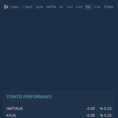
CANLI
1 SAAT
GÜN
HAFTA
AY
3 AY
6 AY
YIL
5 YIL
TÜMÜ
STRATIS PERFORMANSI
-0.00
%-0.25
HAFTALIK
-0.00
%-0.25
AYLIK