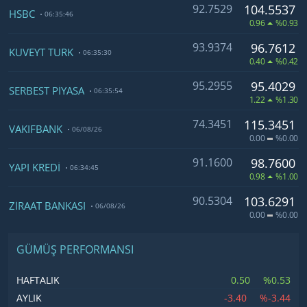
92.7529
104.5537
HSBC
06:35:46
0.96
%0.93
93.9374
96.7612
KUVEYT TÜRK
06:35:30
0.40
%0.42
95.2955
95.4029
SERBEST PİYASA
06:35:54
1.22
%1.30
74.3451
115.3451
VAKIFBANK
06/08/26
0.00
%0.00
91.1600
98.7600
YAPI KREDİ
06:34:45
0.98
%1.00
90.5304
103.6291
ZİRAAT BANKASI
06/08/26
0.00
%0.00
GÜMÜŞ PERFORMANSI
0.50
%0.53
HAFTALIK
-3.40
%-3.44
AYLIK