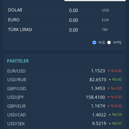
Dolar değeri
İsim
Değer
Kod
DOLAR
USD
Euro değeri
EURO
EUR
Türk Lirası değeri
TÜRK LIRASI
TRY
ALIŞ
SATIŞ
PARITELER
İsim, Kod
Fiyat, Değişim
1.1523
EUR/USD
%-0.02
82.6573
USD/RUB
%0.42
1.3453
GBP/USD
%-0.03
158.4100
USD/JPY
%-0.03
1.1674
GBP/EUR
%-0.03
1.4022
USD/CAD
%0.05
9.5219
USD/SEK
%0.01