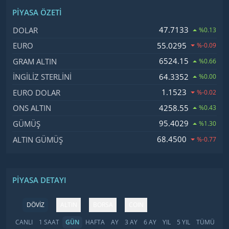
PIYASA ÖZETI
İsim, Kod
Fiyat, Değişim
47.7133
DOLAR
%0.13
55.0295
EURO
%-0.09
6524.15
GRAM ALTIN
%0.66
64.3352
İNGILIZ STERLINI
%0.00
1.1523
EURO DOLAR
%-0.02
4258.55
ONS ALTIN
%0.43
95.4029
GÜMÜŞ
%1.30
68.4500
ALTIN GÜMÜŞ
%-0.77
PIYASA DETAYI
DÖVİZ
ALTIN
BORSA
COIN
CANLI
1 SAAT
GÜN
HAFTA
AY
3 AY
6 AY
YIL
5 YIL
TÜMÜ