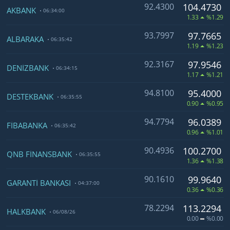
92.4300
104.4730
AKBANK
06:34:00
1.33
%1.29
93.7997
97.7665
ALBARAKA
06:35:42
1.19
%1.23
92.3167
97.9546
DENİZBANK
06:34:15
1.17
%1.21
94.8100
95.4000
DESTEKBANK
06:35:55
0.90
%0.95
94.7794
96.0389
FİBABANKA
06:35:42
0.96
%1.01
90.4936
100.2700
QNB FİNANSBANK
06:35:55
1.36
%1.38
90.1610
99.9640
GARANTİ BANKASI
04:37:00
0.36
%0.36
78.2294
113.2294
HALKBANK
06/08/26
0.00
%0.00