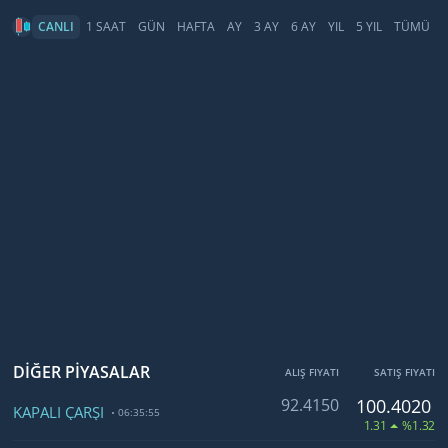
CANLI
1 SAAT
GÜN
HAFTA
AY
3 AY
6 AY
YIL
5 YIL
TÜMÜ
DİĞER PİYASALAR
ALIŞ FIYATI
SATIŞ FIYATI
92.4150
100.4020
KAPALI ÇARŞI
06:35:55
1.31
%1.32