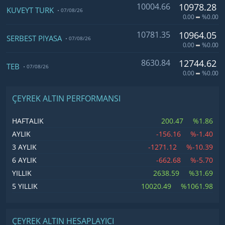
10004.66
10978.28
KUVEYT TÜRK
07/08/26
0.00
%0.00
10781.35
10964.05
SERBEST PİYASA
07/08/26
0.00
%0.00
8630.84
12744.62
TEB
07/08/26
0.00
%0.00
ÇEYREK ALTIN PERFORMANSI
200.47
%1.86
HAFTALIK
-156.16
%-1.40
AYLIK
-1271.12
%-10.39
3 AYLIK
-662.68
%-5.70
6 AYLIK
2638.59
%31.69
YILLIK
10020.49
%1061.98
5 YILLIK
ÇEYREK ALTIN HESAPLAYICI