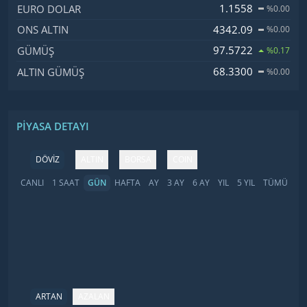
1.1558
EURO DOLAR
%0.00
4342.09
ONS ALTIN
%0.00
97.5722
GÜMÜŞ
%0.17
68.3300
ALTIN GÜMÜŞ
%0.00
PIYASA DETAYI
DÖVİZ
ALTIN
BORSA
COIN
CANLI
1 SAAT
GÜN
HAFTA
AY
3 AY
6 AY
YIL
5 YIL
TÜMÜ
ARTAN
AZALAN