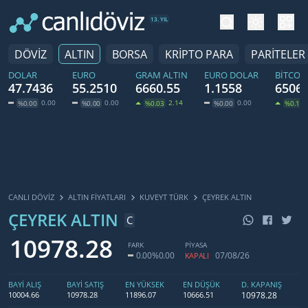
tema değiş
hesa
13. YIL
DÖVİZ
ALTIN
BORSA
KRİPTO PARA
PARİTELER
DOLAR
EURO
GRAM ALTIN
EURO DOLAR
BITCOI
47.7436
55.2510
6660.55
1.1558
65061
0.00
0.00
2.14
0.00
%0.00
%0.00
%0.03
%0.00
%0.10
CANLI DÖVİZ
ALTIN FIYATLARI
KUVEYT TÜRK
ÇEYREK ALTIN
ÇEYREK ALTIN
C
10978.28
FARK
PİYASA
0.00
%0.00
07/08/26
KAPALI
BAYİ ALIŞ
BAYİ SATIŞ
EN YÜKSEK
EN DÜŞÜK
D. KAPANIŞ
10978.28
10004.66
10978.28
11896.07
10666.51