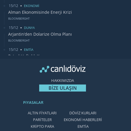
15/12
EKONOMİ
Alman Ekonomisinde Enerji Krizi
BLOOMBERGHT
15/12
DUNYA
Arjantin’den Dolarize Olma Planı
BLOOMBERGHT
15/12
EMTİA
Petrol Haftalık Kazancı
BLOOMBERGHT
13/12
DUNYA
Bugün Gözler Fed Faiz Kararında
HAKKIMIZDA
CANLIDÖVİZ
BİZE ULAŞIN
PiYASALAR
ALTIN FİYATLARI
DÖVİZ KURLARI
PARİTELER
EKONOMİ HABERLERİ
KRİPTO PARA
EMTİA