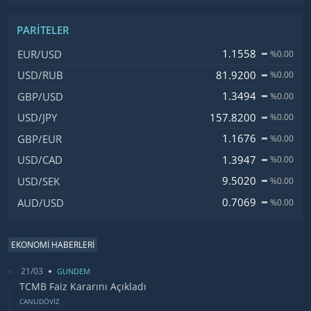
PARITELER
İsim, Kod
Fiyat, Değişim
1.1558
EUR/USD
%0.00
81.9200
USD/RUB
%0.00
1.3494
GBP/USD
%0.00
157.8200
USD/JPY
%0.00
1.1676
GBP/EUR
%0.00
1.3947
USD/CAD
%0.00
9.5020
USD/SEK
%0.00
0.7069
AUD/USD
%0.00
EKONOMİ HABERLERİ
21/03
GUNDEM
TCMB Faiz Kararını Açıkladı
CANLIDÖVİZ