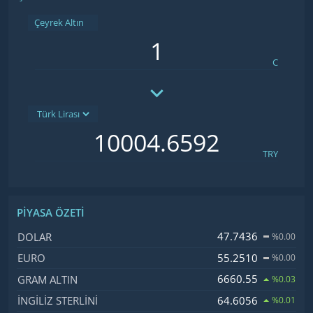
Çeyrek Altın
C
TRY
PIYASA ÖZETI
İsim, Kod
Fiyat, Değişim
47.7436
DOLAR
%0.00
55.2510
EURO
%0.00
6660.55
GRAM ALTIN
%0.03
64.6056
İNGILIZ STERLINI
%0.01