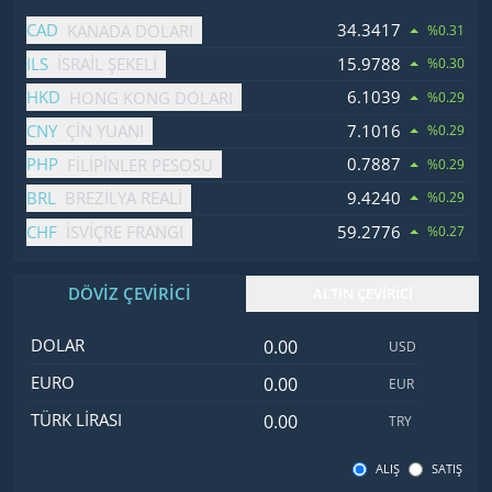
İsim
Fiyat
Değişim
CAD
34.3417
KANADA DOLARI
%0.31
ILS
15.9788
İSRAIL ŞEKELI
%0.30
HKD
6.1039
HONG KONG DOLARI
%0.29
CNY
7.1016
ÇIN YUANI
%0.29
PHP
0.7887
FILIPINLER PESOSU
%0.29
BRL
9.4240
BREZILYA REALI
%0.29
CHF
59.2776
İSVIÇRE FRANGI
%0.27
DÖVİZ ÇEVİRİCİ
ALTIN ÇEVİRİCİ
Dolar değeri
İsim
Değer
Kod
DOLAR
USD
Euro değeri
EURO
EUR
Türk Lirası değeri
TÜRK LIRASI
TRY
ALIŞ
SATIŞ