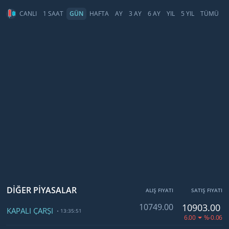
CANLI
1 SAAT
GÜN
HAFTA
AY
3 AY
6 AY
YIL
5 YIL
TÜMÜ
DİĞER PİYASALAR
ALIŞ FIYATI
SATIŞ FIYATI
10749.00
10903.00
KAPALI ÇARŞI
13:35:51
6.00
%-0.06