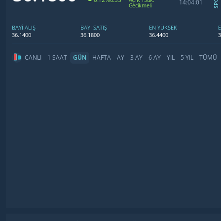
14:04:01
Gecikmeli
BAYİ ALIŞ
BAYİ SATIŞ
EN YÜKSEK
36.1400
36.1800
36.4400
3
CANLI
1 SAAT
GÜN
HAFTA
AY
3 AY
6 AY
YIL
5 YIL
TÜMÜ