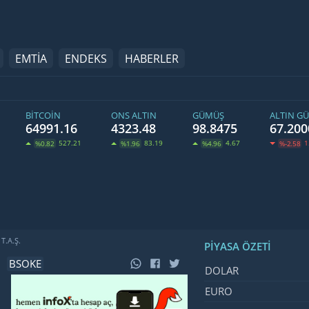
EMTİA
ENDEKS
HABERLER
BITCOIN
ONS ALTIN
GÜMÜŞ
ALTIN G
64991.16
4323.48
98.8475
67.200
527.21
83.19
4.67
1
%0.82
%1.96
%4.96
%-2.58
T.A.Ş.
PIYASA ÖZETI
.
BSOKE
İsim, Kod
Fiyat, Değ
DOLAR
EURO