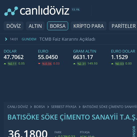
13. YIL
DÖVİZ
ALTIN
BORSA
KRİPTO PARA
PARİTELER
TCMB Faiz Kararını Açıkladı
14:01
GUNDEM
DOLAR
EURO
GRAM ALTIN
EURO DOLAR
47.7062
55.0450
6631.17
1.1529
0.05
0.03
149.93
0.00
%0.11
%-0.06
%2.31
%0.03
CANLI DÖVİZ
BORSA
SERBEST PIYASA
BATISÖKE SÖKE ÇİMENTO SANAYİİ 
BATISÖKE SÖKE ÇİMENTO SANAYİİ T.A.Ş
SPONSOR
36.1800
FARK
PİYASA
0.12
%0.33
AÇIK 15dk.