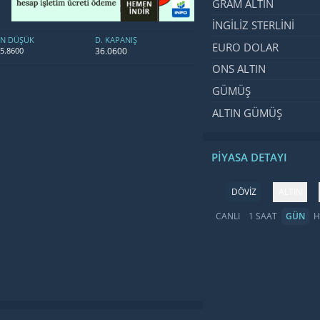
GRAM ALTIN
İNGILIZ STERLINI
EN DÜŞÜK
D. KAPANIŞ
EURO DOLAR
36.0600
5.8600
ONS ALTIN
GÜMÜŞ
ALTIN GÜMÜŞ
PIYASA DETAYI
DÖVİZ
ALTIN
CANLI
1 SAAT
GÜN
H