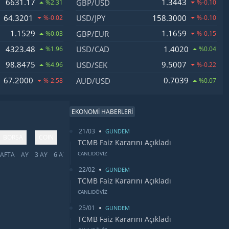
6631.17
1.3443
GBP/USD
%2.31
%-0.10
64.3201
158.3000
USD/JPY
%-0.02
%-0.10
1.1529
1.1659
GBP/EUR
%0.03
%-0.15
4323.48
1.4020
USD/CAD
%1.96
%0.04
98.8475
9.5007
USD/SEK
%4.96
%-0.22
67.2000
0.7039
AUD/USD
%-2.58
%0.07
EKONOMİ HABERLERİ
21/03
GUNDEM
BORSA
COIN
TCMB Faiz Kararını Açıkladı
CANLIDÖVİZ
AFTA
AY
3 AY
6 AY
YIL
5 YIL
TÜMÜ
22/02
GUNDEM
TCMB Faiz Kararını Açıkladı
CANLIDÖVİZ
25/01
GUNDEM
TCMB Faiz Kararını Açıkladı