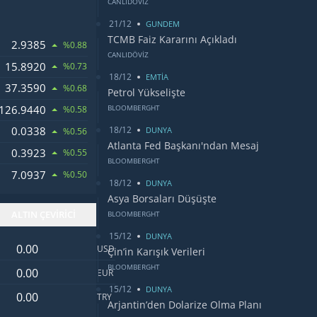
CANLIDÖVİZ
21/12
GUNDEM
TCMB Faiz Kararını Açıkladı
2.9385
ANDI
%0.88
CANLIDÖVİZ
15.8920
%0.73
18/12
EMTİA
37.3590
RI
%0.68
Petrol Yükselişte
126.9440
BLOOMBERGHT
I
%0.58
18/12
0.0338
WONU
DUNYA
%0.56
Atlanta Fed Başkanı'ndan Mesaj
0.3923
%0.55
BLOOMBERGHT
7.0937
%0.50
18/12
DUNYA
Asya Borsaları Düşüşte
ALTIN ÇEVİRİCİ
BLOOMBERGHT
15/12
DUNYA
Dolar değeri
USD
Çin’in Karışık Verileri
Euro değeri
BLOOMBERGHT
EUR
15/12
DUNYA
Türk Lirası değeri
TRY
Arjantin’den Dolarize Olma Planı