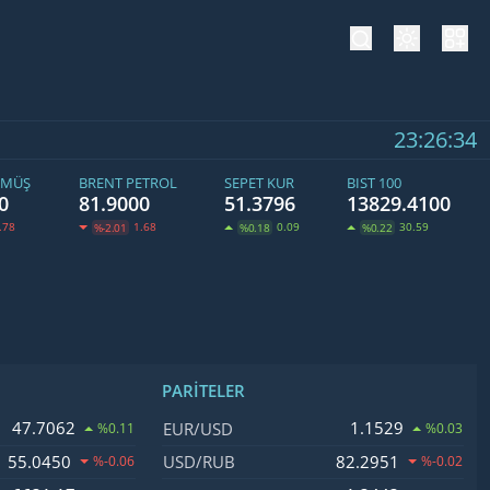
tema değiş
hesa
23:26:35
ÜMÜŞ
BRENT PETROL
SEPET KUR
BIST 100
0
81.9000
51.3796
13829.4100
.78
1.68
0.09
30.59
%-2.01
%0.18
%0.22
PARITELER
işim
İsim, Kod
Fiyat, Değişim
47.7062
1.1529
EUR/USD
%0.11
%0.03
55.0450
82.2951
USD/RUB
%-0.06
%-0.02