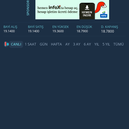
SPONSOR
BAYİ ALIŞ
BAYİ SATIŞ
EN YÜKSEK
EN DÜŞÜK
D. KAPANIŞ
18.7800
19.1400
19.1400
19.3600
18.7900
CANLI
1 SAAT
GÜN
HAFTA
AY
3 AY
6 AY
YIL
5 YIL
TÜMÜ