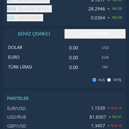
BGN
28.2946
BULGAR LEVASI
%0.36
IQD
0.0364
IRAK DINARI
%0.28
DÖVİZ ÇEVİRİCİ
ALTIN ÇEVİRİCİ
Dolar değeri
İsim
Değer
Kod
DOLAR
USD
Euro değeri
EURO
EUR
Türk Lirası değeri
TÜRK LIRASI
TRY
ALIŞ
SATIŞ
PARITELER
İsim, Kod
Fiyat, Değişim
1.1539
EUR/USD
%-0.14
81.6507
USD/RUB
%0.41
1.3457
GBP/USD
%-0.10