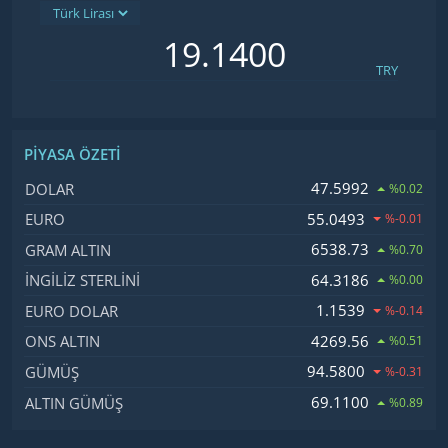
TRY
PIYASA ÖZETI
İsim, Kod
Fiyat, Değişim
47.5992
DOLAR
%0.02
55.0493
EURO
%-0.01
6538.73
GRAM ALTIN
%0.70
64.3186
İNGILIZ STERLINI
%0.00
1.1539
EURO DOLAR
%-0.14
4269.56
ONS ALTIN
%0.51
94.5800
GÜMÜŞ
%-0.31
69.1100
ALTIN GÜMÜŞ
%0.89