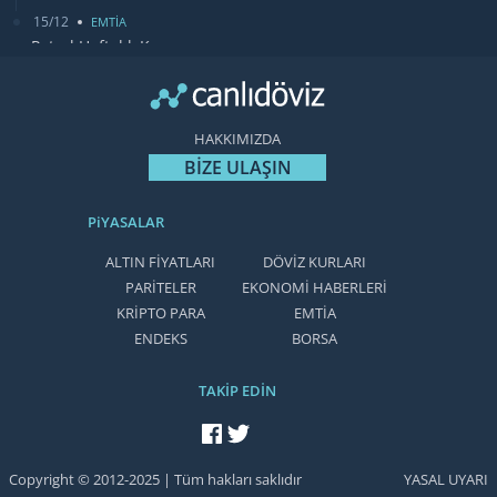
15/12
EMTİA
Petrol Haftalık Kazancı
BLOOMBERGHT
13/12
DUNYA
Bugün Gözler Fed Faiz Kararında
HAKKIMIZDA
CANLIDÖVİZ
BİZE ULAŞIN
PiYASALAR
ALTIN FİYATLARI
DÖVİZ KURLARI
PARİTELER
EKONOMİ HABERLERİ
KRİPTO PARA
EMTİA
ENDEKS
BORSA
TAKİP EDİN
facebook'ta takip et
twitter'da takip et
Copyright © 2012-2025 | Tüm hakları saklıdır
YASAL UYARI