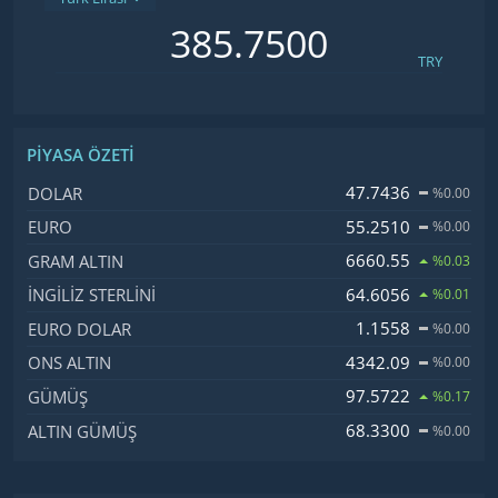
TRY
PIYASA ÖZETI
İsim, Kod
Fiyat, Değişim
47.7436
DOLAR
%0.00
55.2510
EURO
%0.00
6660.55
GRAM ALTIN
%0.03
64.6056
İNGILIZ STERLINI
%0.01
1.1558
EURO DOLAR
%0.00
4342.09
ONS ALTIN
%0.00
97.5722
GÜMÜŞ
%0.17
68.3300
ALTIN GÜMÜŞ
%0.00