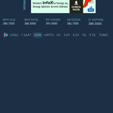
SPONSOR
BAYİ ALIŞ
BAYİ SATIŞ
EN YÜKSEK
EN DÜŞÜK
D. KAPANIŞ
386.5000
385.7500
386.5000
391.0000
382.7500
CANLI
1 SAAT
GÜN
HAFTA
AY
3 AY
6 AY
YIL
5 YIL
TÜMÜ