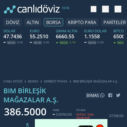
tema değiş
hesa
13. YIL
DÖVİZ
ALTIN
BORSA
KRİPTO PARA
PARİTELER
DOLAR
EURO
GRAM ALTIN
EURO DOLAR
BITCOI
47.7436
55.2510
6660.55
1.1558
65009
0.00
0.00
2.14
0.00
%0.00
%0.00
%0.03
%0.00
%0.02
CANLI DÖVİZ
BORSA
SERBEST PIYASA
BIM BIRLEŞIK MAĞAZALAR A.Ş.
BIM BIRLEŞIK
BIMAS
MAĞAZALAR A.Ş.
386.5000
FARK
PİYASA
0.00
%0.00
KAPALI 15dk.
07/08/26
Gecikmeli