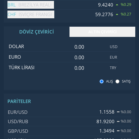
BRL
9.4240
BREZILYA REALI
%0.29
CHF
59.2776
İSVIÇRE FRANGI
%0.27
DÖVİZ ÇEVİRİCİ
ALTIN ÇEVİRİCİ
Dolar değeri
İsim
Değer
Kod
DOLAR
USD
Euro değeri
EURO
EUR
Türk Lirası değeri
TÜRK LIRASI
TRY
ALIŞ
SATIŞ
PARITELER
İsim, Kod
Fiyat, Değişim
1.1558
EUR/USD
%0.00
81.9200
USD/RUB
%0.00
1.3494
GBP/USD
%0.00