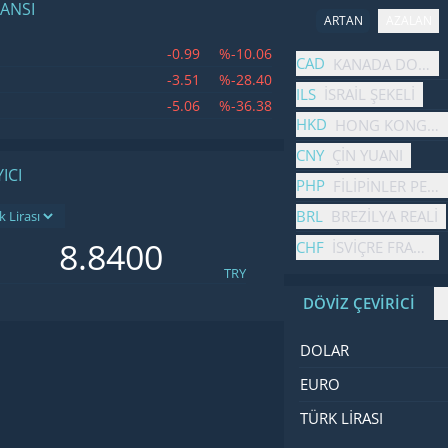
MANSI
ARTAN
AZALAN
-0.99
%-10.06
İsim
Fiyat
Değişim
CAD
KANADA DOLARI
-3.51
%-28.40
ILS
İSRAIL ŞEKELI
-5.06
%-36.38
HKD
HONG KONG DO
CNY
ÇIN YUANI
ICI
PHP
FILIPINLER PES
BRL
BREZILYA REALI
CHF
İSVIÇRE FRANGI
TRY
DÖVİZ ÇEVİRİCİ
İsim
Değer
Kod
DOLAR
EURO
TÜRK LIRASI