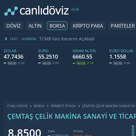
13. YIL
DÖVİZ
ALTIN
BORSA
KRİPTO PARA
PARİTELER
TCMB Faiz Kararını Açıkladı
14:01
GUNDEM
DOLAR
EURO
GRAM ALTIN
EURO DOLAR
47.7436
55.2510
6660.55
1.1558
0.00
0.00
2.14
0.00
%0.00
%0.00
%0.03
%0.00
CANLI DÖVİZ
BORSA
SERBEST PIYASA
ÇEMTAŞ ÇELIK MAKINA SANAYI VE 
ÇEMTAŞ ÇELIK MAKINA SANAYI VE TICAR
SPONSOR
8.8500
FARK
PİYASA
0.00
%0.00
KAPALI 15dk.