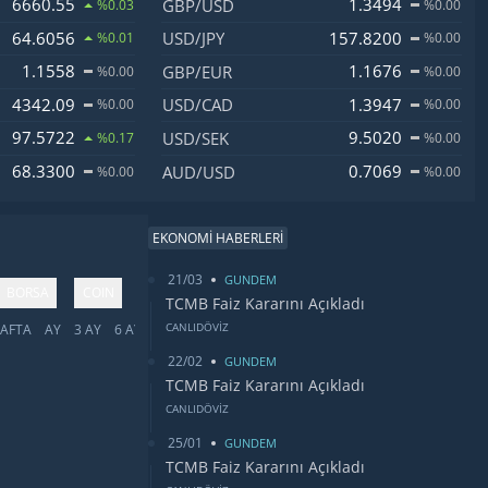
6660.55
1.3494
GBP/USD
%0.03
%0.00
64.6056
157.8200
USD/JPY
%0.01
%0.00
1.1558
1.1676
GBP/EUR
%0.00
%0.00
4342.09
1.3947
USD/CAD
%0.00
%0.00
97.5722
9.5020
USD/SEK
%0.17
%0.00
68.3300
0.7069
AUD/USD
%0.00
%0.00
EKONOMİ HABERLERİ
21/03
GUNDEM
BORSA
COIN
TCMB Faiz Kararını Açıkladı
CANLIDÖVİZ
AFTA
AY
3 AY
6 AY
YIL
5 YIL
TÜMÜ
22/02
GUNDEM
TCMB Faiz Kararını Açıkladı
CANLIDÖVİZ
25/01
GUNDEM
TCMB Faiz Kararını Açıkladı