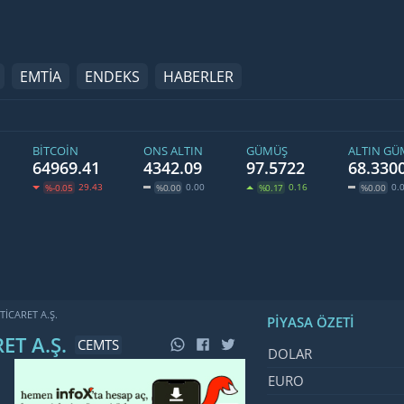
EMTİA
ENDEKS
HABERLER
BITCOIN
ONS ALTIN
GÜMÜŞ
ALTIN G
64969.41
4342.09
97.5722
68.330
29.43
0.00
0.16
0.
%-0.05
%0.00
%0.17
%0.00
TICARET A.Ş.
PIYASA ÖZETI
ET A.Ş.
CEMTS
İsim, Kod
Fiyat, Değ
DOLAR
EURO