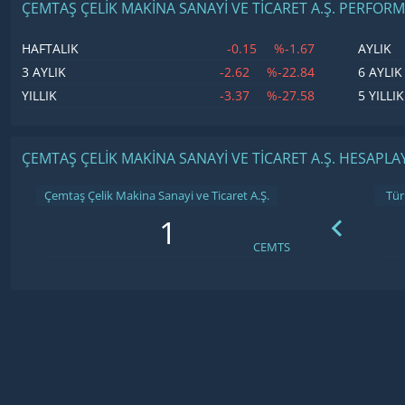
ÇEMTAŞ ÇELIK MAKINA SANAYI VE TICARET A.Ş. PERFOR
-0.15
%-1.67
HAFTALIK
AYLIK
-2.62
%-22.84
3 AYLIK
6 AYLIK
-3.37
%-27.58
YILLIK
5 YILLIK
ÇEMTAŞ ÇELIK MAKINA SANAYI VE TICARET A.Ş. HESAPLAY
Çemtaş Çelik Makina Sanayi ve Ticaret A.Ş.
CEMTS