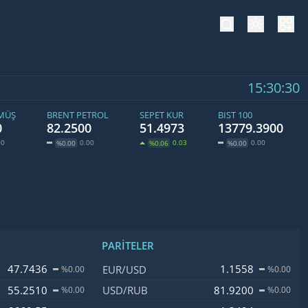
tema değiş
hesa
15:30:31
ÜMÜŞ
BRENT PETROL
SEPET KUR
BIST 100
0
82.2500
51.4973
13779.3900
00
0.00
0.03
0.00
%0.00
%0.06
%0.00
PARITELER
işim
İsim, Kod
Fiyat, Değişim
47.7436
1.1558
EUR/USD
%0.00
%0.00
55.2510
81.9200
USD/RUB
%0.00
%0.00