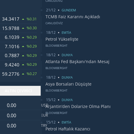
CANLIDÖVİZ
21/12
GUNDEM
TCMB Faiz Kararını Açıkladı
34.3417
%0.31
CANLIDÖVİZ
15.9788
%0.30
18/12
EMTİA
6.1039
LARI
%0.29
Petrol Yükselişte
7.1016
BLOOMBERGHT
%0.29
18/12
0.7887
OSU
DUNYA
%0.29
Atlanta Fed Başkanı'ndan Mesaj
9.4240
%0.29
BLOOMBERGHT
59.2776
%0.27
18/12
DUNYA
Asya Borsaları Düşüşte
ALTIN ÇEVİRİCİ
BLOOMBERGHT
15/12
DUNYA
Dolar değeri
USD
Arjantin’den Dolarize Olma Planı
Euro değeri
BLOOMBERGHT
EUR
15/12
EMTİA
Türk Lirası değeri
TRY
Petrol Haftalık Kazancı