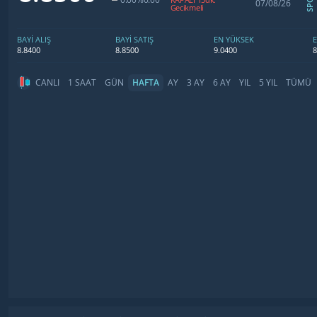
07/08/26
Gecikmeli
BAYİ ALIŞ
BAYİ SATIŞ
EN YÜKSEK
8.8400
8.8500
9.0400
8
CANLI
1 SAAT
GÜN
HAFTA
AY
3 AY
6 AY
YIL
5 YIL
TÜMÜ