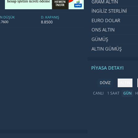
GRAM ALTIN
İNGILIZ STERLINI
EN DÜŞÜK
D. KAPANIŞ
EURO DOLAR
8.8500
.7600
ONS ALTIN
GÜMÜŞ
ALTIN GÜMÜŞ
PIYASA DETAYI
DÖVİZ
ALTIN
CANLI
1 SAAT
GÜN
H