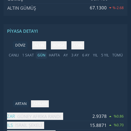
67.1300
ALTIN GÜMÜŞ
%-2.68
PIYASA DETAYI
DÖVİZ
ALTIN
BORSA
COIN
CANLI
1 SAAT
GÜN
HAFTA
AY
3 AY
6 AY
YIL
5 YIL
TÜMÜ
ARTAN
AZALAN
İsim
Fiyat
Değişim
ZAR
2.9378
GÜNEY AFRIKA RANDI
%0.86
ILS
15.8871
İSRAIL ŞEKELI
%0.70