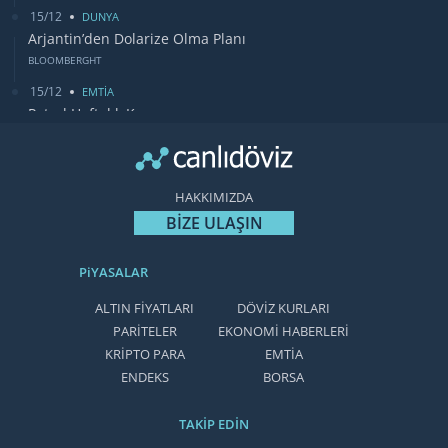
15/12
DUNYA
Arjantin’den Dolarize Olma Planı
BLOOMBERGHT
15/12
EMTİA
Petrol Haftalık Kazancı
BLOOMBERGHT
13/12
DUNYA
Bugün Gözler Fed Faiz Kararında
HAKKIMIZDA
CANLIDÖVİZ
BİZE ULAŞIN
PiYASALAR
ALTIN FİYATLARI
DÖVİZ KURLARI
PARİTELER
EKONOMİ HABERLERİ
KRİPTO PARA
EMTİA
ENDEKS
BORSA
TAKİP EDİN