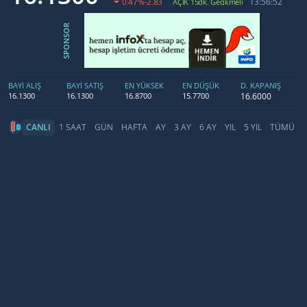
0.47
%-2.83
13:56:52
AÇIK 15dk. Gecikmeli
SPONSOR
BAYİ ALIŞ
BAYİ SATIŞ
EN YÜKSEK
EN DÜŞÜK
D. KAPANIŞ
16.6000
16.1300
16.1300
16.8700
15.7700
CANLI
1 SAAT
GÜN
HAFTA
AY
3 AY
6 AY
YIL
5 YIL
TÜMÜ