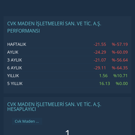
CVK MADEN İŞLETMELERI SAN. VE TIC. A.Ş.
PERFORMANSI
-21.55
%-57.19
HAFTALIK
-24.29
%-60.09
AYLIK
-21.07
%-56.64
3 AYLIK
-29.11
%-64.35
6 AYLIK
1.56
%10.71
YILLIK
16.13
%0.00
5 YILLIK
CVK MADEN İŞLETMELERI SAN. VE TIC. A.Ş.
HESAPLAYICI
Cvk Maden İşletmeleri San. ve Tic. A.Ş.