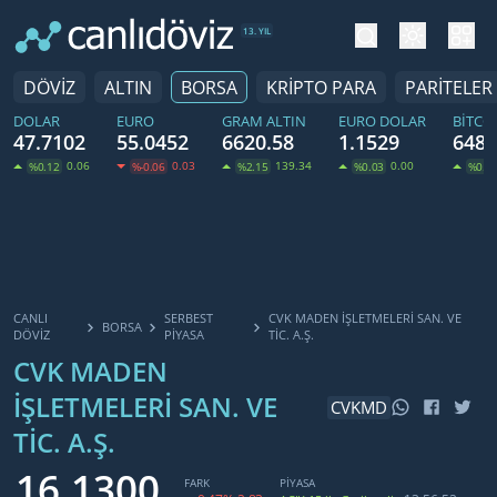
tema değiş
hesa
13. YIL
DÖVİZ
ALTIN
BORSA
KRİPTO PARA
PARİTELER
DOLAR
EURO
GRAM ALTIN
EURO DOLAR
BITCO
47.7102
55.0452
6620.58
1.1529
6484
0.06
0.03
139.34
0.00
%0.12
%-0.06
%2.15
%0.03
%0.6
CANLI
SERBEST
CVK MADEN İŞLETMELERI SAN. VE
BORSA
DÖVİZ
PIYASA
TIC. A.Ş.
CVK MADEN
İŞLETMELERI SAN. VE
CVKMD
TIC. A.Ş.
16.1300
FARK
PİYASA