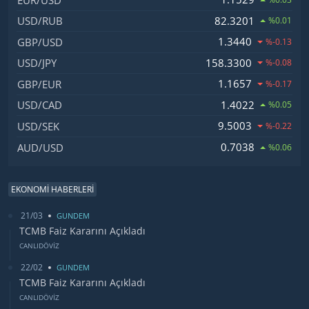
82.3201
USD/RUB
%0.01
1.3440
GBP/USD
%-0.13
158.3300
USD/JPY
%-0.08
1.1657
GBP/EUR
%-0.17
1.4022
USD/CAD
%0.05
9.5003
USD/SEK
%-0.22
0.7038
AUD/USD
%0.06
EKONOMİ HABERLERİ
21/03
GUNDEM
TCMB Faiz Kararını Açıkladı
CANLIDÖVİZ
22/02
GUNDEM
TCMB Faiz Kararını Açıkladı
CANLIDÖVİZ