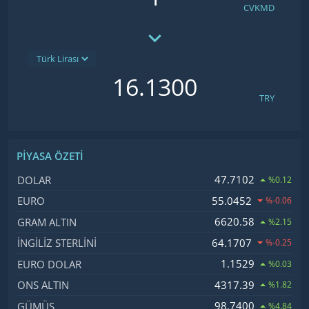
CVKMD
TRY
PIYASA ÖZETI
İsim, Kod
Fiyat, Değişim
47.7102
DOLAR
%0.12
55.0452
EURO
%-0.06
6620.58
GRAM ALTIN
%2.15
64.1707
İNGILIZ STERLINI
%-0.25
1.1529
EURO DOLAR
%0.03
4317.39
ONS ALTIN
%1.82
98.7400
GÜMÜŞ
%4.84