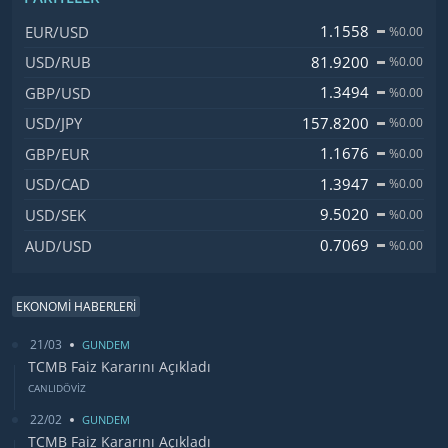
İsim, Kod
Fiyat, Değişim
1.1558
EUR/USD
%0.00
81.9200
USD/RUB
%0.00
1.3494
GBP/USD
%0.00
157.8200
USD/JPY
%0.00
1.1676
GBP/EUR
%0.00
1.3947
USD/CAD
%0.00
9.5020
USD/SEK
%0.00
0.7069
AUD/USD
%0.00
EKONOMİ HABERLERİ
21/03
GUNDEM
TCMB Faiz Kararını Açıkladı
CANLIDÖVİZ
22/02
GUNDEM
TCMB Faiz Kararını Açıkladı