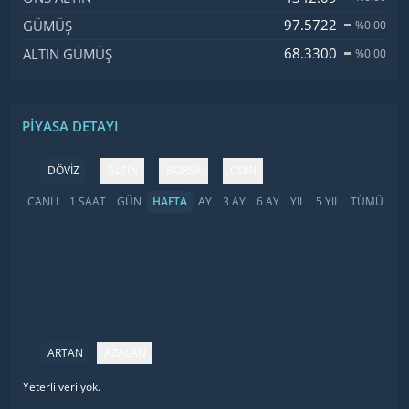
97.5722
GÜMÜŞ
%0.00
68.3300
ALTIN GÜMÜŞ
%0.00
PIYASA DETAYI
DÖVİZ
ALTIN
BORSA
COIN
CANLI
1 SAAT
GÜN
HAFTA
AY
3 AY
6 AY
YIL
5 YIL
TÜMÜ
ARTAN
AZALAN
Yeterli veri yok.
İsim
Fiyat
Değişim