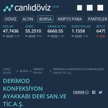
tema değiş
hesa
13. YIL
DÖVİZ
ALTIN
BORSA
KRİPTO PARA
PARİTELER
DOLAR
EURO
GRAM ALTIN
EURO DOLAR
BITCOI
47.7436
55.2510
6660.55
1.1558
64798
0.00
0.00
0.00
0.00
%0.00
%0.00
%0.00
%0.00
%-0.35
CANLI
SERBEST
DERİMOD KONFEKSİYON AYAKKABI DERİ
BORSA
DÖVİZ
PIYASA
SAN.VE TİC.A.Ş.
DERİMOD
KONFEKSİYON
DERIM
AYAKKABI DERİ SAN.VE
TİC.A.Ş.