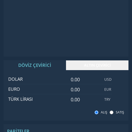
DÖVİZ ÇEVİRİCİ
ALTIN ÇEVİRİCİ
Dolar değeri
İsim
Değer
Kod
DOLAR
USD
Euro değeri
EURO
EUR
Türk Lirası değeri
TÜRK LIRASI
TRY
ALIŞ
SATIŞ
PARITELER