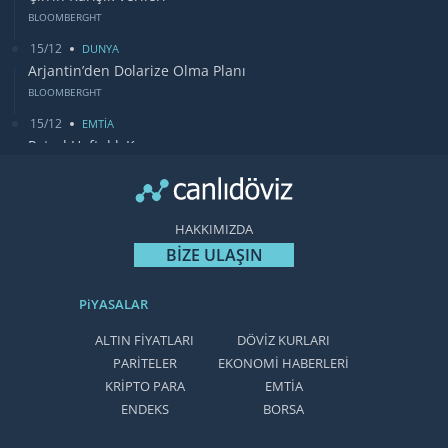
BLOOMBERGHT
15/12
DUNYA
Arjantin’den Dolarize Olma Planı
BLOOMBERGHT
15/12
EMTİA
Petrol Haftalık Kazancı
BLOOMBERGHT
13/12
DUNYA
Bugün Gözler Fed Faiz Kararında
HAKKIMIZDA
CANLIDÖVİZ
BİZE ULAŞIN
PiYASALAR
ALTIN FİYATLARI
DÖVİZ KURLARI
PARİTELER
EKONOMİ HABERLERİ
KRİPTO PARA
EMTİA
ENDEKS
BORSA