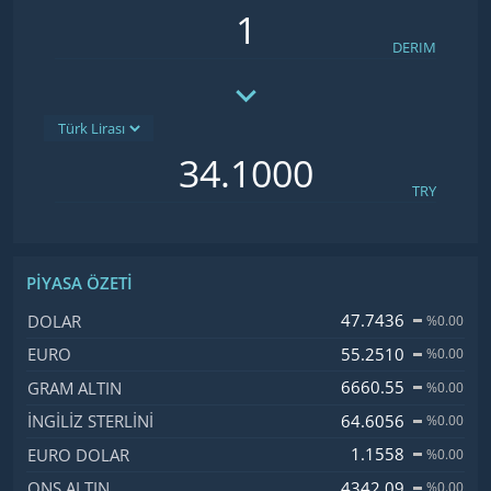
DERIM
TRY
PIYASA ÖZETI
İsim, Kod
Fiyat, Değişim
47.7436
DOLAR
%0.00
55.2510
EURO
%0.00
6660.55
GRAM ALTIN
%0.00
64.6056
İNGILIZ STERLINI
%0.00
1.1558
EURO DOLAR
%0.00
4342.09
ONS ALTIN
%0.00