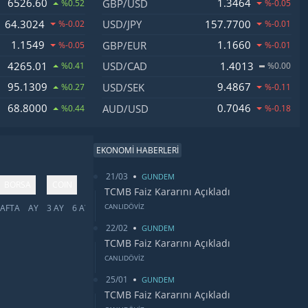
6526.60
1.3464
GBP/USD
%0.52
%-0.05
64.3024
157.7700
USD/JPY
%-0.02
%-0.01
1.1549
1.1660
GBP/EUR
%-0.05
%-0.01
4265.01
1.4013
USD/CAD
%0.41
%0.00
95.1309
9.4867
USD/SEK
%0.27
%-0.11
68.8000
0.7046
AUD/USD
%0.44
%-0.18
EKONOMİ HABERLERİ
21/03
GUNDEM
BORSA
COIN
TCMB Faiz Kararını Açıkladı
CANLIDÖVİZ
AFTA
AY
3 AY
6 AY
YIL
5 YIL
TÜMÜ
22/02
GUNDEM
TCMB Faiz Kararını Açıkladı
CANLIDÖVİZ
25/01
GUNDEM
TCMB Faiz Kararını Açıkladı