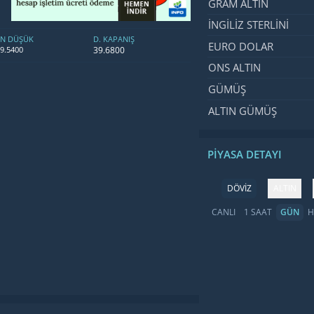
GRAM ALTIN
İNGILIZ STERLINI
EN DÜŞÜK
D. KAPANIŞ
EURO DOLAR
39.6800
9.5400
ONS ALTIN
GÜMÜŞ
ALTIN GÜMÜŞ
PIYASA DETAYI
DÖVİZ
ALTIN
CANLI
1 SAAT
GÜN
H