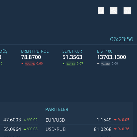
tema değiş
hesa
06:23:57
ÜMÜŞ
BRENT PETROL
SEPET KUR
BIST 100
0
78.8700
51.3563
13703.1300
30
0.60
0.07
0.00
%-0.76
%0.13
%0.00
PARITELER
işim
İsim, Kod
Fiyat, Değişim
47.6003
1.1549
EUR/USD
%0.02
%-0.05
55.0964
81.0268
USD/RUB
%0.08
%-0.36