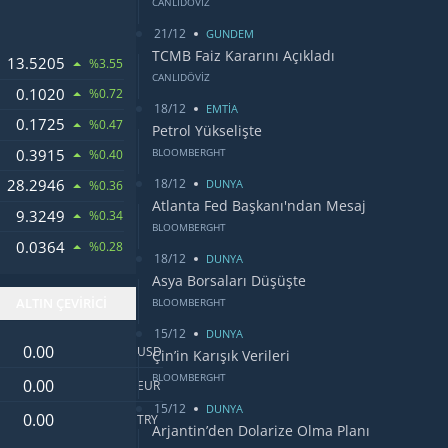
CANLIDÖVİZ
21/12
GUNDEM
TCMB Faiz Kararını Açıkladı
13.5205
%3.55
CANLIDÖVİZ
0.1020
%0.72
18/12
EMTİA
0.1725
%0.47
Petrol Yükselişte
0.3915
BLOOMBERGHT
%0.40
18/12
28.2946
DUNYA
%0.36
Atlanta Fed Başkanı'ndan Mesaj
9.3249
%0.34
BLOOMBERGHT
0.0364
%0.28
18/12
DUNYA
Asya Borsaları Düşüşte
ALTIN ÇEVİRİCİ
BLOOMBERGHT
15/12
DUNYA
Dolar değeri
USD
Çin’in Karışık Verileri
Euro değeri
BLOOMBERGHT
EUR
15/12
DUNYA
Türk Lirası değeri
TRY
Arjantin’den Dolarize Olma Planı