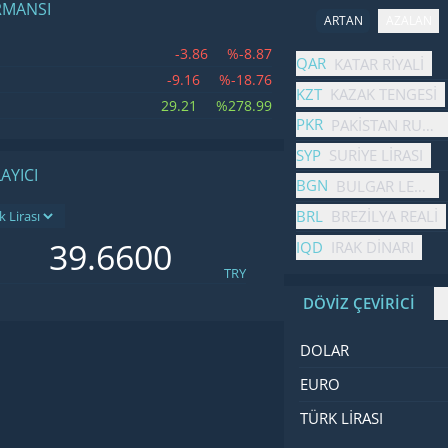
RMANSI
ARTAN
AZALAN
-3.86
%-8.87
İsim
Fiyat
Değişim
QAR
KATAR RIYALI
-9.16
%-18.76
KZT
KAZAK TENGESI
29.21
%278.99
PKR
PAKISTAN RUPISI
SYP
SURIYE LIRASI
AYICI
BGN
BULGAR LEVASI
BRL
BREZILYA REALI
IQD
IRAK DINARI
TRY
DÖVİZ ÇEVİRİCİ
İsim
Değer
Kod
DOLAR
EURO
TÜRK LIRASI