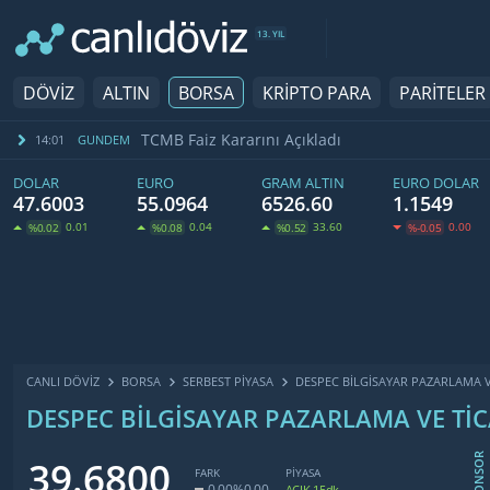
13. YIL
DÖVİZ
ALTIN
BORSA
KRİPTO PARA
PARİTELER
TCMB Faiz Kararını Açıkladı
14:01
GUNDEM
DOLAR
EURO
GRAM ALTIN
EURO DOLAR
47.6003
55.0964
6526.60
1.1549
0.01
0.04
33.60
0.00
%0.02
%0.08
%0.52
%-0.05
CANLI DÖVİZ
BORSA
SERBEST PIYASA
DESPEC BILGISAYAR PAZARLAMA VE
DESPEC BILGISAYAR PAZARLAMA VE TICA
SPONSOR
39.6800
FARK
PİYASA
0.00
%0.00
AÇIK 15dk.