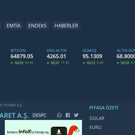
EMTİA
ENDEKS
HABERLER
BITCOIN
ONS ALTIN
GÜMÜŞ
ALTIN G
64879.05
4265.01
95.1309
68.800
26.46
17.30
0.25
0.
%0.04
%0.41
%0.27
%0.44
 TICARET A.Ş.
PIYASA ÖZETI
RET A.Ş.
DESPC
İsim, Kod
Fiyat, Değ
DOLAR
EURO