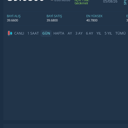
05/08/26
Gecikmeli
BAYİ ALIŞ
BAYİ SATIŞ
EN YÜKSEK
39.6600
39.6800
40.7800
3
CANLI
1 SAAT
GÜN
HAFTA
AY
3 AY
6 AY
YIL
5 YIL
TÜMÜ