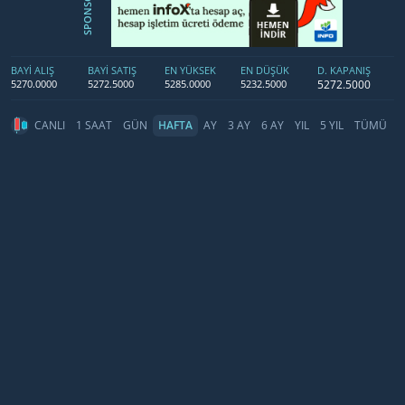
SPONSOR
BAYİ ALIŞ
BAYİ SATIŞ
EN YÜKSEK
EN DÜŞÜK
D. KAPANIŞ
5272.5000
5270.0000
5272.5000
5285.0000
5232.5000
CANLI
1 SAAT
GÜN
HAFTA
AY
3 AY
6 AY
YIL
5 YIL
TÜMÜ