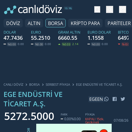
tema değiş
hesa
13. YIL
DÖVİZ
ALTIN
BORSA
KRİPTO PARA
PARİTELER
DOLAR
EURO
GRAM ALTIN
EURO DOLAR
BITCOI
47.7436
55.2510
6660.55
1.1558
64978
0.00
0.00
2.14
0.00
%0.00
%0.00
%0.03
%0.00
%-0.03
CANLI DÖVİZ
BORSA
SERBEST PIYASA
EGE ENDÜSTRI VE TICARET A.Ş.
EGE ENDÜSTRI VE
EGEEN
TICARET A.Ş.
5272.5000
FARK
PİYASA
0.00
%0.00
KAPALI 15dk.
07/08/26
Gecikmeli