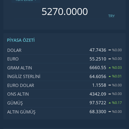
TRY
PIYASA ÖZETI
İsim, Kod
Fiyat, Değişim
47.7436
DOLAR
%0.00
55.2510
EURO
%0.00
6660.55
GRAM ALTIN
%0.03
64.6056
İNGILIZ STERLINI
%0.01
1.1558
EURO DOLAR
%0.00
4342.09
ONS ALTIN
%0.00
97.5722
GÜMÜŞ
%0.17
68.3300
ALTIN GÜMÜŞ
%0.00