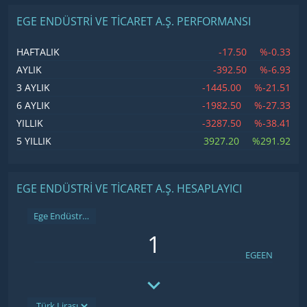
EGE ENDÜSTRI VE TICARET A.Ş. PERFORMANSI
-17.50
%-0.33
HAFTALIK
-392.50
%-6.93
AYLIK
-1445.00
%-21.51
3 AYLIK
-1982.50
%-27.33
6 AYLIK
-3287.50
%-38.41
YILLIK
3927.20
%291.92
5 YILLIK
EGE ENDÜSTRI VE TICARET A.Ş. HESAPLAYICI
Ege Endüstri ve Ticaret A.Ş.
EGEEN