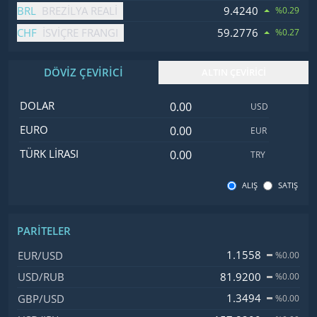
BRL
9.4240
BREZILYA REALI
%0.29
CHF
59.2776
İSVIÇRE FRANGI
%0.27
DÖVİZ ÇEVİRİCİ
ALTIN ÇEVİRİCİ
Dolar değeri
İsim
Değer
Kod
DOLAR
USD
Euro değeri
EURO
EUR
Türk Lirası değeri
TÜRK LIRASI
TRY
ALIŞ
SATIŞ
PARITELER
İsim, Kod
Fiyat, Değişim
1.1558
EUR/USD
%0.00
81.9200
USD/RUB
%0.00
1.3494
GBP/USD
%0.00