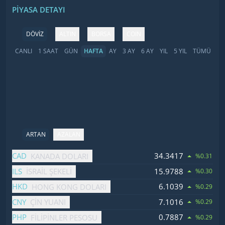
PIYASA DETAYI
DÖVİZ
ALTIN
BORSA
COIN
CANLI
1 SAAT
GÜN
HAFTA
AY
3 AY
6 AY
YIL
5 YIL
TÜMÜ
ARTAN
AZALAN
İsim
Fiyat
Değişim
CAD
34.3417
KANADA DOLARI
%0.31
ILS
15.9788
İSRAIL ŞEKELI
%0.30
HKD
6.1039
HONG KONG DOLARI
%0.29
CNY
7.1016
ÇIN YUANI
%0.29
PHP
0.7887
FILIPINLER PESOSU
%0.29