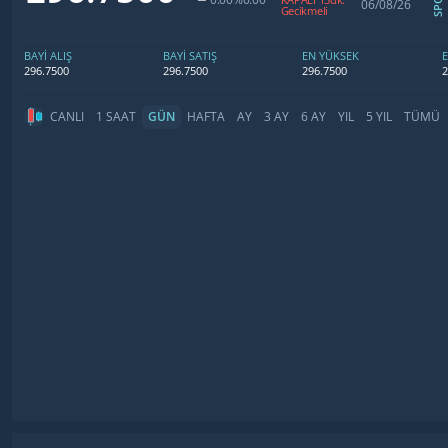
06/08/26
Gecikmeli
BAYİ ALIŞ
BAYİ SATIŞ
EN YÜKSEK
296.7500
296.7500
296.7500
2
CANLI
1 SAAT
GÜN
HAFTA
AY
3 AY
6 AY
YIL
5 YIL
TÜMÜ