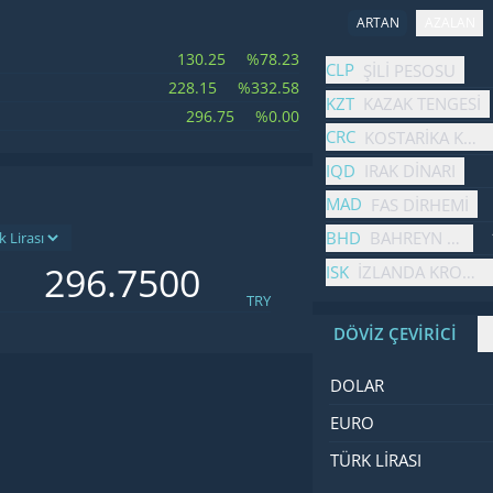
ARTAN
AZALAN
130.25
%78.23
İsim
Fiyat
Değişim
CLP
ŞILI PESOSU
228.15
%332.58
KZT
KAZAK TENGESI
296.75
%0.00
CRC
KOSTARIKA KOL
IQD
IRAK DINARI
MAD
FAS DIRHEMI
BHD
BAHREYN DINAR
ISK
İZLANDA KRONAS
TRY
DÖVİZ ÇEVİRİCİ
İsim
Değer
Kod
DOLAR
EURO
TÜRK LIRASI