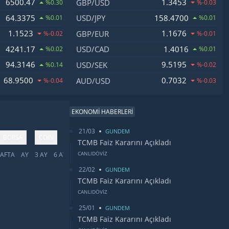
6500.47
1.3453
GBP/USD
%0.30
%-0.03
64.3375
158.4700
USD/JPY
%0.01
%0.01
1.1523
1.1676
GBP/EUR
%-0.02
%-0.01
4241.17
1.4016
USD/CAD
%0.02
%0.01
94.3146
9.5195
USD/SEK
%0.14
%-0.02
68.9500
0.7032
AUD/USD
%-0.04
%-0.03
EKONOMİ HABERLERİ
21/03
GUNDEM
BORSA
COIN
TCMB Faiz Kararını Açıkladı
CANLIDÖVİZ
AFTA
AY
3 AY
6 AY
YIL
5 YIL
TÜMÜ
22/02
GUNDEM
TCMB Faiz Kararını Açıkladı
CANLIDÖVİZ
25/01
GUNDEM
TCMB Faiz Kararını Açıkladı