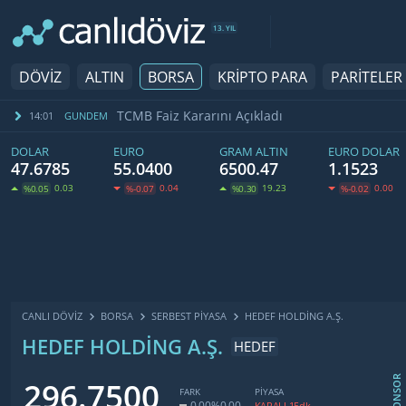
13. YIL
DÖVİZ
ALTIN
BORSA
KRİPTO PARA
PARİTELER
TCMB Faiz Kararını Açıkladı
14:01
GUNDEM
DOLAR
EURO
GRAM ALTIN
EURO DOLAR
47.6785
55.0400
6500.47
1.1523
0.03
0.04
19.23
0.00
%0.05
%-0.07
%0.30
%-0.02
CANLI DÖVİZ
BORSA
SERBEST PIYASA
HEDEF HOLDİNG A.Ş.
HEDEF HOLDİNG A.Ş.
HEDEF
SPONSOR
296.7500
FARK
PİYASA
0.00
%0.00
KAPALI 15dk.