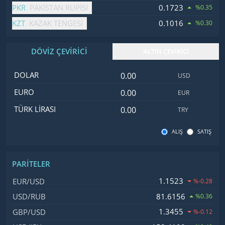
PKR
0.1723
PAKISTAN RUPISI
%0.35
KZT
0.1016
KAZAK TENGESI
%0.30
DÖVİZ ÇEVİRİCİ
ALTIN ÇEVİRİCİ
Dolar değeri
İsim
Değer
Kod
DOLAR
USD
Euro değeri
EURO
EUR
Türk Lirası değeri
TÜRK LIRASI
TRY
ALIŞ
SATIŞ
PARITELER
İsim, Kod
Fiyat, Değişim
1.1523
EUR/USD
%-0.28
81.6156
USD/RUB
%0.36
1.3455
GBP/USD
%-0.12