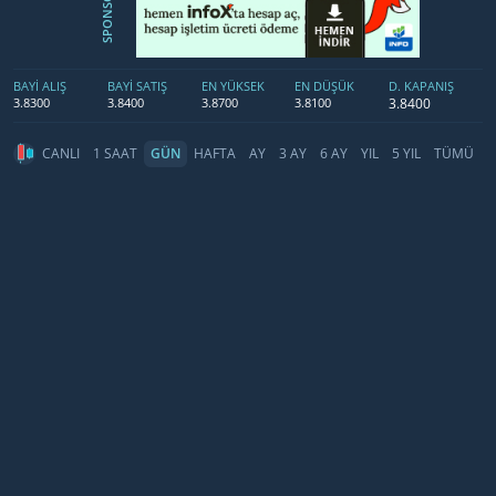
SPONSOR
BAYİ ALIŞ
BAYİ SATIŞ
EN YÜKSEK
EN DÜŞÜK
D. KAPANIŞ
3.8400
3.8300
3.8400
3.8700
3.8100
CANLI
1 SAAT
GÜN
HAFTA
AY
3 AY
6 AY
YIL
5 YIL
TÜMÜ