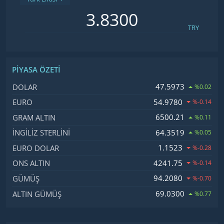
TRY
PIYASA ÖZETI
İsim, Kod
Fiyat, Değişim
47.5973
DOLAR
%0.02
54.9780
EURO
%-0.14
6500.21
GRAM ALTIN
%0.11
64.3519
İNGILIZ STERLINI
%0.05
1.1523
EURO DOLAR
%-0.28
4241.75
ONS ALTIN
%-0.14
94.2080
GÜMÜŞ
%-0.70
69.0300
ALTIN GÜMÜŞ
%0.77