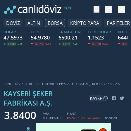
tema değiş
hesa
13. YIL
DÖVİZ
ALTIN
BORSA
KRİPTO PARA
PARİTELER
DOLAR
EURO
GRAM ALTIN
EURO DOLAR
BITCOI
47.5973
54.9780
6500.21
1.1523
6446
0.01
0.08
7.21
0.00
%0.02
%-0.14
%0.11
%-0.28
%-0.60
CANLI DÖVİZ
BORSA
SERBEST PIYASA
KAYSERI ŞEKER FABRIKASI A.Ş.
KAYSERI ŞEKER
KAYSE
FABRIKASI A.Ş.
3.8400
FARK
PİYASA
0.00
%0.00
18:20:29
KAPALI 15dk. Gecikmeli