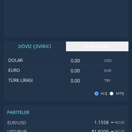
DÖVİZ ÇEVİRİCİ
ALTIN ÇEVİRİCİ
Dolar değeri
İsim
Değer
Kod
DOLAR
USD
Euro değeri
EURO
EUR
Türk Lirası değeri
TÜRK LIRASI
TRY
ALIŞ
SATIŞ
PARITELER
İsim, Kod
Fiyat, Değişim
1.1558
EUR/USD
%0.00
81.9200
USD/RUB
%0.00