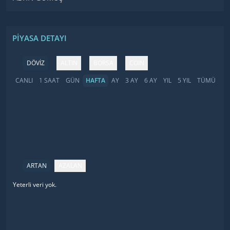
PIYASA DETAYI
DÖVİZ
ALTIN
BORSA
COIN
CANLI
1 SAAT
GÜN
HAFTA
AY
3 AY
6 AY
YIL
5 YIL
TÜMÜ
ARTAN
AZALAN
Yeterli veri yok.
İsim
Fiyat
Değişim