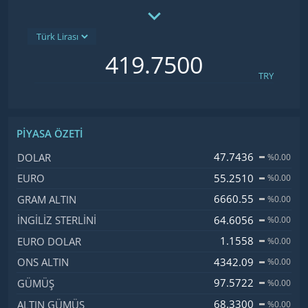
TRY
PIYASA ÖZETI
İsim, Kod
Fiyat, Değişim
47.7436
DOLAR
%0.00
55.2510
EURO
%0.00
6660.55
GRAM ALTIN
%0.00
64.6056
İNGILIZ STERLINI
%0.00
1.1558
EURO DOLAR
%0.00
4342.09
ONS ALTIN
%0.00
97.5722
GÜMÜŞ
%0.00
68.3300
ALTIN GÜMÜŞ
%0.00