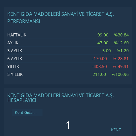
KENT GIDA MADDELERI SANAYI VE TICARET A.Ş.
PERFORMANSI
99.00
%30.84
HAFTALIK
47.00
%12.60
AYLIK
5.00
%1.20
3 AYLIK
-170.00
%-28.81
6 AYLIK
-408.50
%-49.31
YILLIK
211.00
%100.96
5 YILLIK
KENT GIDA MADDELERI SANAYI VE TICARET A.Ş.
HESAPLAYICI
Kent Gıda Maddeleri Sanayi ve Ticaret A.Ş.
KENT