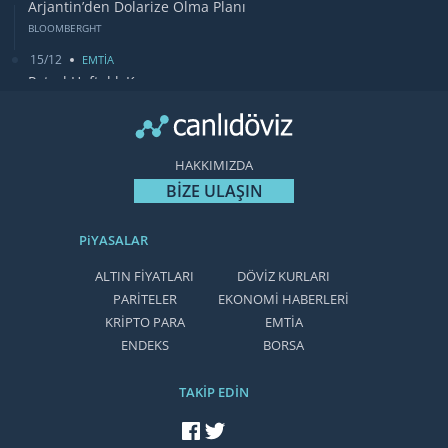
Arjantin’den Dolarize Olma Planı
BLOOMBERGHT
15/12
EMTİA
Petrol Haftalık Kazancı
BLOOMBERGHT
13/12
DUNYA
Bugün Gözler Fed Faiz Kararında
HAKKIMIZDA
CANLIDÖVİZ
BİZE ULAŞIN
PiYASALAR
ALTIN FİYATLARI
DÖVİZ KURLARI
PARİTELER
EKONOMİ HABERLERİ
KRİPTO PARA
EMTİA
ENDEKS
BORSA
TAKİP EDİN
facebook'ta takip et
twitter'da takip et