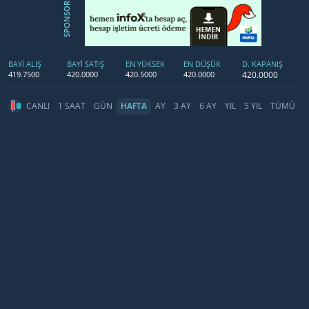
SPONSOR
BAYİ ALIŞ
BAYİ SATIŞ
EN YÜKSEK
EN DÜŞÜK
D. KAPANIŞ
420.0000
419.7500
420.0000
420.5000
420.0000
CANLI
1 SAAT
GÜN
HAFTA
AY
3 AY
6 AY
YIL
5 YIL
TÜMÜ