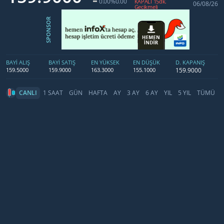
0.00
%0.00
KAPALI 15dk.
06/08/26
Gecikmeli
SPONSOR
BAYİ ALIŞ
BAYİ SATIŞ
EN YÜKSEK
EN DÜŞÜK
D. KAPANIŞ
159.9000
159.5000
159.9000
163.3000
155.1000
CANLI
1 SAAT
GÜN
HAFTA
AY
3 AY
6 AY
YIL
5 YIL
TÜMÜ