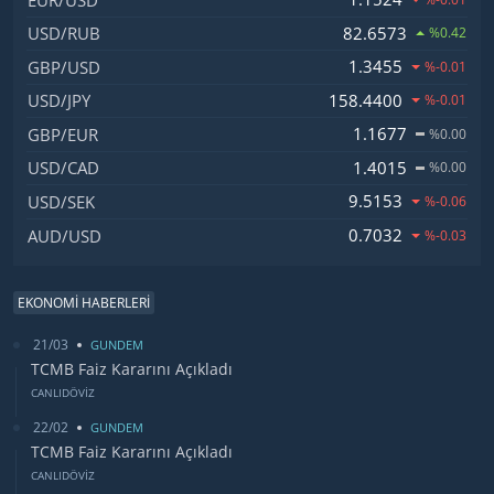
82.6573
USD/RUB
%0.42
1.3455
GBP/USD
%-0.01
158.4400
USD/JPY
%-0.01
1.1677
GBP/EUR
%0.00
1.4015
USD/CAD
%0.00
9.5153
USD/SEK
%-0.06
0.7032
AUD/USD
%-0.03
EKONOMİ HABERLERİ
21/03
GUNDEM
TCMB Faiz Kararını Açıkladı
CANLIDÖVİZ
22/02
GUNDEM
TCMB Faiz Kararını Açıkladı
CANLIDÖVİZ