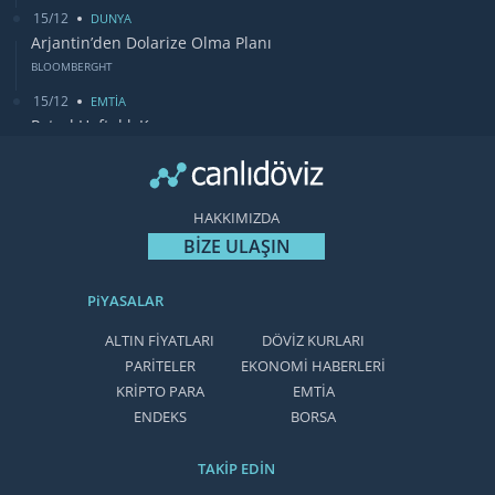
15/12
DUNYA
Arjantin’den Dolarize Olma Planı
BLOOMBERGHT
15/12
EMTİA
Petrol Haftalık Kazancı
BLOOMBERGHT
13/12
DUNYA
Bugün Gözler Fed Faiz Kararında
HAKKIMIZDA
CANLIDÖVİZ
BİZE ULAŞIN
PiYASALAR
ALTIN FİYATLARI
DÖVİZ KURLARI
PARİTELER
EKONOMİ HABERLERİ
KRİPTO PARA
EMTİA
ENDEKS
BORSA
TAKİP EDİN