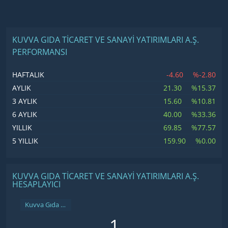
KUVVA GIDA TICARET VE SANAYI YATIRIMLARI A.Ş.
PERFORMANSI
-4.60
%-2.80
HAFTALIK
21.30
%15.37
AYLIK
15.60
%10.81
3 AYLIK
40.00
%33.36
6 AYLIK
69.85
%77.57
YILLIK
159.90
%0.00
5 YILLIK
KUVVA GIDA TICARET VE SANAYI YATIRIMLARI A.Ş.
HESAPLAYICI
Kuvva Gıda Ticaret ve Sanayi Yatırımları A.Ş.