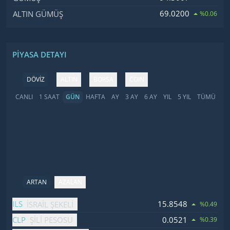
69.0200
ALTIN GÜMÜŞ
%0.06
PIYASA DETAYI
DÖVİZ
ALTIN
BORSA
COIN
CANLI
1 SAAT
GÜN
HAFTA
AY
3 AY
6 AY
YIL
5 YIL
TÜMÜ
ARTAN
AZALAN
İsim
Fiyat
Değişim
ILS
15.8548
İSRAIL ŞEKELI
%0.49
CLP
0.0521
ŞILI PESOSU
%0.39