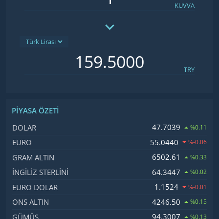
KUVVA
TRY
PIYASA ÖZETI
İsim, Kod
Fiyat, Değişim
47.7039
DOLAR
%0.11
55.0440
EURO
%-0.06
6502.61
GRAM ALTIN
%0.33
64.3447
İNGILIZ STERLINI
%0.02
1.1524
EURO DOLAR
%-0.01
4246.50
ONS ALTIN
%0.15
94.3007
GÜMÜŞ
%0.13