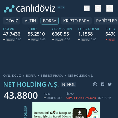
tema değiş
hesa
13. YIL
DÖVİZ
ALTIN
BORSA
KRİPTO PARA
PARİTELER
DOLAR
EURO
GRAM ALTIN
EURO DOLAR
BITCOI
47.7436
55.2510
6660.55
1.1558
64904
0.00
0.00
0.00
0.00
%0.00
%0.00
%0.00
%0.00
%-0.19
CANLI DÖVİZ
BORSA
SERBEST PIYASA
NET HOLDING A.Ş.
NET HOLDING A.Ş.
NTHOL
43.8800
FARK
PİYASA
0.00
%0.00
07/08/26
KAPALI 15dk. Gecikmeli
SPONSOR