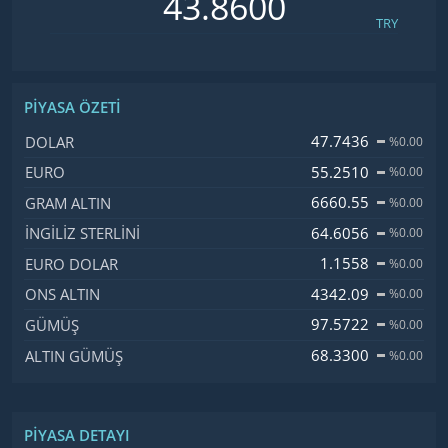
TRY
PIYASA ÖZETI
İsim, Kod
Fiyat, Değişim
47.7436
DOLAR
%0.00
55.2510
EURO
%0.00
6660.55
GRAM ALTIN
%0.00
64.6056
İNGILIZ STERLINI
%0.00
1.1558
EURO DOLAR
%0.00
4342.09
ONS ALTIN
%0.00
97.5722
GÜMÜŞ
%0.00
68.3300
ALTIN GÜMÜŞ
%0.00
PIYASA DETAYI