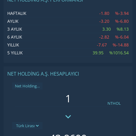
-1.80
%-3.94
HAFTALIK
-3.20
%-6.80
AYLIK
3.30
%8.13
3 AYLIK
-2.82
%-6.04
6 AYLIK
-7.67
%-14.88
YILLIK
39.95
%1016.54
5 YILLIK
NET HOLDING A.Ş. HESAPLAYICI
Net Holding A.Ş.
NTHOL