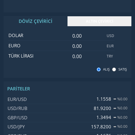
DÖVİZ ÇEVİRİCİ
ALTIN ÇEVİRİCİ
Dolar değeri
İsim
Değer
Kod
DOLAR
USD
Euro değeri
EURO
EUR
Türk Lirası değeri
TÜRK LIRASI
TRY
ALIŞ
SATIŞ
PARITELER
İsim, Kod
Fiyat, Değişim
1.1558
EUR/USD
%0.00
81.9200
USD/RUB
%0.00
1.3494
GBP/USD
%0.00
157.8200
USD/JPY
%0.00