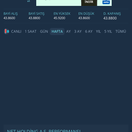
BAYİ ALIŞ
BAYİ SATIŞ
EN YÜKSEK
EN DÜŞÜK
D. KAPANIŞ
43.8800
43.8600
43.8800
45.9200
43.8600
CANLI
1 SAAT
GÜN
HAFTA
AY
3 AY
6 AY
YIL
5 YIL
TÜMÜ
NET HOLDING A.Ş. PERFORMANSI