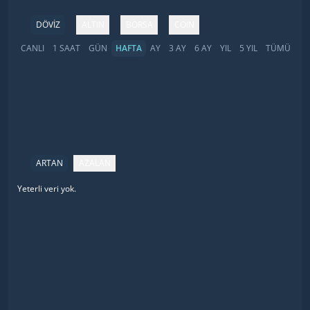
DÖVİZ
ALTIN
BORSA
COIN
CANLI
1 SAAT
GÜN
HAFTA
AY
3 AY
6 AY
YIL
5 YIL
TÜMÜ
ARTAN
AZALAN
Yeterli veri yok.
İsim
Fiyat
Değişim