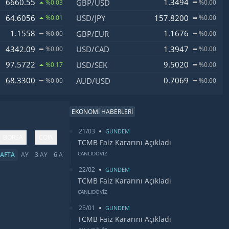
6660.55
1.3494
GBP/USD
%0.03
%0.00
64.6056
157.8200
USD/JPY
%0.01
%0.00
1.1558
1.1676
GBP/EUR
%0.00
%0.00
4342.09
1.3947
USD/CAD
%0.00
%0.00
97.5722
9.5020
USD/SEK
%0.17
%0.00
68.3300
0.7069
AUD/USD
%0.00
%0.00
EKONOMİ HABERLERİ
21/03
GUNDEM
BORSA
COIN
TCMB Faiz Kararını Açıkladı
CANLIDÖVİZ
AFTA
AY
3 AY
6 AY
YIL
5 YIL
TÜMÜ
22/02
GUNDEM
TCMB Faiz Kararını Açıkladı
CANLIDÖVİZ
25/01
GUNDEM
TCMB Faiz Kararını Açıkladı