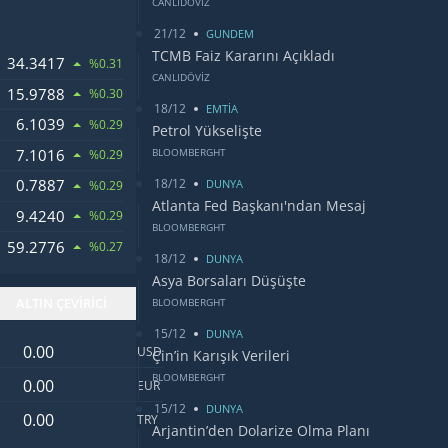
CANLIDÖVİZ
21/12
GUNDEM
TCMB Faiz Kararını Açıkladı
34.3417
%0.31
CANLIDÖVİZ
15.9788
%0.30
18/12
EMTİA
6.1039
LARI
%0.29
Petrol Yükselişte
7.1016
BLOOMBERGHT
%0.29
18/12
0.7887
OSU
DUNYA
%0.29
Atlanta Fed Başkanı'ndan Mesaj
9.4240
%0.29
BLOOMBERGHT
59.2776
%0.27
18/12
DUNYA
Asya Borsaları Düşüşte
ALTIN ÇEVİRİCİ
BLOOMBERGHT
15/12
DUNYA
Dolar değeri
USD
Çin’in Karışık Verileri
Euro değeri
BLOOMBERGHT
EUR
15/12
DUNYA
Türk Lirası değeri
TRY
Arjantin’den Dolarize Olma Planı