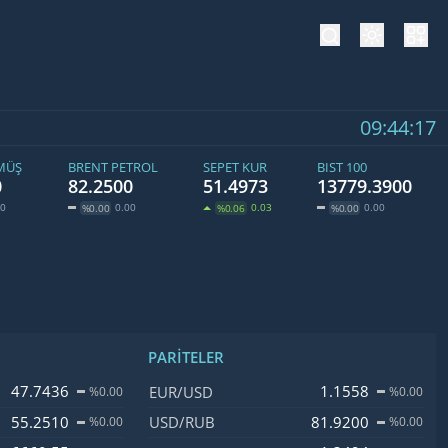
tema değiş
hesa
09:44:18
MÜŞ
BRENT PETROL
SEPET KUR
BIST 100
0
82.2500
51.4973
13779.3900
00
0.00
0.03
0.00
%0.00
%0.06
%0.00
PARITELER
işim
İsim, Kod
Fiyat, Değişim
47.7436
1.1558
EUR/USD
%0.00
%0.00
55.2510
81.9200
USD/RUB
%0.00
%0.00