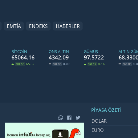
EMTİA
ENDEKS
HABERLER
BITCOIN
ONS ALTIN
GÜMÜŞ
ALTIN GÜ
65064.16
4342.09
97.5722
68.330
65.32
0.00
0.16
0.
%0.10
%0.00
%0.17
%0.00
PIYASA ÖZETI
İsim, Kod
Fiyat, Değ
DOLAR
EURO