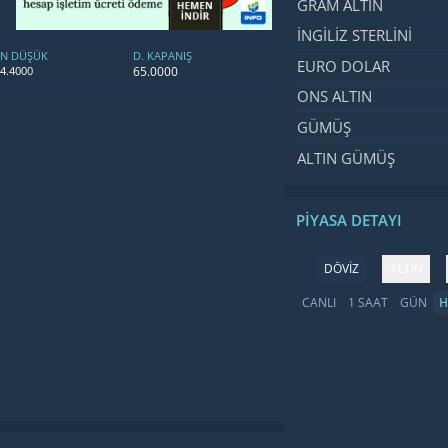
GRAM ALTIN
İNGILIZ STERLINI
EN DÜŞÜK
D. KAPANIŞ
EURO DOLAR
65.0000
4.4000
ONS ALTIN
GÜMÜŞ
ALTIN GÜMÜŞ
PIYASA DETAYI
DÖVİZ
ALTIN
CANLI
1 SAAT
GÜN
H