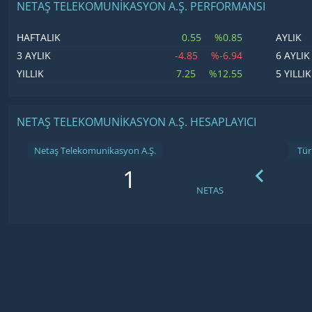
NETAŞ TELEKOMUNIKASYON A.Ş. PERFORMANSI
0.55
%0.85
HAFTALIK
AYLIK
-4.85
%-6.94
3 AYLIK
6 AYLIK
7.25
%12.55
YILLIK
5 YILLIK
NETAŞ TELEKOMUNIKASYON A.Ş. HESAPLAYICI
Netaş Telekomunikasyon A.Ş.
NETAS