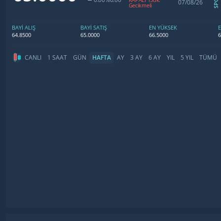
07/08/26
Gecikmeli
BAYİ ALIŞ
BAYİ SATIŞ
EN YÜKSEK
64.8500
65.0000
66.5000
6
CANLI
1 SAAT
GÜN
HAFTA
AY
3 AY
6 AY
YIL
5 YIL
TÜMÜ