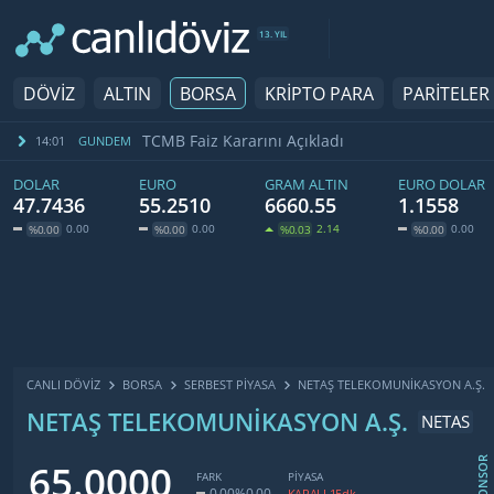
13. YIL
DÖVİZ
ALTIN
BORSA
KRİPTO PARA
PARİTELER
TCMB Faiz Kararını Açıkladı
14:01
GUNDEM
DOLAR
EURO
GRAM ALTIN
EURO DOLAR
47.7436
55.2510
6660.55
1.1558
0.00
0.00
2.14
0.00
%0.00
%0.00
%0.03
%0.00
CANLI DÖVİZ
BORSA
SERBEST PIYASA
NETAŞ TELEKOMUNIKASYON A.Ş.
NETAŞ TELEKOMUNIKASYON A.Ş.
NETAS
SPONSOR
65.0000
FARK
PİYASA
0.00
%0.00
KAPALI 15dk.