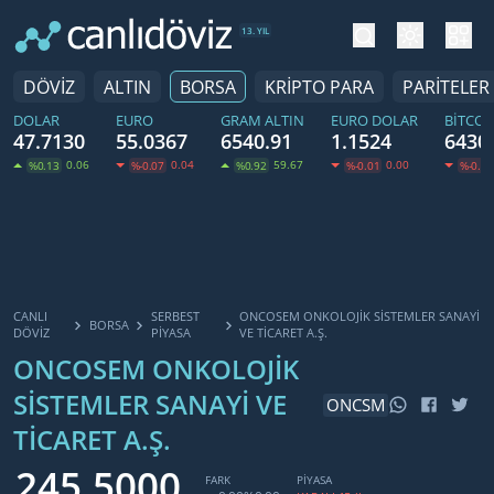
tema değiş
hesa
13. YIL
DÖVİZ
ALTIN
BORSA
KRİPTO PARA
PARİTELER
DOLAR
EURO
GRAM ALTIN
EURO DOLAR
BITCOI
47.7130
55.0367
6540.91
1.1524
6430
0.06
0.04
59.67
0.00
%0.13
%-0.07
%0.92
%-0.01
%-0.25
CANLI
SERBEST
ONCOSEM ONKOLOJIK SISTEMLER SANAYI
BORSA
DÖVİZ
PIYASA
VE TICARET A.Ş.
ONCOSEM ONKOLOJIK
SISTEMLER SANAYI VE
ONCSM
TICARET A.Ş.
245.5000
FARK
PİYASA