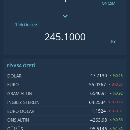
ONCSM
TRY
PIYASA ÖZETI
İsim, Kod
Fiyat, Değişim
47.7130
DOLAR
%0.13
55.0367
EURO
%-0.07
6540.91
GRAM ALTIN
%0.92
64.2534
İNGILIZ STERLINI
%-0.12
1.1524
EURO DOLAR
%-0.01
4263.98
ONS ALTIN
%0.56
95.5146
GÜMÜŞ
%1.42