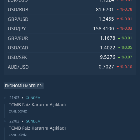
81.6701
USD/RUB
%-0.78
1.3455
GBP/USD
%-0.01
158.4100
USD/JPY
%-0.03
1.1678
GBP/EUR
%0.01
1.4022
USD/CAD
%0.05
9.5276
USD/SEK
%0.07
0.7027
AUD/USD
%-0.10
EKONOMİ HABERLERİ
21/03
GUNDEM
TCMB Faiz Kararını Açıkladı
CANLIDÖVİZ
22/02
GUNDEM
TCMB Faiz Kararını Açıkladı
CANLIDÖVİZ