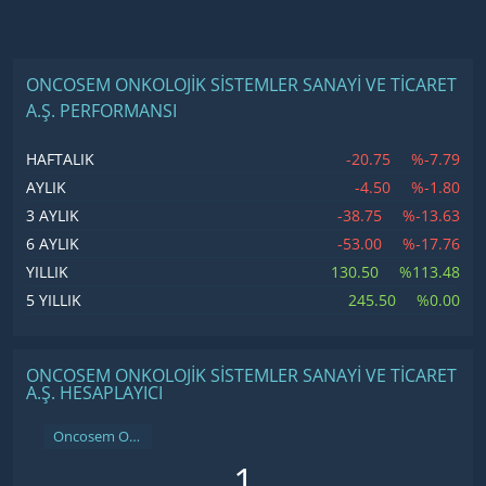
ONCOSEM ONKOLOJIK SISTEMLER SANAYI VE TICARET
A.Ş. PERFORMANSI
-20.75
%-7.79
HAFTALIK
-4.50
%-1.80
AYLIK
-38.75
%-13.63
3 AYLIK
-53.00
%-17.76
6 AYLIK
130.50
%113.48
YILLIK
245.50
%0.00
5 YILLIK
ONCOSEM ONKOLOJIK SISTEMLER SANAYI VE TICARET
A.Ş. HESAPLAYICI
Oncosem Onkolojik Sistemler Sanayi ve Ticaret A.Ş.