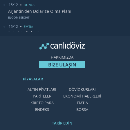
15/12
DUNYA
Arjantin’den Dolarize Olma Planı
BLOOMBERGHT
15/12
EMTİA
Petrol Haftalık Kazancı
BLOOMBERGHT
13/12
DUNYA
Bugün Gözler Fed Faiz Kararında
HAKKIMIZDA
CANLIDÖVİZ
BİZE ULAŞIN
PiYASALAR
ALTIN FİYATLARI
DÖVİZ KURLARI
PARİTELER
EKONOMİ HABERLERİ
KRİPTO PARA
EMTİA
ENDEKS
BORSA
TAKİP EDİN