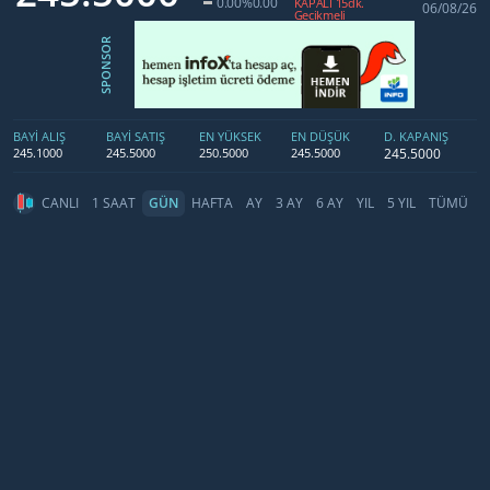
0.00
%0.00
KAPALI 15dk.
06/08/26
Gecikmeli
SPONSOR
BAYİ ALIŞ
BAYİ SATIŞ
EN YÜKSEK
EN DÜŞÜK
D. KAPANIŞ
245.5000
245.1000
245.5000
250.5000
245.5000
CANLI
1 SAAT
GÜN
HAFTA
AY
3 AY
6 AY
YIL
5 YIL
TÜMÜ