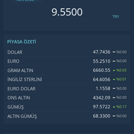
TRY
PIYASA ÖZETI
İsim, Kod
Fiyat, Değişim
47.7436
DOLAR
%0.00
55.2510
EURO
%0.00
6660.55
GRAM ALTIN
%0.03
64.6056
İNGILIZ STERLINI
%0.01
1.1558
EURO DOLAR
%0.00
4342.09
ONS ALTIN
%0.00
97.5722
GÜMÜŞ
%0.17
68.3300
ALTIN GÜMÜŞ
%0.00