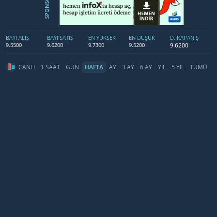
SPONSOR
BAYİ ALIŞ
BAYİ SATIŞ
EN YÜKSEK
EN DÜŞÜK
D. KAPANIŞ
9.6200
9.5500
9.6200
9.7300
9.5200
CANLI
1 SAAT
GÜN
HAFTA
AY
3 AY
6 AY
YIL
5 YIL
TÜMÜ