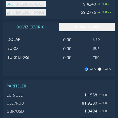
BRL
9.4240
BREZILYA REALI
%0.29
CHF
59.2776
İSVIÇRE FRANGI
%0.27
DÖVİZ ÇEVİRİCİ
ALTIN ÇEVİRİCİ
Dolar değeri
İsim
Değer
Kod
DOLAR
USD
Euro değeri
EURO
EUR
Türk Lirası değeri
TÜRK LIRASI
TRY
ALIŞ
SATIŞ
PARITELER
İsim, Kod
Fiyat, Değişim
1.1558
EUR/USD
%0.00
81.9200
USD/RUB
%0.00
1.3494
GBP/USD
%0.00