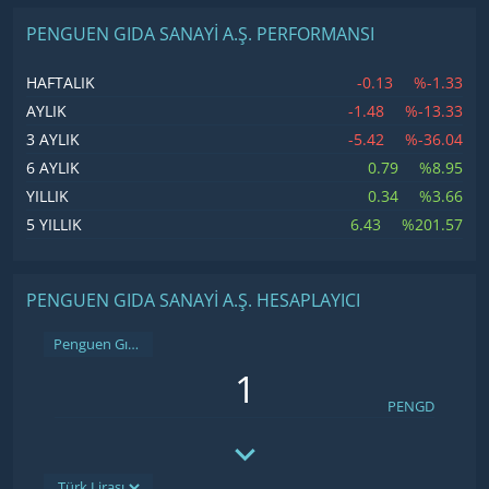
PENGUEN GIDA SANAYI A.Ş. PERFORMANSI
-0.13
%-1.33
HAFTALIK
-1.48
%-13.33
AYLIK
-5.42
%-36.04
3 AYLIK
0.79
%8.95
6 AYLIK
0.34
%3.66
YILLIK
6.43
%201.57
5 YILLIK
PENGUEN GIDA SANAYI A.Ş. HESAPLAYICI
Penguen Gıda Sanayi A.Ş.
PENGD