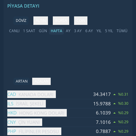
PIYASA DETAYI
DÖVİZ
ALTIN
BORSA
COIN
CANLI
1 SAAT
GÜN
HAFTA
AY
3 AY
6 AY
YIL
5 YIL
TÜMÜ
ARTAN
AZALAN
İsim
Fiyat
Değişim
CAD
34.3417
KANADA DOLARI
%0.31
ILS
15.9788
İSRAIL ŞEKELI
%0.30
HKD
6.1039
HONG KONG DOLARI
%0.29
CNY
7.1016
ÇIN YUANI
%0.29
PHP
0.7887
FILIPINLER PESOSU
%0.29