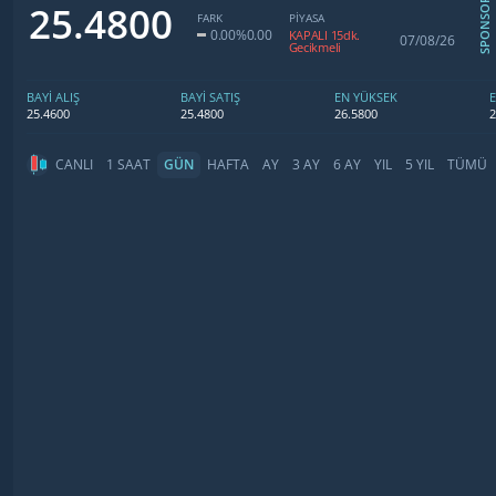
SPONSOR
25.4800
FARK
PİYASA
0.00
%0.00
KAPALI 15dk.
07/08/26
Gecikmeli
BAYİ ALIŞ
BAYİ SATIŞ
EN YÜKSEK
25.4600
25.4800
26.5800
2
CANLI
1 SAAT
GÜN
HAFTA
AY
3 AY
6 AY
YIL
5 YIL
TÜMÜ