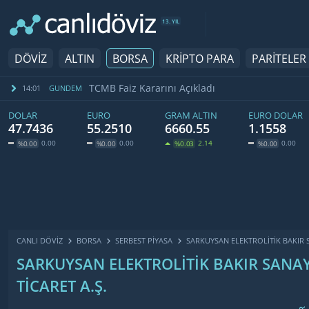
13. YIL
DÖVİZ
ALTIN
BORSA
KRİPTO PARA
PARİTELER
TCMB Faiz Kararını Açıkladı
14:01
GUNDEM
DOLAR
EURO
GRAM ALTIN
EURO DOLAR
47.7436
55.2510
6660.55
1.1558
0.00
0.00
2.14
0.00
%0.00
%0.00
%0.03
%0.00
CANLI DÖVİZ
BORSA
SERBEST PIYASA
SARKUYSAN ELEKTROLITIK BAKIR S
SARKUYSAN ELEKTROLITIK BAKIR SANAY
TICARET A.Ş.