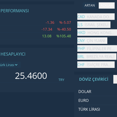
ARTAN
AZALAN
. PERFORMANSI
İsim
Fiyat
Değişim
CAD
KANADA DOLARI
-1.36
%-5.07
ILS
İSRAIL ŞEKELI
-17.34
%-40.50
HKD
HONG KONG DO
13.08
%105.48
CNY
ÇIN YUANI
PHP
FILIPINLER PES
 HESAPLAYICI
BRL
BREZILYA REALI
CHF
İSVIÇRE FRANGI
DÖVİZ ÇEVİRİCİ
TRY
İsim
Değer
Kod
DOLAR
EURO
TÜRK LIRASI