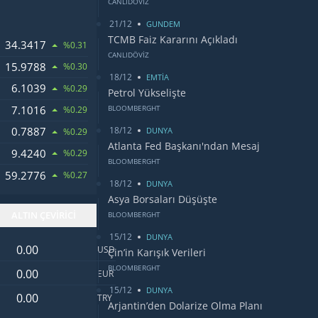
CANLIDÖVİZ
21/12
GUNDEM
TCMB Faiz Kararını Açıkladı
34.3417
%0.31
CANLIDÖVİZ
15.9788
%0.30
18/12
EMTİA
6.1039
LARI
%0.29
Petrol Yükselişte
7.1016
BLOOMBERGHT
%0.29
18/12
0.7887
OSU
DUNYA
%0.29
Atlanta Fed Başkanı'ndan Mesaj
9.4240
%0.29
BLOOMBERGHT
59.2776
%0.27
18/12
DUNYA
Asya Borsaları Düşüşte
ALTIN ÇEVİRİCİ
BLOOMBERGHT
15/12
DUNYA
Dolar değeri
USD
Çin’in Karışık Verileri
Euro değeri
BLOOMBERGHT
EUR
15/12
DUNYA
Türk Lirası değeri
TRY
Arjantin’den Dolarize Olma Planı