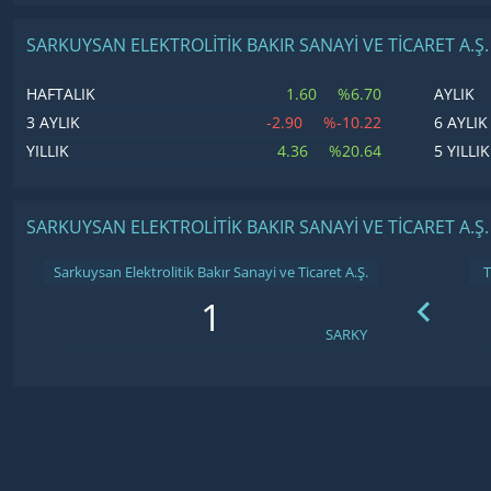
SARKUYSAN ELEKTROLITIK BAKIR SANAYI VE TICARET A.Ş
1.60
%6.70
HAFTALIK
AYLIK
-2.90
%-10.22
3 AYLIK
6 AYLIK
4.36
%20.64
YILLIK
5 YILLIK
SARKUYSAN ELEKTROLITIK BAKIR SANAYI VE TICARET A.Ş.
Sarkuysan Elektrolitik Bakır Sanayi ve Ticaret A.Ş.
SARKY