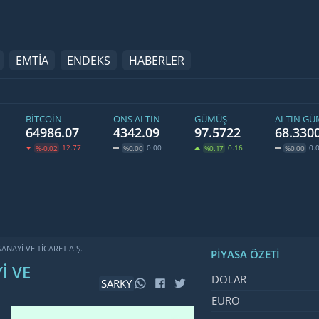
EMTİA
ENDEKS
HABERLER
BITCOIN
ONS ALTIN
GÜMÜŞ
ALTIN G
64986.07
4342.09
97.5722
68.330
12.77
0.00
0.16
0.
%-0.02
%0.00
%0.17
%0.00
ANAYI VE TICARET A.Ş.
PIYASA ÖZETI
I VE
İsim, Kod
Fiyat, Değ
DOLAR
SARKY
EURO