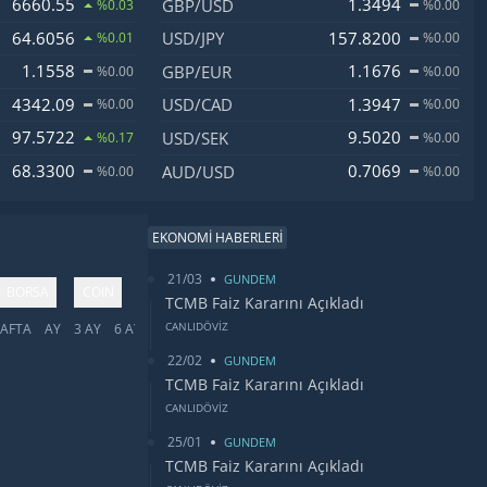
6660.55
1.3494
GBP/USD
%0.03
%0.00
64.6056
157.8200
USD/JPY
%0.01
%0.00
1.1558
1.1676
GBP/EUR
%0.00
%0.00
4342.09
1.3947
USD/CAD
%0.00
%0.00
97.5722
9.5020
USD/SEK
%0.17
%0.00
68.3300
0.7069
AUD/USD
%0.00
%0.00
EKONOMİ HABERLERİ
21/03
GUNDEM
BORSA
COIN
TCMB Faiz Kararını Açıkladı
CANLIDÖVİZ
AFTA
AY
3 AY
6 AY
YIL
5 YIL
TÜMÜ
22/02
GUNDEM
TCMB Faiz Kararını Açıkladı
CANLIDÖVİZ
25/01
GUNDEM
TCMB Faiz Kararını Açıkladı