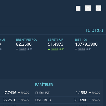
tema değiş
hesa
10:01:04
ÜMÜŞ
BRENT PETROL
SEPET KUR
BIST 100
0
82.2500
51.4973
13779.3900
00
0.00
0.03
0.00
%0.00
%0.06
%0.00
PARITELER
işim
İsim, Kod
Fiyat, Değişim
47.7436
1.1558
EUR/USD
%0.00
%0.00
55.2510
81.9200
USD/RUB
%0.00
%0.00