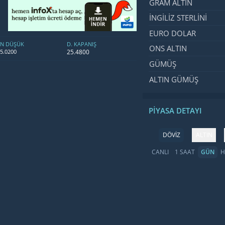
GRAM ALTIN
İNGILIZ STERLINI
EURO DOLAR
EN DÜŞÜK
D. KAPANIŞ
ONS ALTIN
25.4800
5.0200
GÜMÜŞ
ALTIN GÜMÜŞ
PIYASA DETAYI
DÖVİZ
ALTIN
CANLI
1 SAAT
GÜN
H