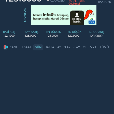
0.00
%0.00
KAPALI 15dk.
05/08/26
Gecikmeli
SPONSOR
BAYİ ALIŞ
BAYİ SATIŞ
EN YÜKSEK
EN DÜŞÜK
D. KAPANIŞ
123.0000
122.1000
123.0000
125.9000
120.9000
CANLI
1 SAAT
GÜN
HAFTA
AY
3 AY
6 AY
YIL
5 YIL
TÜMÜ