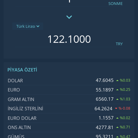
SONME
TRY
PIYASA ÖZETI
İsim, Kod
Fiyat, Değişim
47.6045
DOLAR
%0.03
55.1897
EURO
%0.25
6560.17
GRAM ALTIN
%1.03
64.2624
İNGILIZ STERLINI
%-0.08
1.1557
EURO DOLAR
%0.02
4277.81
ONS ALTIN
%0.71
95.3211
GÜMÜŞ
%0.47