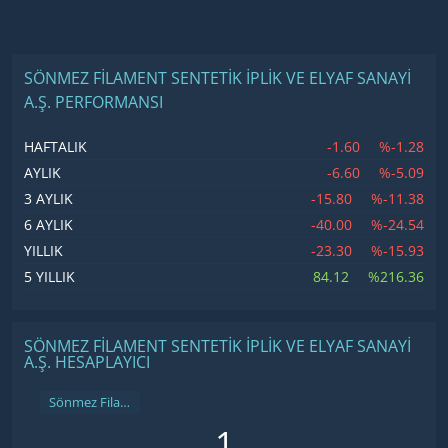
SÖNMEZ FILAMENT SENTETIK İPLIK VE ELYAF SANAYI
A.Ş. PERFORMANSI
-1.60
%-1.28
HAFTALIK
-6.60
%-5.09
AYLIK
-15.80
%-11.38
3 AYLIK
-40.00
%-24.54
6 AYLIK
-23.30
%-15.93
YILLIK
84.12
%216.36
5 YILLIK
SÖNMEZ FILAMENT SENTETIK İPLIK VE ELYAF SANAYI
A.Ş. HESAPLAYICI
Sönmez Filament Sentetik İplik ve Elyaf Sanayi A.Ş.