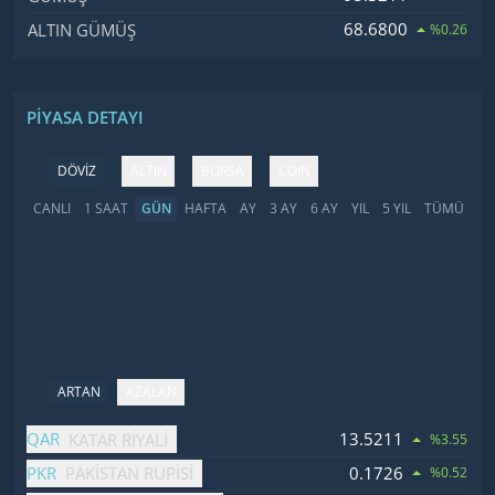
68.6800
ALTIN GÜMÜŞ
%0.26
PIYASA DETAYI
DÖVİZ
ALTIN
BORSA
COIN
CANLI
1 SAAT
GÜN
HAFTA
AY
3 AY
6 AY
YIL
5 YIL
TÜMÜ
ARTAN
AZALAN
İsim
Fiyat
Değişim
QAR
13.5211
KATAR RIYALI
%3.55
PKR
0.1726
PAKISTAN RUPISI
%0.52