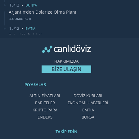
15/12
DUNYA
Arjantin’den Dolarize Olma Planı
BLOOMBERGHT
15/12
EMTİA
Petrol Haftalık Kazancı
BLOOMBERGHT
13/12
DUNYA
Bugün Gözler Fed Faiz Kararında
HAKKIMIZDA
CANLIDÖVİZ
BİZE ULAŞIN
PiYASALAR
ALTIN FİYATLARI
DÖVİZ KURLARI
PARİTELER
EKONOMİ HABERLERİ
KRİPTO PARA
EMTİA
ENDEKS
BORSA
TAKİP EDİN