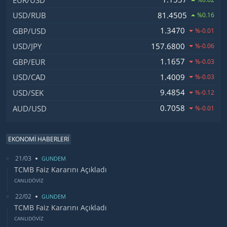
81.4505
USD/RUB
%0.16
1.3470
GBP/USD
%-0.01
157.6800
USD/JPY
%-0.06
1.1657
GBP/EUR
%-0.03
1.4009
USD/CAD
%-0.03
9.4854
USD/SEK
%-0.12
0.7058
AUD/USD
%-0.01
EKONOMİ HABERLERİ
21/03
GUNDEM
TCMB Faiz Kararını Açıkladı
CANLIDÖVİZ
22/02
GUNDEM
TCMB Faiz Kararını Açıkladı
CANLIDÖVİZ