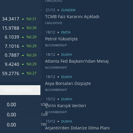
CANLIDÖVİZ
21/12
GUNDEM
TCMB Faiz Kararını Açıkladı
34.3417
%0.31
CANLIDÖVİZ
15.9788
%0.30
18/12
EMTİA
6.1039
LARI
%0.29
Petrol Yükselişte
7.1016
BLOOMBERGHT
%0.29
18/12
0.7887
OSU
DUNYA
%0.29
Atlanta Fed Başkanı'ndan Mesaj
9.4240
%0.29
BLOOMBERGHT
59.2776
%0.27
18/12
DUNYA
Asya Borsaları Düşüşte
ALTIN ÇEVİRİCİ
BLOOMBERGHT
15/12
DUNYA
Dolar değeri
USD
Çin’in Karışık Verileri
Euro değeri
BLOOMBERGHT
EUR
15/12
DUNYA
Türk Lirası değeri
TRY
Arjantin’den Dolarize Olma Planı