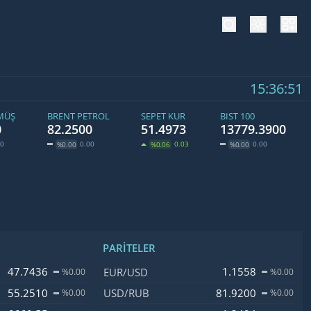
tema değiş
hesa
15:36:52
MÜŞ
BRENT PETROL
SEPET KUR
BIST 100
0
82.2500
51.4973
13779.3900
00
0.00
0.03
0.00
%0.00
%0.06
%0.00
PARITELER
işim
İsim, Kod
Fiyat, Değişim
47.7436
1.1558
EUR/USD
%0.00
%0.00
55.2510
81.9200
USD/RUB
%0.00
%0.00