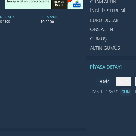
GRAM ALTIN
İNGILIZ STERLINI
EN DÜŞÜK
D. KAPANIŞ
EURO DOLAR
10.3300
0.1800
ONS ALTIN
GÜMÜŞ
ALTIN GÜMÜŞ
PIYASA DETAYI
DÖVİZ
ALTIN
CANLI
1 SAAT
GÜN
H