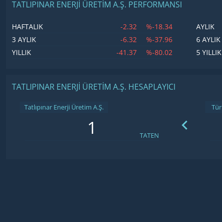
TATLIPINAR ENERJI ÜRETIM A.Ş. PERFORMANSI
-2.32
%-18.34
HAFTALIK
AYLIK
-6.32
%-37.96
3 AYLIK
6 AYLIK
-41.37
%-80.02
YILLIK
5 YILLIK
TATLIPINAR ENERJI ÜRETIM A.Ş. HESAPLAYICI
Tatlıpınar Enerji Üretim A.Ş.
TATEN