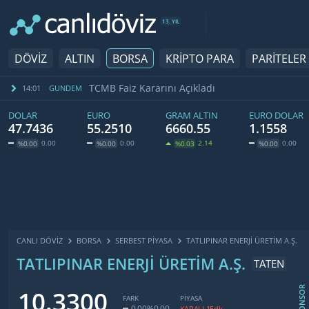
13. YIL
DÖVİZ
ALTIN
BORSA
KRİPTO PARA
PARİTELER
TCMB Faiz Kararını Açıkladı
14:01
GUNDEM
DOLAR
EURO
GRAM ALTIN
EURO DOLAR
47.7436
55.2510
6660.55
1.1558
0.00
0.00
2.14
0.00
%0.00
%0.00
%0.03
%0.00
CANLI DÖVİZ
BORSA
SERBEST PIYASA
TATLIPINAR ENERJI ÜRETIM A.Ş.
TATLIPINAR ENERJI ÜRETIM A.Ş.
TATEN
SPONSOR
10.3300
FARK
PİYASA
0.00
%0.00
KAPALI 15dk.