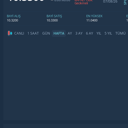
07/08/26
Gecikmeli
BAYİ ALIŞ
BAYİ SATIŞ
EN YÜKSEK
10.3200
10.3300
11.0400
1
CANLI
1 SAAT
GÜN
HAFTA
AY
3 AY
6 AY
YIL
5 YIL
TÜMÜ