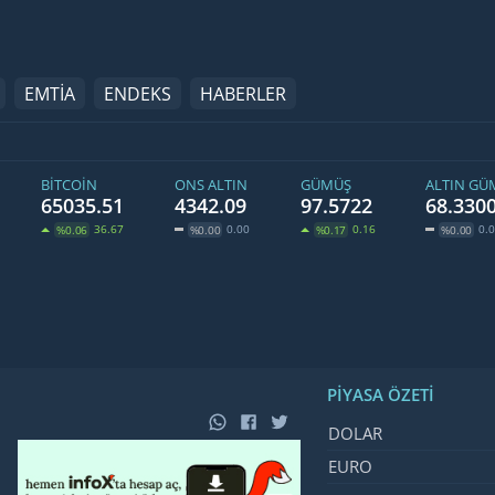
EMTİA
ENDEKS
HABERLER
BITCOIN
ONS ALTIN
GÜMÜŞ
ALTIN GÜ
65035.51
4342.09
97.5722
68.330
36.67
0.00
0.16
0.
%0.06
%0.00
%0.17
%0.00
PIYASA ÖZETI
İsim, Kod
Fiyat, Değ
DOLAR
EURO