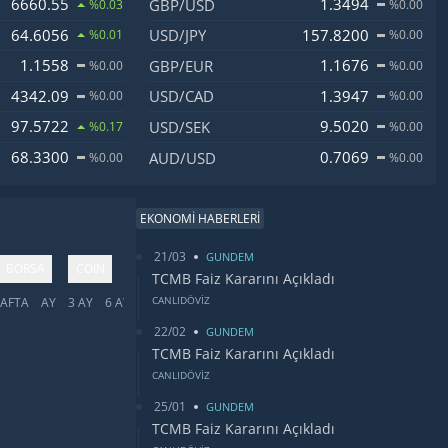
6660.55
1.3494
GBP/USD
%0.03
%0.00
64.6056
157.8200
USD/JPY
%0.01
%0.00
1.1558
1.1676
GBP/EUR
%0.00
%0.00
4342.09
1.3947
USD/CAD
%0.00
%0.00
97.5722
9.5020
USD/SEK
%0.17
%0.00
68.3300
0.7069
AUD/USD
%0.00
%0.00
EKONOMİ HABERLERİ
21/03
GUNDEM
BORSA
COIN
TCMB Faiz Kararını Açıkladı
CANLIDÖVİZ
AFTA
AY
3 AY
6 AY
YIL
5 YIL
TÜMÜ
22/02
GUNDEM
TCMB Faiz Kararını Açıkladı
CANLIDÖVİZ
25/01
GUNDEM
TCMB Faiz Kararını Açıkladı