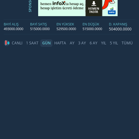
SPONSOR
BAYİ ALIŞ
BAYİ SATIŞ
EN YÜKSEK
EN DÜŞÜK
D. KAPANIŞ
504000.0000
493000.0000
515000.0000
529500.0000
515000.0000
CANLI
1 SAAT
GÜN
HAFTA
AY
3 AY
6 AY
YIL
5 YIL
TÜMÜ