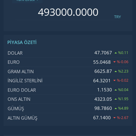
TRY
PIYASA ÖZETI
İsim, Kod
Fiyat, Değişim
47.7067
DOLAR
%0.11
55.0468
EURO
%-0.06
6625.87
GRAM ALTIN
%2.23
64.3201
İNGILIZ STERLINI
%-0.02
1.1530
EURO DOLAR
%0.04
4323.05
ONS ALTIN
%1.95
98.7860
GÜMÜŞ
%4.89
67.1400
ALTIN GÜMÜŞ
%-2.67