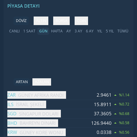
PIYASA DETAYI
DÖVİZ
ALTIN
BORSA
COIN
CANLI
1 SAAT
GÜN
HAFTA
AY
3 AY
6 AY
YIL
5 YIL
TÜMÜ
ARTAN
AZALAN
İsim
Fiyat
Değişim
ZAR
2.9461
GÜNEY AFRIKA RANDI
%1.14
ILS
15.8911
İSRAIL ŞEKELI
%0.72
SGD
37.3605
SINGAPUR DOLARI
%0.68
BHD
126.9440
BAHREYN DINARI
%0.58
KRW
0.0338
GÜNEY KORE WONU
%0.56