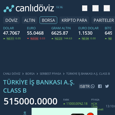
tema değiş
hesa
13. YIL
DÖVİZ
ALTIN
BORSA
KRİPTO PARA
PARİTELER
DOLAR
EURO
GRAM ALTIN
EURO DOLAR
BITCO
47.7067
55.0468
6625.87
1.1530
6498
0.05
0.03
144.63
0.00
%0.11
%-0.06
%2.23
%0.04
%0.8
CANLI DÖVİZ
BORSA
SERBEST PIYASA
TÜRKIYE İŞ BANKASI A.Ş. CLASS B
TÜRKIYE İŞ BANKASI A.Ş.
ISBTR
CLASS B
515000.0000
FARK
PİYASA
11000.00
%2.18
AÇIK
13:10:
15dk.
Gecikmeli