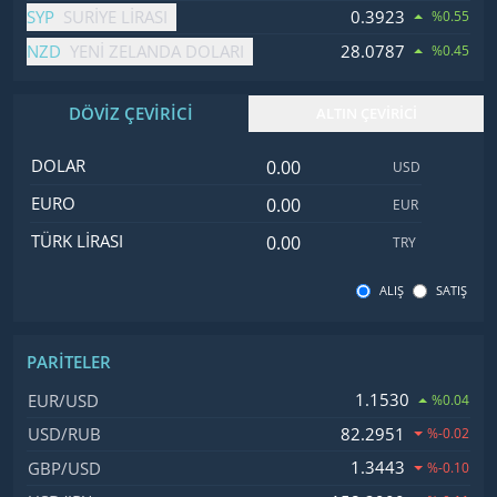
SYP
0.3923
SURIYE LIRASI
%0.55
NZD
28.0787
YENI ZELANDA DOLARI
%0.45
DÖVİZ ÇEVİRİCİ
ALTIN ÇEVİRİCİ
Dolar değeri
İsim
Değer
Kod
DOLAR
USD
Euro değeri
EURO
EUR
Türk Lirası değeri
TÜRK LIRASI
TRY
ALIŞ
SATIŞ
PARITELER
İsim, Kod
Fiyat, Değişim
1.1530
EUR/USD
%0.04
82.2951
USD/RUB
%-0.02
1.3443
GBP/USD
%-0.10