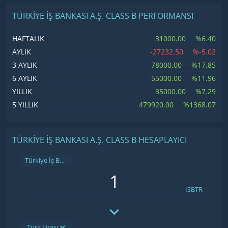
TÜRKIYE İŞ BANKASI A.Ş. CLASS B PERFORMANSI
31000.00
%6.40
HAFTALIK
-27232.50
%-5.02
AYLIK
78000.00
%17.85
3 AYLIK
55000.00
%11.96
6 AYLIK
35000.00
%7.29
YILLIK
479920.00
%1368.07
5 YILLIK
TÜRKIYE İŞ BANKASI A.Ş. CLASS B HESAPLAYICI
Türkiye İş Bankası A.Ş. Class B
ISBTR