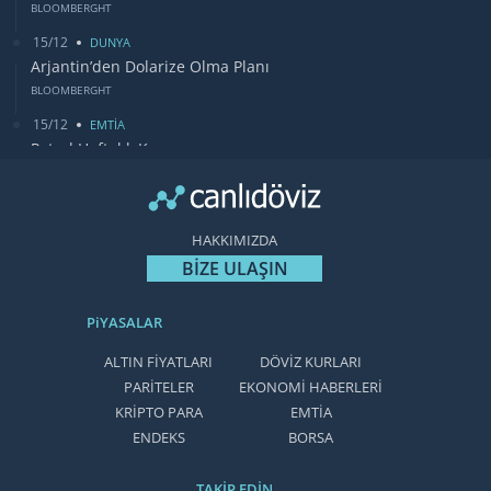
BLOOMBERGHT
15/12
DUNYA
Arjantin’den Dolarize Olma Planı
BLOOMBERGHT
15/12
EMTİA
Petrol Haftalık Kazancı
BLOOMBERGHT
13/12
DUNYA
Bugün Gözler Fed Faiz Kararında
HAKKIMIZDA
CANLIDÖVİZ
BİZE ULAŞIN
PiYASALAR
ALTIN FİYATLARI
DÖVİZ KURLARI
PARİTELER
EKONOMİ HABERLERİ
KRİPTO PARA
EMTİA
ENDEKS
BORSA
TAKİP EDİN