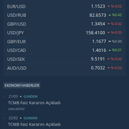
İsim, Kod
Fiyat, Değişim
1.1523
EUR/USD
%-0.02
82.6573
USD/RUB
%0.42
1.3454
GBP/USD
%-0.02
158.4100
USD/JPY
%-0.03
1.1677
GBP/EUR
%0.00
1.4016
USD/CAD
%0.01
9.5191
USD/SEK
%-0.02
0.7032
AUD/USD
%-0.03
EKONOMİ HABERLERİ
21/03
GUNDEM
TCMB Faiz Kararını Açıkladı
CANLIDÖVİZ
22/02
GUNDEM
TCMB Faiz Kararını Açıkladı