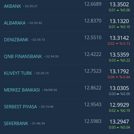
12.6689
13.3502
AKBANK
02:35:21
0.01
%0.06
12.8370
13.1320
ALBARAKA
02:32:42
0.01
%0.10
12.5510
13.3142
DENİZBANK
02:35:15
0.02
%-0.13
12.4222
13.5359
QNB FİNANSBANK
02:34:35
0.03
%0.22
12.7523
13.1792
KUVEYT TÜRK
02:35:15
0.06
%-0.44
12.8622
13.0305
MERKEZ BANKASI
06/08/26
0.00
%0.00
12.9543
12.9929
SERBEST PİYASA
02:15:46
0.02
%0.19
12.5983
13.2947
ŞEKERBANK
01:46:34
0.00
%0.04