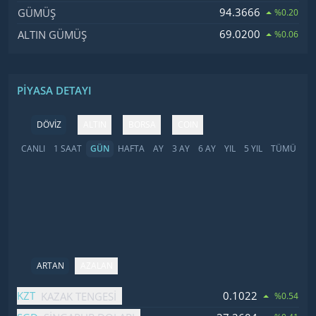
94.3666
GÜMÜŞ
%0.20
69.0200
ALTIN GÜMÜŞ
%0.06
PIYASA DETAYI
DÖVİZ
ALTIN
BORSA
COIN
CANLI
1 SAAT
GÜN
HAFTA
AY
3 AY
6 AY
YIL
5 YIL
TÜMÜ
ARTAN
AZALAN
İsim
Fiyat
Değişim
KZT
0.1022
KAZAK TENGESI
%0.54