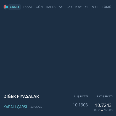
CANLI
1 SAAT
GÜN
HAFTA
AY
3 AY
6 AY
YIL
5 YIL
TÜMÜ
DİĞER PİYASALAR
ALIŞ FIYATI
SATIŞ FIYATI
10.1903
10.7243
KAPALI ÇARŞI
23/06/25
0.00
%0.00