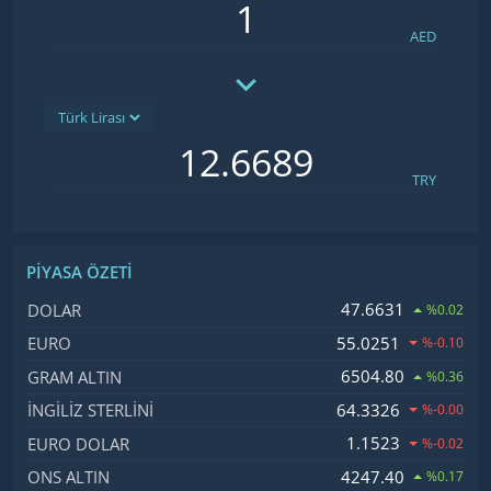
AED
TRY
PIYASA ÖZETI
İsim, Kod
Fiyat, Değişim
47.6631
DOLAR
%0.02
55.0251
EURO
%-0.10
6504.80
GRAM ALTIN
%0.36
64.3326
İNGILIZ STERLINI
%-0.00
1.1523
EURO DOLAR
%-0.02
4247.40
ONS ALTIN
%0.17