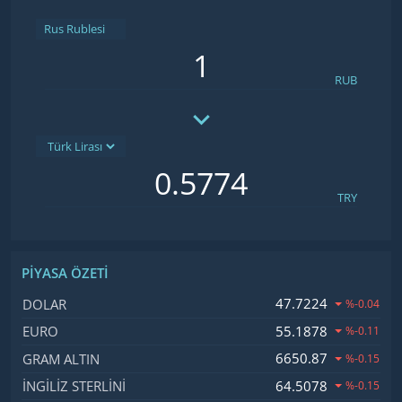
Rus Rublesi
RUB
TRY
PIYASA ÖZETI
İsim, Kod
Fiyat, Değişim
47.7224
DOLAR
%-0.04
55.1878
EURO
%-0.11
6650.87
GRAM ALTIN
%-0.15
64.5078
İNGILIZ STERLINI
%-0.15