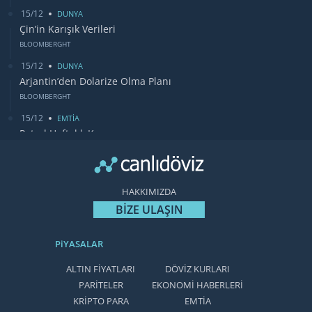
15/12
DUNYA
Çin’in Karışık Verileri
BLOOMBERGHT
15/12
DUNYA
Arjantin’den Dolarize Olma Planı
BLOOMBERGHT
15/12
EMTİA
Petrol Haftalık Kazancı
BLOOMBERGHT
13/12
DUNYA
Bugün Gözler Fed Faiz Kararında
HAKKIMIZDA
CANLIDÖVİZ
BİZE ULAŞIN
PiYASALAR
ALTIN FİYATLARI
DÖVİZ KURLARI
PARİTELER
EKONOMİ HABERLERİ
KRİPTO PARA
EMTİA