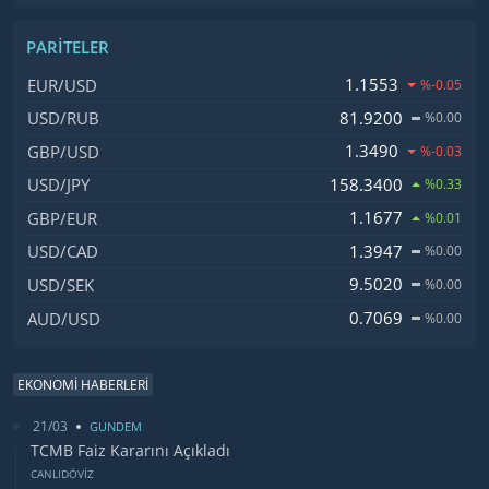
PARITELER
İsim, Kod
Fiyat, Değişim
1.1553
EUR/USD
%-0.05
81.9200
USD/RUB
%0.00
1.3490
GBP/USD
%-0.03
158.3400
USD/JPY
%0.33
1.1677
GBP/EUR
%0.01
1.3947
USD/CAD
%0.00
9.5020
USD/SEK
%0.00
0.7069
AUD/USD
%0.00
EKONOMİ HABERLERİ
21/03
GUNDEM
TCMB Faiz Kararını Açıkladı
CANLIDÖVİZ