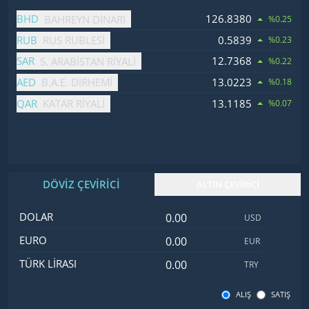
İsim
Fiyat
Değişim
BHD
126.8380
BAHREYN DINARI
%0.25
RUB
0.5839
RUS RUBLESI
%0.23
SAR
12.7368
S. ARABISTAN RIYALI
%0.22
AED
13.0223
B.A.E. DIRHEMI
%0.18
QAR
13.1185
KATAR RIYALI
%0.07
DÖVİZ ÇEVİRİCİ
ALTIN ÇEVİRİCİ
Dolar değeri
İsim
Değer
Kod
DOLAR
USD
Euro değeri
EURO
EUR
Türk Lirası değeri
TÜRK LIRASI
TRY
ALIŞ
SATIŞ