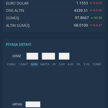
1.1553
EURO DOLAR
%-0.05
4339.51
ONS ALTIN
%-0.06
97.8667
GÜMÜŞ
%0.30
68.0100
ALTIN GÜMÜŞ
%-0.47
PIYASA DETAYI
DÖVİZ
ALTIN
BORSA
COIN
CANLI
1 SAAT
GÜN
HAFTA
AY
3 AY
6 AY
YIL
5 YIL
TÜMÜ
ARTAN
AZALAN