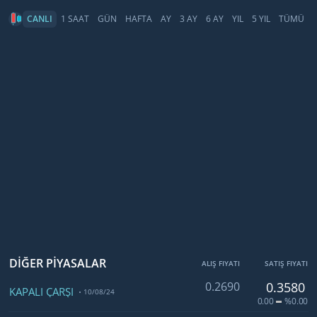
CANLI
1 SAAT
GÜN
HAFTA
AY
3 AY
6 AY
YIL
5 YIL
TÜMÜ
DİĞER PİYASALAR
ALIŞ FIYATI
SATIŞ FIYATI
0.2690
0.3580
KAPALI ÇARŞI
10/08/24
0.00
%0.00