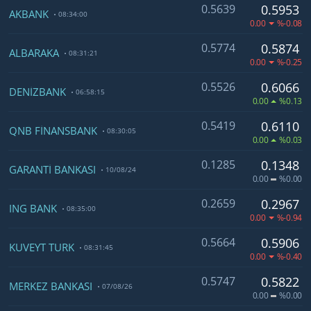
0.5639
0.5953
AKBANK
08:34:00
0.00
%-0.08
0.5774
0.5874
ALBARAKA
08:31:21
0.00
%-0.25
0.5526
0.6066
DENİZBANK
06:58:15
0.00
%0.13
0.5419
0.6110
QNB FİNANSBANK
08:30:05
0.00
%0.03
0.1285
0.1348
GARANTİ BANKASI
10/08/24
0.00
%0.00
0.2659
0.2967
ING BANK
08:35:00
0.00
%-0.94
0.5664
0.5906
KUVEYT TÜRK
08:31:45
0.00
%-0.40
0.5747
0.5822
MERKEZ BANKASI
07/08/26
0.00
%0.00