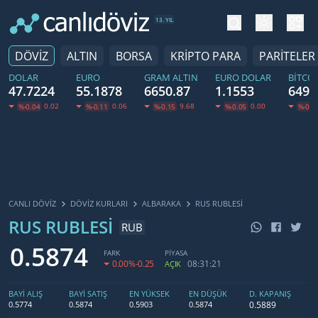
tema değiş
hesa
13. YIL
DÖVİZ
ALTIN
BORSA
KRİPTO PARA
PARİTELER
DOLAR
EURO
GRAM ALTIN
EURO DOLAR
BITCO
47.7224
55.1878
6650.87
1.1553
6499
0.02
0.06
9.68
0.00
%-0.04
%-0.11
%-0.15
%-0.05
%-0.1
CANLI DÖVİZ
DÖVIZ KURLARI
ALBARAKA
RUS RUBLESI
RUS RUBLESI
RUB
0.5874
FARK
PİYASA
0.00
%-0.25
08:31:21
AÇIK
BAYİ ALIŞ
BAYİ SATIŞ
EN YÜKSEK
EN DÜŞÜK
D. KAPANIŞ
0.5889
0.5774
0.5874
0.5903
0.5874